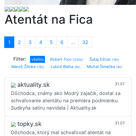
Atentát na Fica
1
(current)
2
3
4
5
6
...
32
Filter:
všetko
Robert Fico
Šutaj Eštok
(330x)
(18x)
Maroš Žilinka
Ľuboš Blaha
Michal Šimečka
(16x)
(9x)
(8x)
Andrej Danko
Peter Pellegrini
Zuzana Čaputová
(7x)
(5x)
(4x)
Robert Kaliňák
Peter Bárdy
Ľubica Laššáková
(4x)
(1x)
(1x)
aktuality.sk
31.07.
Veronika Remišová
Richard Sulík
Igor Matovič
(1x)
(1x)
(1x)
Dôchodca, známy ako Modrý zajačik, dostal za
Dobroslav Trnka
Tibor Gašpar
Peter Kotlár
(1x)
(1x)
(1x)
schvaľovanie atentátu na premiéra podmienku.
Sudkyňa satiru nevidela | Aktuality.sk
topky.sk
31.07.
Dôchodca, ktorý mal schvaľovať atentát na