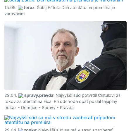
15.05.
teraz
: Šutaj Eštok: Deň atentátu na premiéra je
varovaním
29.04.
spravy.pravda
: Najvyšší súd potvrdil Cintulovi 21
rokov za atentát na Fica. Pri odchode opäť poslal tajuplný
odkaz - Domáce - Správy - Pravda
29.04.
topky
: Najvyšší súd sa má v stredu zaoberať