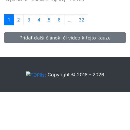
1
(current)
2
3
4
5
6
...
32
Pridať ďalší článok, či video k tejto kauze
Copyright © 2018 - 2026