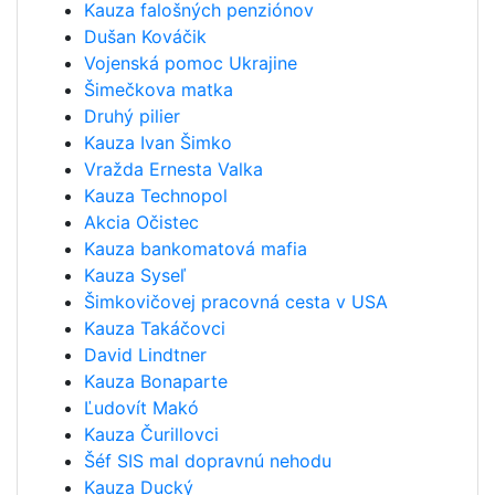
Kauza falošných penziónov
Dušan Kováčik
Vojenská pomoc Ukrajine
Šimečkova matka
Druhý pilier
Kauza Ivan Šimko
Vražda Ernesta Valka
Kauza Technopol
Akcia Očistec
Kauza bankomatová mafia
Kauza Syseľ
Šimkovičovej pracovná cesta v USA
Kauza Takáčovci
David Lindtner
Kauza Bonaparte
Ľudovít Makó
Kauza Čurillovci
Šéf SIS mal dopravnú nehodu
Kauza Ducký