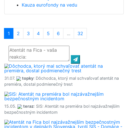
Kauza eurofondy na vedu
1
(current)
2
3
4
5
6
...
32
31.07.
topky
: Dôchodca, ktorý mal schvaľovať atentát na
premiéra, dostal podmienečný trest
15.05.
teraz
: SIS: Atentát na premiéra bol najzávažnejším
bezpečnostným incidentom