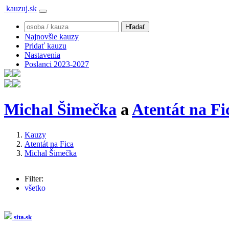
kauzuj.sk
Najnovšie kauzy
Pridať kauzu
Nastavenia
Poslanci 2023-2027
Michal Šimečka
a
Atentát na Fi
Kauzy
Atentát na Fica
Michal Šimečka
Filter:
všetko
Robert Fico
(330x)
Šutaj Eštok
(18x)
Maroš Žilinka
(16x)
sita.sk
Ľuboš Blaha
(9x)