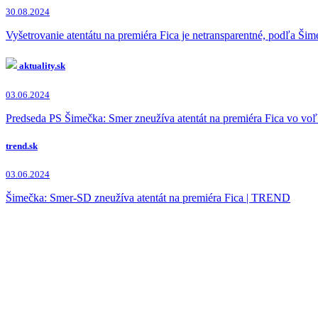
Michal Šimečka
(8x)
30.08.2024
Andrej Danko
(7x)
Peter Pellegrini
(5x)
Vyšetrovanie atentátu na premiéra Fica je netransparentné, podľa Ši
Zuzana Čaputová
(4x)
Robert Kaliňák
(4x)
aktuality.sk
Peter Bárdy
(1x)
Ľubica Laššáková
(1x)
03.06.2024
Veronika Remišová
(1x)
Richard Sulík
(1x)
Predseda PS Šimečka: Smer zneužíva atentát na premiéra Fica vo vo
Igor Matovič
(1x)
Dobroslav Trnka
(1x)
trend.sk
Tibor Gašpar
(1x)
Peter Kotlár
(1x)
03.06.2024
Šimečka: Smer-SD zneužíva atentát na premiéra Fica | TREND