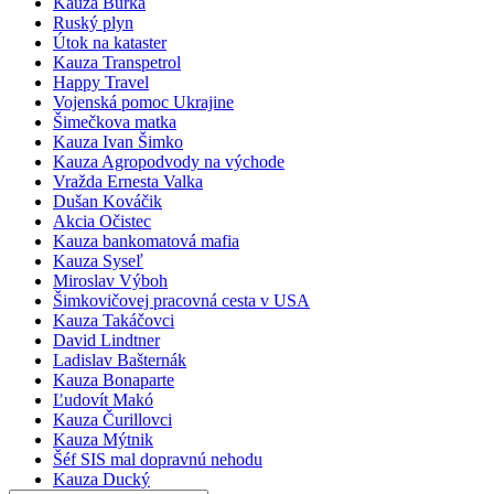
Kauza Búrka
Ruský plyn
Útok na kataster
Kauza Transpetrol
Happy Travel
Vojenská pomoc Ukrajine
Šimečkova matka
Kauza Ivan Šimko
Kauza Agropodvody na východe
Vražda Ernesta Valka
Dušan Kováčik
Akcia Očistec
Kauza bankomatová mafia
Kauza Syseľ
Miroslav Výboh
Šimkovičovej pracovná cesta v USA
Kauza Takáčovci
David Lindtner
Ladislav Bašternák
Kauza Bonaparte
Ľudovít Makó
Kauza Čurillovci
Kauza Mýtnik
Šéf SIS mal dopravnú nehodu
Kauza Ducký