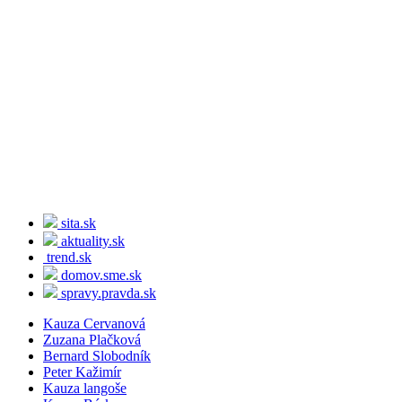
sita.sk
aktuality.sk
trend.sk
domov.sme.sk
spravy.pravda.sk
Kauza Cervanová
Zuzana Plačková
Bernard Slobodník
Peter Kažimír
Kauza langoše