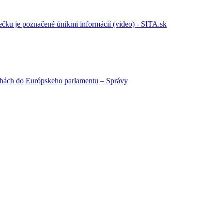
mečku je poznačené únikmi informácií (video) - SITA.sk
ľbách do Európskeho parlamentu – Správy