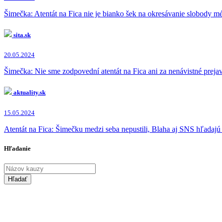
Šimečka: Atentát na Fica nie je bianko šek na okresávanie slobody m
sita.sk
20.05.2024
Šimečka: Nie sme zodpovední atentát na Fica ani za nenávistné preja
aktuality.sk
15.05.2024
Atentát na Fica: Šimečku medzi seba nepustili, Blaha aj SNS hľadajú 
Hľadanie