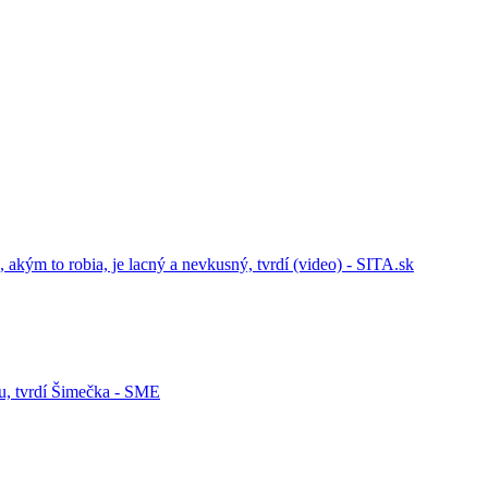
kým to robia, je lacný a nevkusný, tvrdí (video) - SITA.sk
u, tvrdí Šimečka - SME