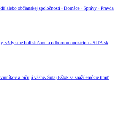
édií alebo občianskej spoločnosti - Domáce - Správy - Pravda
vy, vždy sme boli slušnou a odbornou opozíciou - SITA.sk
vinníkov a bičujú vášne. Šutaj Eštok sa snaží emócie tlmiť