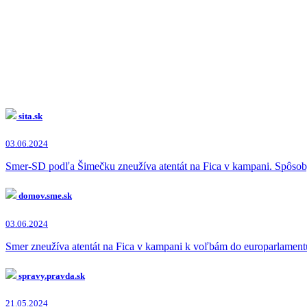
sita.sk
03.06.2024
Smer-SD podľa Šimečku zneužíva atentát na Fica v kampani. Spôsob, a
domov.sme.sk
03.06.2024
Smer zneužíva atentát na Fica v kampani k voľbám do europarlament
spravy.pravda.sk
21.05.2024