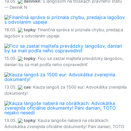
19.05.
dennikn
: S langošom na troskách právneho štátu
— Denník N
18.05.
topky
: Finančná správa si priznala chybu, predajca
lagošov s odvolaním uspeje
15.05.
topky
: Fico sa zastal majiteľa prevádzky langošov,
daniari by sa mali podľa neho ospravedlniť
13.05.
cas
: Kauza langoš za 1500 eur: Advokátka zverejnila
dokumenty!
13.05.
topky
: Kauza langoše naberá na obrátkach:
Advokátka zverejnila oficiálne dokumenty! Páni daniari, TOTO