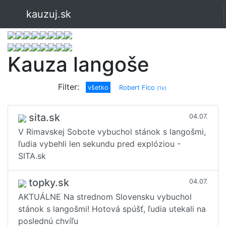
kauzuj.sk
Kauza langoše
Filter:
všetko
Robert Fico
(1x)
sita.sk
04.07.
V Rimavskej Sobote vybuchol stánok s langošmi,
ľudia vybehli len sekundu pred explóziou -
SITA.sk
topky.sk
04.07.
AKTUÁLNE Na strednom Slovensku vybuchol
stánok s langošmi! Hotová spúšť, ľudia utekali na
poslednú chvíľu