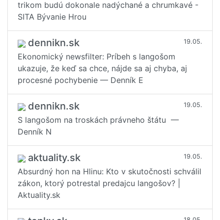
trikom budú dokonale nadýchané a chrumkavé -
SITA Bývanie Hrou
dennikn.sk
19.05.
Ekonomický newsfilter: Príbeh s langošom
ukazuje, že keď sa chce, nájde sa aj chyba, aj
procesné pochybenie — Denník E
dennikn.sk
19.05.
S langošom na troskách právneho štátu —
Denník N
aktuality.sk
19.05.
Absurdný hon na Hlinu: Kto v skutočnosti schválil
zákon, ktorý potrestal predajcu langošov? |
Aktuality.sk
18.05.