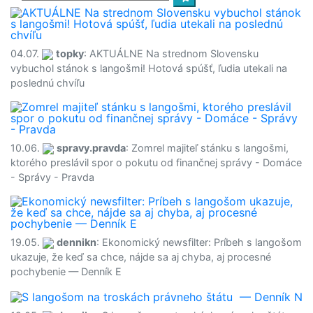
04.07.
topky
: AKTUÁLNE Na strednom Slovensku
vybuchol stánok s langošmi! Hotová spúšť, ľudia utekali na
poslednú chvíľu
10.06.
spravy.pravda
: Zomrel majiteľ stánku s langošmi,
ktorého preslávil spor o pokutu od finančnej správy - Domáce
- Správy - Pravda
19.05.
dennikn
: Ekonomický newsfilter: Príbeh s langošom
ukazuje, že keď sa chce, nájde sa aj chyba, aj procesné
pochybenie — Denník E