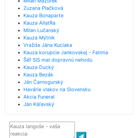
Milan Mazurek
Zuzana Plačková
Kauza Bonaparte
Kauza AllatRa
Milan Lučanský
Kauza Mýtnik
Vražda Jána Kuciaka
Kauza korupcie Jankovskej - Fatima
Šéf SIS mal dopravnú nehodu
Kauza Ducký
Kauza Bezák
Ján Čarnogurský
Havárie vlakov na Slovensku
Akcia Funeral
Ján Káľavský