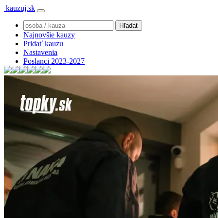
kauzuj.sk
Najnovšie kauzy
Pridať kauzu
Nastavenia
Poslanci 2023-2027