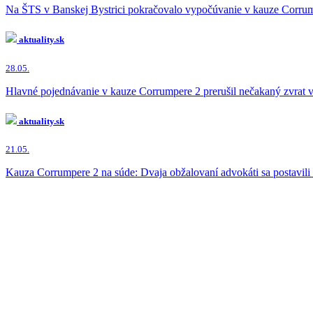
Na ŠTS v Banskej Bystrici pokračovalo vypočúvanie v kauze Corrump
aktuality.sk
28.05.
Hlavné pojednávanie v kauze Corrumpere 2 prerušil nečakaný zvrat v
aktuality.sk
21.05.
Kauza Corrumpere 2 na súde: Dvaja obžalovaní advokáti sa postavili p