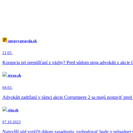
spravy.pravda.sk
21.05.
Korupcia pri prepúšťaní z väzby? Pred súdom stoja advokáti z akcie
teraz.sk
04.03.
Advokáti zadržaní v rámci akcie Corrumpere 2 sa majú postaviť pred
sita.sk
07.10.2023
Najvyšší súd vytýčil dátum zasadnutia, rozhodovať bude o prípadnej