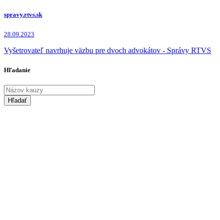
spravy.rtvs.sk
28.09.2023
Vyšetrovateľ navrhuje väzbu pre dvoch advokátov - Správy RTVS
Hľadanie