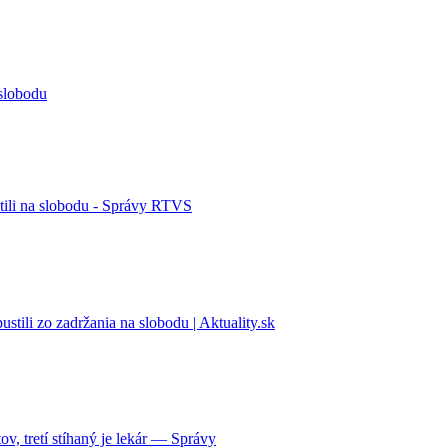
 slobodu
tili na slobodu - Správy RTVS
ili zo zadržania na slobodu | Aktuality.sk
, tretí stíhaný je lekár — Správy