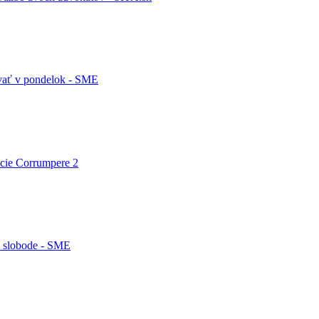
ovať v pondelok - SME
kcie Corrumpere 2
a slobode - SME