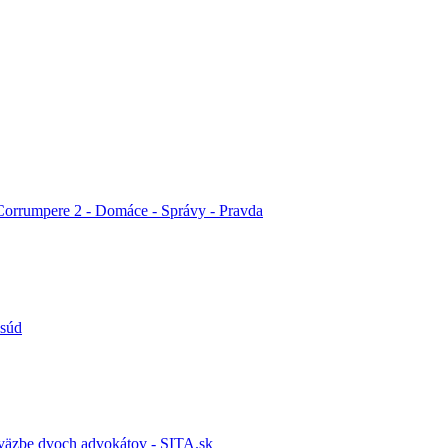
 Corrumpere 2 - Domáce - Správy - Pravda
 súd
 väzbe dvoch advokátov - SITA.sk