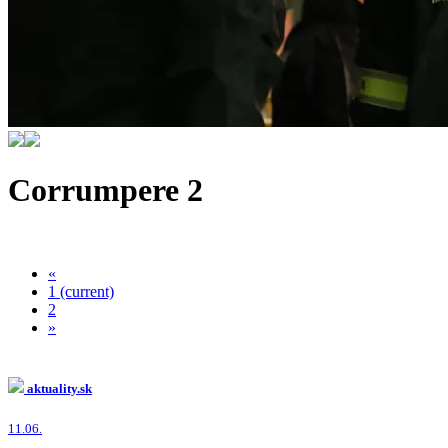
Corrumpere 2
«
1
(current)
2
»
aktuality.sk
11.06.