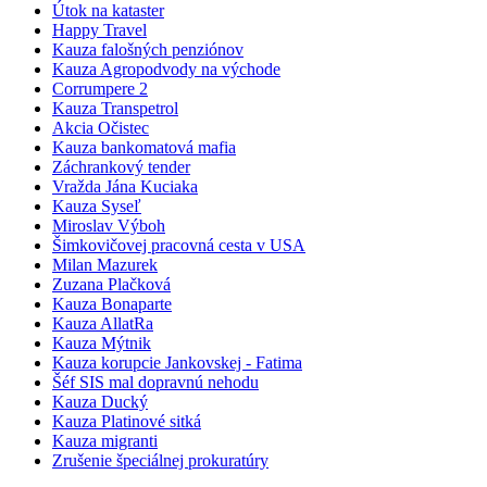
Útok na kataster
Happy Travel
Kauza falošných penziónov
Kauza Agropodvody na východe
Corrumpere 2
Kauza Transpetrol
Akcia Očistec
Kauza bankomatová mafia
Záchrankový tender
Vražda Jána Kuciaka
Kauza Syseľ
Miroslav Výboh
Šimkovičovej pracovná cesta v USA
Milan Mazurek
Zuzana Plačková
Kauza Bonaparte
Kauza AllatRa
Kauza Mýtnik
Kauza korupcie Jankovskej - Fatima
Šéf SIS mal dopravnú nehodu
Kauza Ducký
Kauza Platinové sitká
Kauza migranti
Zrušenie špeciálnej prokuratúry