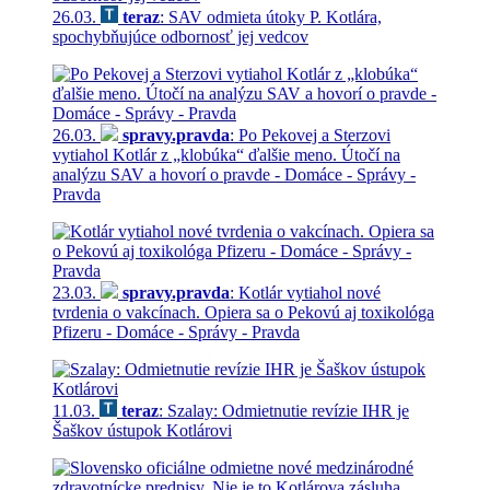
26.03.
teraz
: SAV odmieta útoky P. Kotlára,
spochybňujúce odbornosť jej vedcov
26.03.
spravy.pravda
: Po Pekovej a Sterzovi
vytiahol Kotlár z „klobúka“ ďalšie meno. Útočí na
analýzu SAV a hovorí o pravde - Domáce - Správy -
Pravda
23.03.
spravy.pravda
: Kotlár vytiahol nové
tvrdenia o vakcínach. Opiera sa o Pekovú aj toxikológa
Pfizeru - Domáce - Správy - Pravda
11.03.
teraz
: Szalay: Odmietnutie revízie IHR je
Šaškov ústupok Kotlárovi