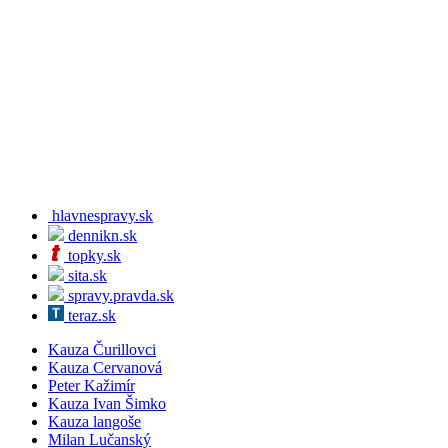
hlavnespravy.sk
dennikn.sk
topky.sk
sita.sk
spravy.pravda.sk
teraz.sk
Kauza Čurillovci
Kauza Cervanová
Peter Kažimír
Kauza Ivan Šimko
Kauza langoše
Milan Lučanský