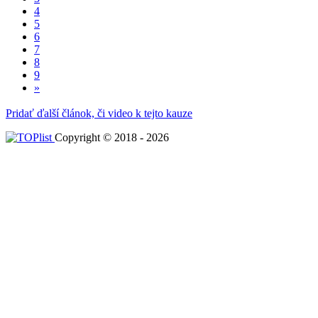
4
5
6
7
8
9
»
Pridať ďalší článok, či video k tejto kauze
Copyright © 2018 - 2026