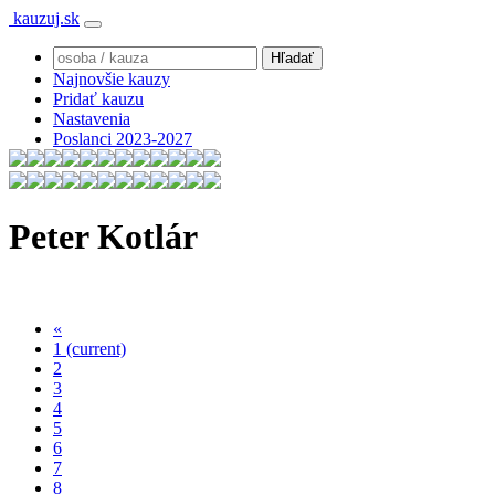
kauzuj.sk
Najnovšie kauzy
Pridať kauzu
Nastavenia
Poslanci 2023-2027
Peter Kotlár
«
1
(current)
2
3
4
5
6
7
8