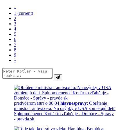
«
1
(current)
2
3
4
5
6
7
8
9
»
predvčerom (str) o 00:04
hlavnespravy
: Obrátenie
ministra - antivaxera: Na osýpky v USA zomierajú deti.
Splnomocnenec Kotlár to zľahčuje - Domáce - Správy
- pravda.sk