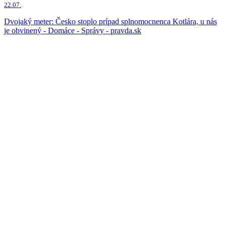
22.07.
Dvojaký meter: Česko stoplo prípad splnomocnenca Kotlára, u nás
je obvinený - Domáce - Správy - pravda.sk