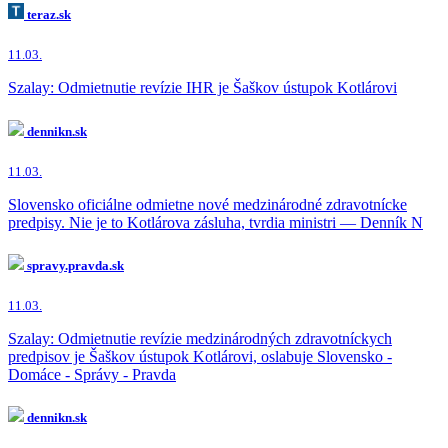
teraz.sk
11.03.
Szalay: Odmietnutie revízie IHR je Šaškov ústupok Kotlárovi
dennikn.sk
11.03.
Slovensko oficiálne odmietne nové medzinárodné zdravotnícke
predpisy. Nie je to Kotlárova zásluha, tvrdia ministri — Denník N
spravy.pravda.sk
11.03.
Szalay: Odmietnutie revízie medzinárodných zdravotníckych
predpisov je Šaškov ústupok Kotlárovi, oslabuje Slovensko -
Domáce - Správy - Pravda
dennikn.sk