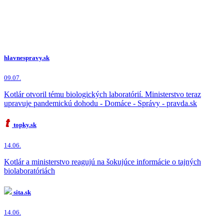
hlavnespravy.sk
09.07.
Kotlár otvoril tému biologických laboratórií. Ministerstvo teraz
upravuje pandemickú dohodu - Domáce - Správy - pravda.sk
topky.sk
14.06.
Kotlár a ministerstvo reagujú na šokujúce informácie o tajných
biolaboratóriách
sita.sk
14.06.