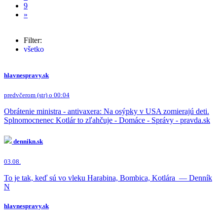
9
»
Filter:
všetko
Peter Kotlár
(120x)
Robert Fico
(8x)
Šutaj Eštok
hlavnespravy.sk
(7x)
Tomáš Drucker
(6x)
Andrej Danko
(4x)
predvčerom (str) o 00:04
Maroš Žilinka
(1x)
Ľubomír Galko
Obrátenie ministra - antivaxera: Na osýpky v USA zomierajú deti.
(1x)
Tibor Gašpar
Splnomocnenec Kotlár to zľahčuje - Domáce - Správy - pravda.sk
(1x)
Ľubica Laššáková
(1x)
Peter Pellegrini
(1x)
dennikn.sk
03.08.
To je tak, keď sú vo vleku Harabina, Bombica, Kotlára — Denník
N
hlavnespravy.sk