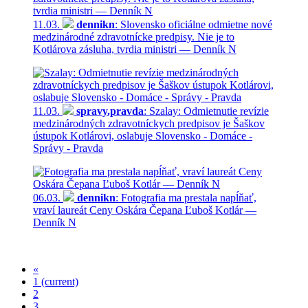
11.03.
dennikn
: Slovensko oficiálne odmietne nové
medzinárodné zdravotnícke predpisy. Nie je to
Kotlárova zásluha, tvrdia ministri — Denník N
11.03.
spravy.pravda
: Szalay: Odmietnutie revízie
medzinárodných zdravotníckych predpisov je Šaškov
ústupok Kotlárovi, oslabuje Slovensko - Domáce -
Správy - Pravda
06.03.
dennikn
: Fotografia ma prestala napĺňať,
vraví laureát Ceny Oskára Čepana Ľuboš Kotlár —
Denník N
«
1
(current)
2
3