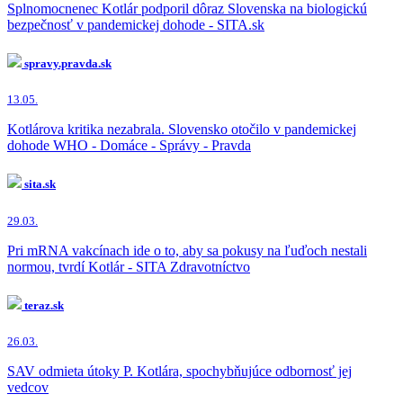
Splnomocnenec Kotlár podporil dôraz Slovenska na biologickú
bezpečnosť v pandemickej dohode - SITA.sk
spravy.pravda.sk
13.05.
Kotlárova kritika nezabrala. Slovensko otočilo v pandemickej
dohode WHO - Domáce - Správy - Pravda
sita.sk
29.03.
Pri mRNA vakcínach ide o to, aby sa pokusy na ľuďoch nestali
normou, tvrdí Kotlár - SITA Zdravotníctvo
teraz.sk
26.03.
SAV odmieta útoky P. Kotlára, spochybňujúce odbornosť jej
vedcov