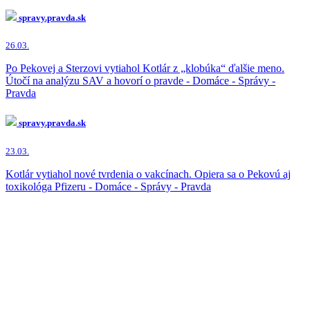
spravy.pravda.sk
26.03.
Po Pekovej a Sterzovi vytiahol Kotlár z „klobúka“ ďalšie meno.
Útočí na analýzu SAV a hovorí o pravde - Domáce - Správy -
Pravda
spravy.pravda.sk
23.03.
Kotlár vytiahol nové tvrdenia o vakcínach. Opiera sa o Pekovú aj
toxikológa Pfizeru - Domáce - Správy - Pravda