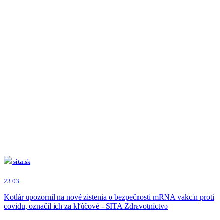
sita.sk
23.03.
Kotlár upozornil na nové zistenia o bezpečnosti mRNA vakcín proti
covidu, označil ich za kľúčové - SITA Zdravotníctvo