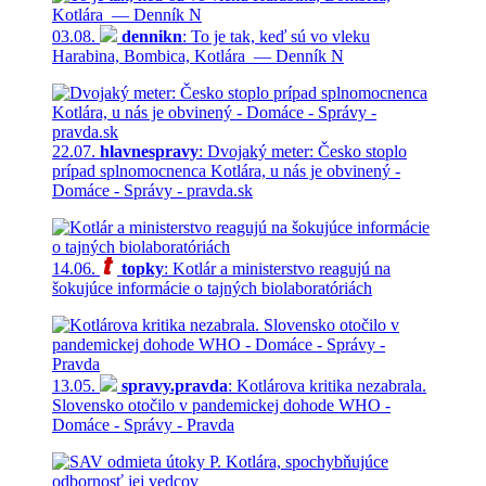
03.08.
dennikn
: To je tak, keď sú vo vleku
Harabina, Bombica, Kotlára — Denník N
22.07.
hlavnespravy
: Dvojaký meter: Česko stoplo
prípad splnomocnenca Kotlára, u nás je obvinený -
Domáce - Správy - pravda.sk
14.06.
topky
: Kotlár a ministerstvo reagujú na
šokujúce informácie o tajných biolaboratóriách
13.05.
spravy.pravda
: Kotlárova kritika nezabrala.
Slovensko otočilo v pandemickej dohode WHO -
Domáce - Správy - Pravda