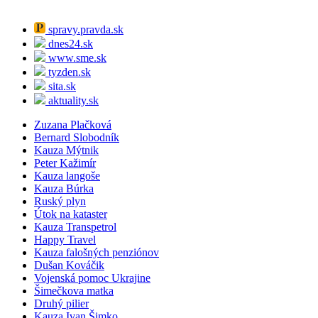
spravy.pravda.sk
dnes24.sk
www.sme.sk
tyzden.sk
sita.sk
aktuality.sk
Zuzana Plačková
Bernard Slobodník
Kauza Mýtnik
Peter Kažimír
Kauza langoše
Kauza Búrka
Ruský plyn
Útok na kataster
Kauza Transpetrol
Happy Travel
Kauza falošných penziónov
Dušan Kováčik
Vojenská pomoc Ukrajine
Šimečkova matka
Druhý pilier
Kauza Ivan Šimko