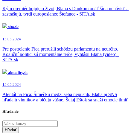
Kým premiér bojuje o život, Blaha s Dankom opäť šíria nenávisť a
zastrašujú, tvrdí europoslanec Štefanec - SITA.sk
sita.sk
15.05.2024
Pre postrelenie Fica prerušili schôdzu parlamentu na neurčito.
Koaliční politici sú momentálne terče, vyhlásil Blaha (video) -
SITA.sk
aktuality.sk
15.05.2024
Atentát na Fica: Šimečku medzi seba nepustili, Blaha aj SNS
hľadajú vinníkov a bičujú vášne. Šutaj Eštok sa snaží emócie tlmiť
Hľadanie