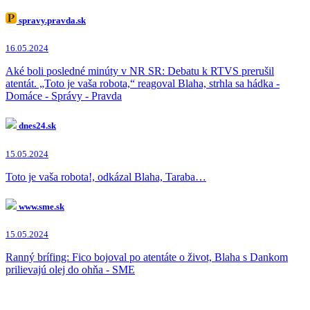
Šutaj Eštok
(18x)
Maroš Žilinka
(16x)
spravy.pravda.sk
Ľuboš Blaha
(9x)
Michal Šimečka
(8x)
16.05.2024
Andrej Danko
(7x)
Peter Pellegrini
(5x)
Aké boli posledné minúty v NR SR: Debatu k RTVS prerušil
Zuzana Čaputová
(4x)
atentát. „Toto je vaša robota,“ reagoval Blaha, strhla sa hádka -
Robert Kaliňák
(4x)
Domáce - Správy - Pravda
Peter Bárdy
(1x)
Ľubica Laššáková
(1x)
dnes24.sk
Veronika Remišová
(1x)
Richard Sulík
(1x)
15.05.2024
Igor Matovič
(1x)
Dobroslav Trnka
(1x)
Toto je vaša robota!, odkázal Blaha, Taraba…
Tibor Gašpar
(1x)
Peter Kotlár
(1x)
www.sme.sk
15.05.2024
Ranný brífing: Fico bojoval po atentáte o život, Blaha s Dankom
prilievajú olej do ohňa - SME