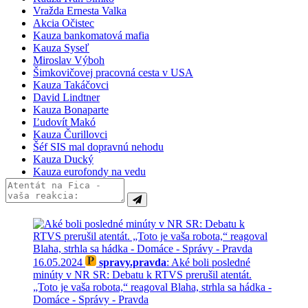
Vražda Ernesta Valka
Akcia Očistec
Kauza bankomatová mafia
Kauza Syseľ
Miroslav Výboh
Šimkovičovej pracovná cesta v USA
Kauza Takáčovci
David Lindtner
Kauza Bonaparte
Ľudovít Makó
Kauza Čurillovci
Šéf SIS mal dopravnú nehodu
Kauza Ducký
Kauza eurofondy na vedu
16.05.2024
spravy.pravda
: Aké boli posledné
minúty v NR SR: Debatu k RTVS prerušil atentát.
„Toto je vaša robota,“ reagoval Blaha, strhla sa hádka -
Domáce - Správy - Pravda