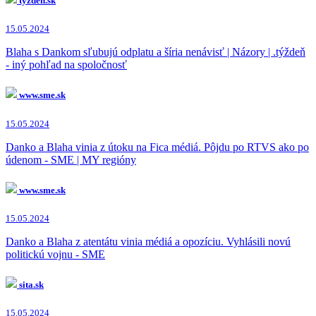
tyzden.sk
15.05.2024
Blaha s Dankom sľubujú odplatu a šíria nenávisť | Názory | .týždeň
- iný pohľad na spoločnosť
www.sme.sk
15.05.2024
Danko a Blaha vinia z útoku na Fica médiá. Pôjdu po RTVS ako po
údenom - SME | MY regióny
www.sme.sk
15.05.2024
Danko a Blaha z atentátu vinia médiá a opozíciu. Vyhlásili novú
politickú vojnu - SME
sita.sk
15.05.2024