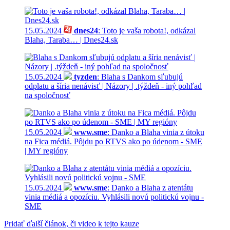
15.05.2024
dnes24
: Toto je vaša robota!, odkázal
Blaha, Taraba… | Dnes24.sk
15.05.2024
tyzden
: Blaha s Dankom sľubujú
odplatu a šíria nenávisť | Názory | .týždeň - iný pohľad
na spoločnosť
15.05.2024
www.sme
: Danko a Blaha vinia z útoku
na Fica médiá. Pôjdu po RTVS ako po údenom - SME
| MY regióny
15.05.2024
www.sme
: Danko a Blaha z atentátu
vinia médiá a opozíciu. Vyhlásili novú politickú vojnu -
SME
Pridať ďalší článok, či video k tejto kauze