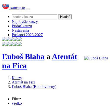
kauzuj.sk
Najnovšie kauzy
Pridať kauzu
Nastavenia
Poslanci 2023-2027
Ľuboš Blaha
a
Atentát
na Fica
Kauzy
Atentát na Fica
Ľuboš Blaha (Bol obvinený)
Filter:
všetko
Robert Fico
(330x)