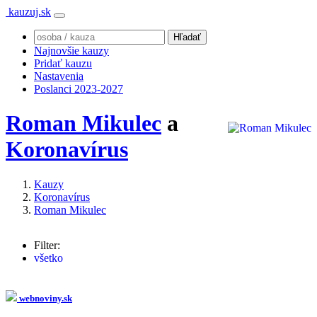
kauzuj.sk
Najnovšie kauzy
Pridať kauzu
Nastavenia
Poslanci 2023-2027
Roman Mikulec
a
Koronavírus
Kauzy
Koronavírus
Roman Mikulec
Filter:
všetko
Igor Matovič
(104x)
Eduard Heger
(64x)
Richard Sulík
(38x)
webnoviny.sk
Veronika Remišová
(28x)