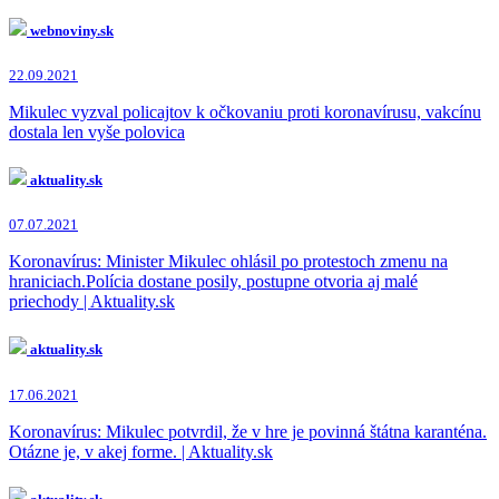
webnoviny.sk
22.09.2021
Mikulec vyzval policajtov k očkovaniu proti koronavírusu, vakcínu
dostala len vyše polovica
aktuality.sk
07.07.2021
Koronavírus: Minister Mikulec ohlásil po protestoch zmenu na
hraniciach.Polícia dostane posily, postupne otvoria aj malé
priechody | Aktuality.sk
aktuality.sk
17.06.2021
Koronavírus: Mikulec potvrdil, že v hre je povinná štátna karanténa.
Otázne je, v akej forme. | Aktuality.sk