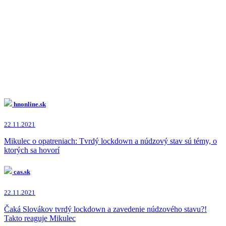
hnonline.sk
22.11.2021
Mikulec o opatreniach: Tvrdý lockdown a núdzový stav sú témy, o
ktorých sa hovorí
cas.sk
22.11.2021
Čaká Slovákov tvrdý lockdown a zavedenie núdzového stavu?!
Takto reaguje Mikulec