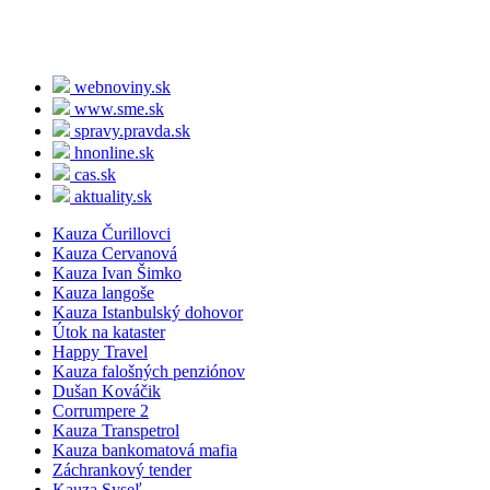
webnoviny.sk
www.sme.sk
spravy.pravda.sk
hnonline.sk
cas.sk
aktuality.sk
Kauza Čurillovci
Kauza Cervanová
Kauza Ivan Šimko
Kauza langoše
Kauza Istanbulský dohovor
Útok na kataster
Happy Travel
Kauza falošných penziónov
Dušan Kováčik
Corrumpere 2
Kauza Transpetrol
Kauza bankomatová mafia
Záchrankový tender
Kauza Syseľ