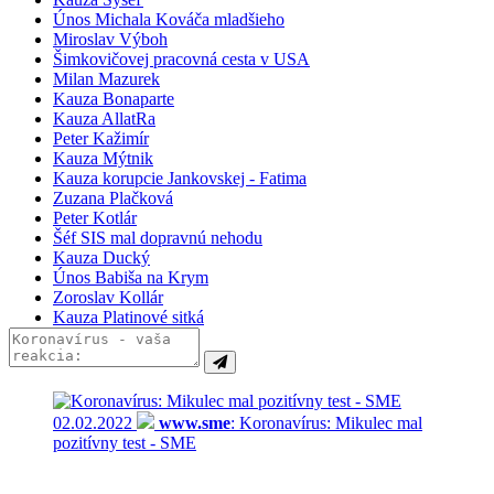
Únos Michala Kováča mladšieho
Miroslav Výboh
Šimkovičovej pracovná cesta v USA
Milan Mazurek
Kauza Bonaparte
Kauza AllatRa
Peter Kažimír
Kauza Mýtnik
Kauza korupcie Jankovskej - Fatima
Zuzana Plačková
Peter Kotlár
Šéf SIS mal dopravnú nehodu
Kauza Ducký
Únos Babiša na Krym
Zoroslav Kollár
Kauza Platinové sitká
02.02.2022
www.sme
: Koronavírus: Mikulec mal
pozitívny test - SME