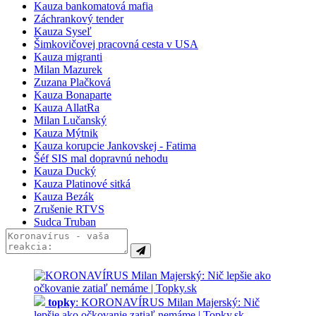
Kauza bankomatová mafia
Záchrankový tender
Kauza Syseľ
Šimkovičovej pracovná cesta v USA
Kauza migranti
Milan Mazurek
Zuzana Plačková
Kauza Bonaparte
Kauza AllatRa
Milan Lučanský
Kauza Mýtnik
Kauza korupcie Jankovskej - Fatima
Šéf SIS mal dopravnú nehodu
Kauza Ducký
Kauza Platinové sitká
Kauza Bezák
Zrušenie RTVS
Sudca Truban
topky
: KORONAVÍRUS Milan Majerský: Nič
lepšie ako očkovanie zatiaľ nemáme | Topky.sk