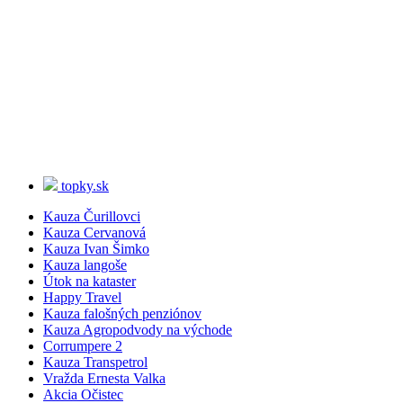
topky.sk
Kauza Čurillovci
Kauza Cervanová
Kauza Ivan Šimko
Kauza langoše
Útok na kataster
Happy Travel
Kauza falošných penziónov
Kauza Agropodvody na východe
Corrumpere 2
Kauza Transpetrol
Vražda Ernesta Valka
Akcia Očistec