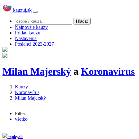
kauzuj.sk
Najnovšie kauzy
Pridať kauzu
Nastavenia
Poslanci 2023-2027
Milan Majerský
a
Koronavírus
Kauzy
Koronavírus
Milan Majerský
Filter:
všetko
Igor Matovič
(104x)
Eduard Heger
(64x)
Richard Sulík
(38x)
topky.sk