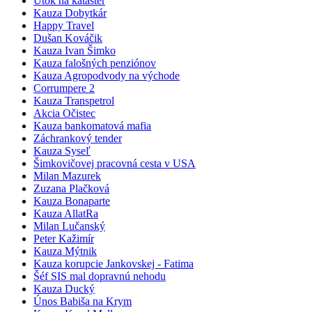
Útok na kataster
Kauza Dobytkár
Happy Travel
Dušan Kováčik
Kauza Ivan Šimko
Kauza falošných penziónov
Kauza Agropodvody na východe
Corrumpere 2
Kauza Transpetrol
Akcia Očistec
Kauza bankomatová mafia
Záchrankový tender
Kauza Syseľ
Šimkovičovej pracovná cesta v USA
Milan Mazurek
Zuzana Plačková
Kauza Bonaparte
Kauza AllatRa
Milan Lučanský
Peter Kažimír
Kauza Mýtnik
Kauza korupcie Jankovskej - Fatima
Šéf SIS mal dopravnú nehodu
Kauza Ducký
Únos Babiša na Krym