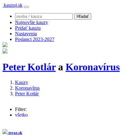
kauzuj.sk
Najnovšie kauzy
Pridať kauzu
Nastavenia
Poslanci 2023-2027
Peter Kotlár
a
Koronavírus
Kauzy
Koronavírus
Peter Kotlár
Filter:
všetko
Igor Matovič
(104x)
Eduard Heger
(64x)
Richard Sulík
(38x)
teraz.sk
Veronika Remišová
(28x)