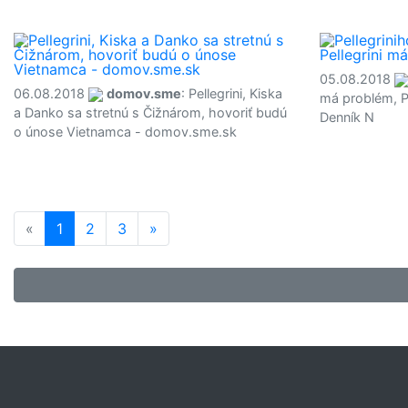
05.08.2018
06.08.2018
domov.sme
: Pellegrini, Kiska
má problém, Pe
a Danko sa stretnú s Čižnárom, hovoriť budú
Denník N
o únose Vietnamca - domov.sme.sk
«
1
(current)
2
3
»