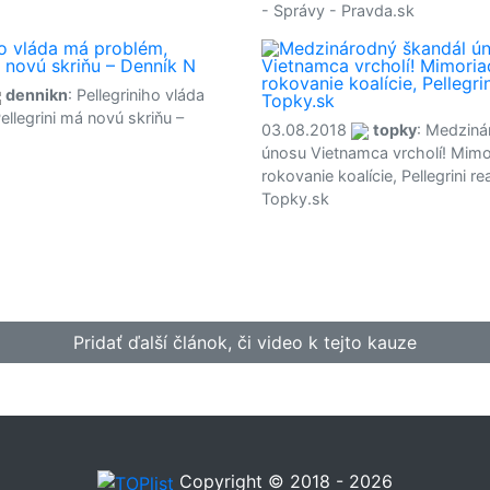
- Správy - Pravda.sk
dennikn
: Pellegriniho vláda
llegrini má novú skriňu –
03.08.2018
topky
: Medziná
únosu Vietnamca vrcholí! Mimo
rokovanie koalície, Pellegrini re
Topky.sk
Pridať ďalší článok, či video k tejto kauze
Copyright © 2018 - 2026