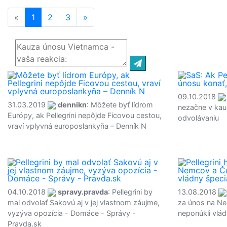
«
1
(current)
2
3
»
09.10.2018
31.03.2019
dennikn
: Môžete byť lídrom
nezačne v kau
Európy, ak Pellegrini nepôjde Ficovou cestou,
odvolávaniu
vraví vplyvná europoslankyňa – Denník N
04.10.2018
spravy.pravda
: Pellegrini by
13.08.2018
mal odvolať Sakovú aj v jej vlastnom záujme,
za únos na Ne
vyzýva opozícia - Domáce - Správy -
neponúkli vlád
Pravda.sk