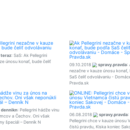
teraz
: SaS: Ak Pellegrini
ze únosu konať, bude čeliť
09.10.2018
spravy.pravda
:
nezačne v kauze únosu konať,
SaS čeliť odvolávaniu - Domác
Pravda.sk
dennikn
: Pellegrini hádže vinu
06.08.2018
spravy.pravda
:
mcov a Čechov. Oni však
Pellegrini chce v kauze únosu
ny špeciál – Denník N
čistú pravdu, Kiska koniec Sa