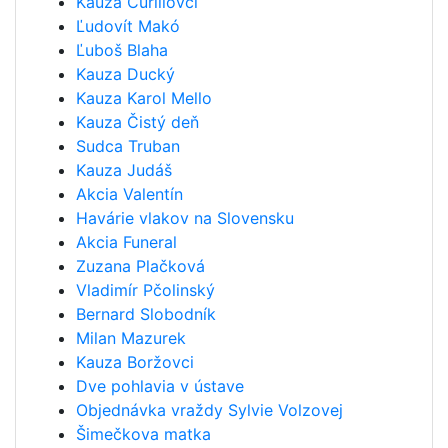
Kauza Čurillovci
Ľudovít Makó
Ľuboš Blaha
Kauza Ducký
Kauza Karol Mello
Kauza Čistý deň
Sudca Truban
Kauza Judáš
Akcia Valentín
Havárie vlakov na Slovensku
Akcia Funeral
Zuzana Plačková
Vladimír Pčolinský
Bernard Slobodník
Milan Mazurek
Kauza Boržovci
Dve pohlavia v ústave
Objednávka vraždy Sylvie Volzovej
Šimečkova matka