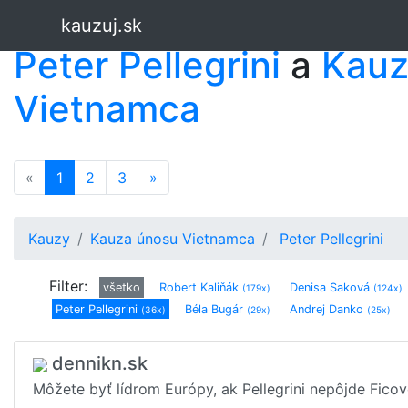
kauzuj.sk
Peter Pellegrini
a
Kauz
Vietnamca
«
1
(current)
2
3
»
Kauzy
Kauza únosu Vietnamca
Peter Pellegrini
Filter:
všetko
Robert Kaliňák
Denisa Saková
(179x)
(124x)
Peter Pellegrini
Béla Bugár
Andrej Danko
(36x)
(29x)
(25x)
Veronika Remišová
Igor Matovič
Martin Glváč
(4x)
(3x)
(3x)
Marián Kočner
Alojz Hlina
Vladimír Mečiar
(2x)
(1x)
(1x)
dennikn.sk
Tibor Gašpar
Ľuboš Blaha
Zu
(1x)
(1x)
Môžete byť lídrom Európy, ak Pellegrini nepôjde Fico