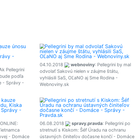
04.10.2018
webnoviny
: Pellegrini by mal
 Ak Pellegrini
odvolať Sakovú nielen v záujme štátu,
 bude podľa
vyhlásili SaS, OĽaNO aj Sme Rodina -
e - Správy -
Webnoviny.sk
 ONLINE:
06.08.2018
spravy.pravda
: Pellegrini po
 Vietnamca
stretnutí s Kiskom: Šéf Úradu na ochranu
kovej - Domáce
ústavných činiteľov dočasne končí - Domáce