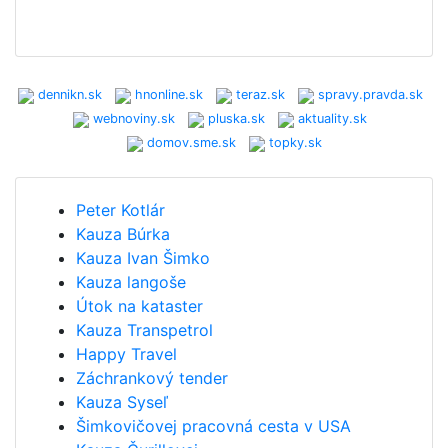
dennikn.sk
hnonline.sk
teraz.sk
spravy.pravda.sk
webnoviny.sk
pluska.sk
aktuality.sk
domov.sme.sk
topky.sk
Peter Kotlár
Kauza Búrka
Kauza Ivan Šimko
Kauza langoše
Útok na kataster
Kauza Transpetrol
Happy Travel
Záchrankový tender
Kauza Syseľ
Šimkovičovej pracovná cesta v USA