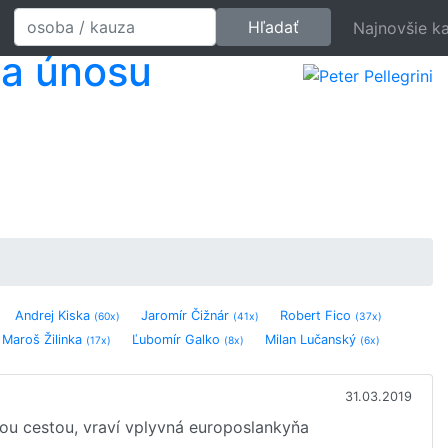
Najnovšie k
a únosu
Andrej Kiska
Jaromír Čižnár
Robert Fico
(60x)
(41x)
(37x)
Maroš Žilinka
Ľubomír Galko
Milan Lučanský
(17x)
(8x)
(6x)
Miroslav Beblavý
Juraj Blanár
Richard Sulík
(3x)
(3x)
(3x)
Peter Žiga
Lucia Žitňanská
Marian Kotleba
(1x)
(1x)
(1x)
31.03.2019
zana Čaputová
Ladislav Bašternák
(1x)
(1x)
vou cestou, vraví vplyvná europoslankyňa