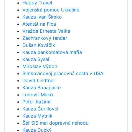
Happy Travel
Vojenská pomoc Ukrajine
Kauza Ivan Šimko
Atentát na Fica
Vražda Ernesta Valka
Záchrankový tender
Dušan Kováčik
Kauza bankomatová mafia
Kauza Syseľ
Miroslav Výboh
Šimkovičovej pracovná cesta v USA
David Lindtner
Kauza Bonaparte
Ľudovít Makó
Peter Kažimír
Kauza Čurillovci
Kauza Mýtnik
Šéf SIS mal dopravnú nehodu
Kauza Ducký