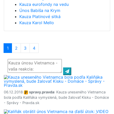
Kauza eurofondy na vedu
Únos Babiša na Krym
Kauza Platinové sitká
Kauza Karol Mello
1
(current)
2
3
4
06.12.2018
spravy.pravda
: Kauza uneseného Vietnamca
bola podľa Kaliňáka vymyslená, bude žalovať Kisku - Domáce
- Správy - Pravda.sk