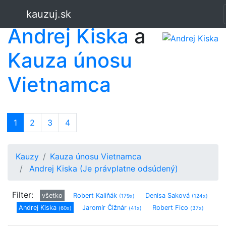
kauzuj.sk
Andrej Kiska
a
Kauza únosu
Vietnamca
1
(current)
2
3
4
Kauzy
Kauza únosu Vietnamca
Andrej Kiska (Je právplatne odsúdený)
Filter:
všetko
Robert Kaliňák
Denisa Saková
(179x)
(124x)
Andrej Kiska
Jaromír Čižnár
Robert Fico
(60x)
(41x)
(37x)
Peter Pellegrini
Béla Bugár
Andrej Danko
(36x)
(29x)
(25x)