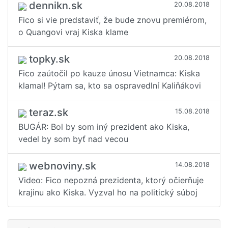
dennikn.sk
20.08.2018
Fico si vie predstaviť, že bude znovu premiérom,
o Quangovi vraj Kiska klame
topky.sk
20.08.2018
Fico zaútočil po kauze únosu Vietnamca: Kiska
klamal! Pýtam sa, kto sa ospravedlní Kaliňákovi
teraz.sk
15.08.2018
BUGÁR: Bol by som iný prezident ako Kiska,
vedel by som byť nad vecou
webnoviny.sk
14.08.2018
Video: Fico nepozná prezidenta, ktorý očierňuje
krajinu ako Kiska. Vyzval ho na politický súboj