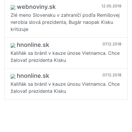
Maroš Žilinka
Ľubomír Galko
Milan Lučanský
(17x)
(8x)
(6x)
webnoviny.sk
12.05.2019
Veronika Remišová
Igor Matovič
Martin Glváč
(4x)
(3x)
(3x)
Zlé meno Slovensku v zahraničí podľa Remišovej
Miroslav Beblavý
Juraj Blanár
Richard Sulík
(3x)
(3x)
(3x)
nerobia slová prezidenta, Bugár naopak Kisku
Marián Kočner
Alojz Hlina
Vladimír Mečiar
(2x)
(1x)
(1x)
kritizuje
Peter Žiga
Lucia Žitňanská
Marian Kotleba
(1x)
(1x)
(1x)
Tibor Gašpar
Ľuboš Blaha
Zuzana Čaputová
(1x)
(1x)
(1x)
hnonline.sk
07.12.2018
Ladislav Bašternák
(1x)
Kaliňák sa bránil v kauze únose Vietnamca. Chce
žalovať prezidenta Kisku
hnonline.sk
07.12.2018
Kaliňák sa bránil v kauze únosu Vietnamca. Chce
žalovať prezidenta Kisku