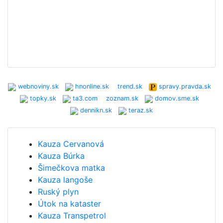
webnoviny.sk
hnonline.sk
trend.sk
spravy.pravda.sk
topky.sk
ta3.com
zoznam.sk
domov.sme.sk
dennikn.sk
teraz.sk
Kauza Cervanová
Kauza Búrka
Šimečkova matka
Kauza langoše
Ruský plyn
Útok na kataster
Kauza Transpetrol