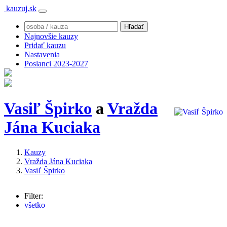
kauzuj.sk
Najnovšie kauzy
Pridať kauzu
Nastavenia
Poslanci 2023-2027
Vasiľ Špirko
a
Vražda
Jána Kuciaka
Kauzy
Vražda Jána Kuciaka
Vasiľ Špirko
Filter:
všetko
Marián Kočner
(663x)
Robert Fico
(144x)