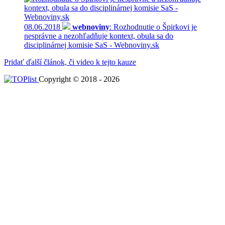
08.06.2018
webnoviny
: Rozhodnutie o Špirkovi je
nesprávne a nezohľadňuje kontext, obula sa do
disciplinárnej komisie SaS - Webnoviny.sk
Pridať ďalší článok, či video k tejto kauze
Copyright © 2018 - 2026