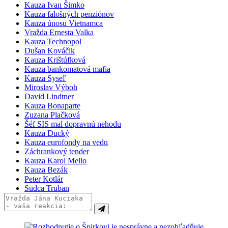
Kauza Ivan Šimko
Lucia Žitňanská
(1x)
Kauza falošných penziónov
Ľubica Laššáková
(1x)
Kauza únosu Vietnamca
Vasiľ Špirko
(1x)
Vražda Ernesta Valka
Martina Lubyová
(1x)
Kauza Technopol
Alojz Hlina
(1x)
Dušan Kováčik
Kauza Krištúfková
Kauza bankomatová mafia
Kauza Syseľ
Miroslav Výboh
David Lindtner
Kauza Bonaparte
Zuzana Plačková
Šéf SIS mal dopravnú nehodu
Kauza Ducký
Kauza eurofondy na vedu
Záchrankový tender
Kauza Karol Mello
Kauza Bezák
Peter Kotlár
Sudca Truban