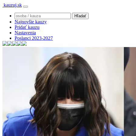
kauzuj.sk
Najnovšie kauzy
Pridať kauzu
Nastavenia
Poslanci 2023-2027