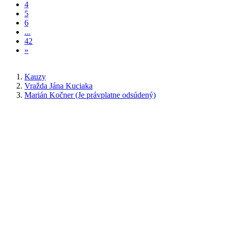
4
5
6
...
42
»
Kauzy
Vražda Jána Kuciaka
Marián Kočner (Je právplatne odsúdený)