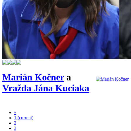
Marián Kočner
a
Vražda Jána Kuciaka
«
1
(current)
2
3