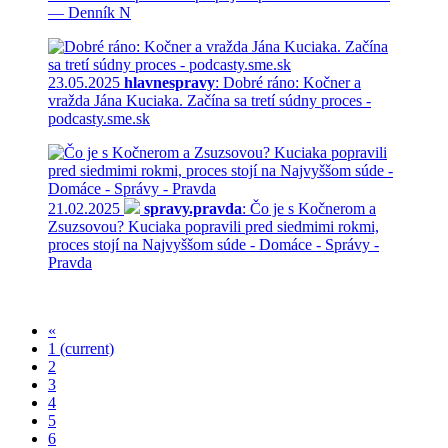
— Denník N
23.05.2025
hlavnespravy
: Dobré ráno: Kočner a
vražda Jána Kuciaka. Začína sa tretí súdny proces -
podcasty.sme.sk
21.02.2025
spravy.pravda
: Čo je s Kočnerom a
Zsuzsovou? Kuciaka popravili pred siedmimi rokmi,
proces stojí na Najvyššom súde - Domáce - Správy -
Pravda
«
1
(current)
2
3
4
5
6