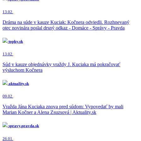
13.02.
Dráma na súde v kauze Kuciak: Kočnera odviedli. Rozhnevaný
otec novinára poslal drsný odkaz - Domáce - Správy - Pravda
topky.sk
13.02.
Súd v kauze objednávky vraždy J. Kuciaka má pokračovať
výsluchom Kočnera
aktuality.sk
09.02.
Vražda Jána Kuciaka znova pred súdom: Vypovedať by mali
Marian Kočner a Alena Zsuzsová | Aktuality.sk
spravy.pravda.sk
26.01.