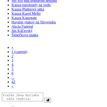
Šéf SIS mal dopravnú nehodu
Kauza eurofondy na vedu
Kauza Platinové sitká
Kauza Karol Mello
Kauza Katargate
Havárie vlakov na Slovensku
Akcia Funeral
Ján Káľavský
Šimečkova matka
«
1
(current)
2
3
4
5
6
...
42
»