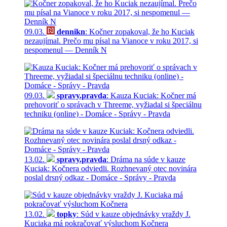
09.03.
dennikn
: Kočner zopakoval, že ho Kuciak
nezaujímal. Prečo mu písal na Vianoce v roku 2017, si
nespomenul — Denník N
09.03.
spravy.pravda
: Kauza Kuciak: Kočner má
prehovoriť o správach v Threeme, vyžiadal si špeciálnu
techniku (online) - Domáce - Správy - Pravda
13.02.
spravy.pravda
: Dráma na súde v kauze
Kuciak: Kočnera odviedli. Rozhnevaný otec novinára
poslal drsný odkaz - Domáce - Správy - Pravda
13.02.
topky
: Súd v kauze objednávky vraždy J.
Kuciaka má pokračovať výsluchom Kočnera