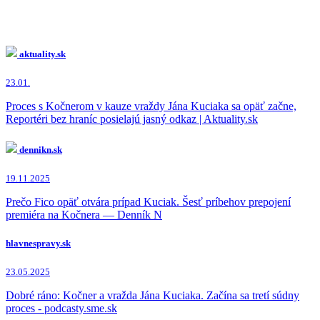
aktuality.sk
23.01.
Proces s Kočnerom v kauze vraždy Jána Kuciaka sa opäť začne,
Reportéri bez hraníc posielajú jasný odkaz | Aktuality.sk
dennikn.sk
19.11.2025
Prečo Fico opäť otvára prípad Kuciak. Šesť príbehov prepojení
premiéra na Kočnera — Denník N
hlavnespravy.sk
23.05.2025
Dobré ráno: Kočner a vražda Jána Kuciaka. Začína sa tretí súdny
proces - podcasty.sme.sk