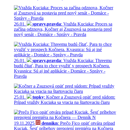
26.01.
spravy.pravda
: Vražda Kuciaka: Proces sa
začína odznova, Kočner aj Zsuzsová sa postavia pred
nový senát - Domáce - Správy - Pravda
26.01.
spravy.pravda
: Vražda Kuciaka: Threemu
budú čítať, Para to chce využiť v prospech Kočnera.
Kvasnica: Sú aj iné aplikácie - Domáce - Správy -
Pravda
25.01.
topky
: Kočner a Zsuzsová opäť pred súdom:
Prípad vraždy Kuciaka sa vracia na štartovaciu čiaru
19.11.2025
dennikn
: Prečo Fico opäť otvára prípad
Kuciak. Šesť príbehov prepojení premiéra na Kočnera