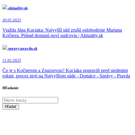
aktuality.sk
20.05.2025
Vražda Jána Kuciaka: Najvyšší súd zrušil oslobodenie Mariana
Kočnera. Prípad dostanú noví sudcovia | Aktuality.sk
spravy.pravda.sk
21.02.2025
Čo je s Kočnerom a Zsuzsovou? Kuciaka popravili pred siedmimi
rokmi, proces stojí na Najvyššom súde - Domáce - Správy - Pravda
Hľadanie