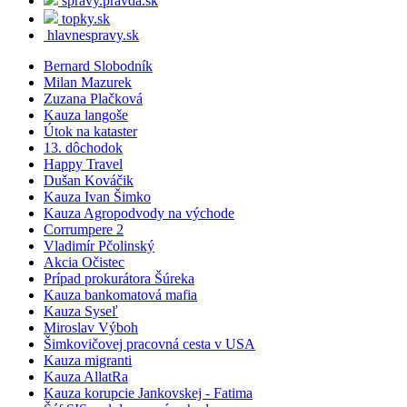
spravy.pravda.sk
topky.sk
hlavnespravy.sk
Bernard Slobodník
Milan Mazurek
Zuzana Plačková
Kauza langoše
Útok na kataster
13. dôchodok
Happy Travel
Dušan Kováčik
Kauza Ivan Šimko
Kauza Agropodvody na východe
Corrumpere 2
Vladimír Pčolinský
Akcia Očistec
Prípad prokurátora Šúreka
Kauza bankomatová mafia
Kauza Syseľ
Miroslav Výboh
Šimkovičovej pracovná cesta v USA
Kauza migranti
Kauza AllatRa
Kauza korupcie Jankovskej - Fatima