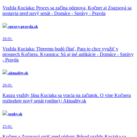
Vražda Kuciaka: Proces sa začína odznova, Kočner aj Zsuzsová sa
postavia pred nový senát - Domáce - Správy - Pravda
spravy.pravda.sk
26.01.
Vražda Kuciaka: Threemu budú čítať, Para to chce využiť v
prospech Kočnera. Kvasnica: Sú aj iné aplikácie - Domáce - Správy
- Pravda
aktuality.sk
26.01.
Kauza vraždy Jána Kuciaka sa vracia na začiatok. O vine Kočnera
rozhoduje nový senát (online) | Aktuality.sk
topky.sk
25.01.
Kočner a Zsuzsová opäť pred súdom: Prípad vraždy Kuciaka sa