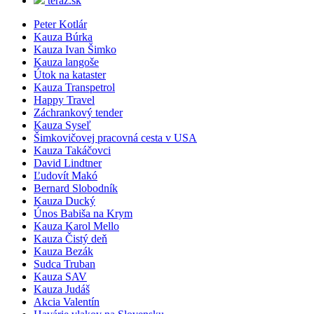
teraz.sk
Peter Kotlár
Kauza Búrka
Kauza Ivan Šimko
Kauza langoše
Útok na kataster
Kauza Transpetrol
Happy Travel
Záchrankový tender
Kauza Syseľ
Šimkovičovej pracovná cesta v USA
Kauza Takáčovci
David Lindtner
Ľudovít Makó
Bernard Slobodník
Kauza Ducký
Únos Babiša na Krym
Kauza Karol Mello
Kauza Čistý deň
Kauza Bezák
Sudca Truban
Kauza SAV
Kauza Judáš
Akcia Valentín