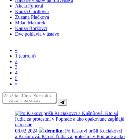
Havárie vlakov na Slovensku
Akcia Funeral
Kauza Čurillovci
Zuzana Plačková
Milan Mazurek
Kauza Boržovci
Dve pohlavia v ústave
«
1
(current)
2
3
4
5
»
08.02.2024
dennikn
: Po Kiskovi prišli Kuciakovci
a Kušnírová. Kto sú ľudia za protestmi v Poprade a ako