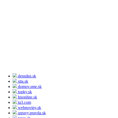
dennikn.sk
sita.sk
domov.sme.sk
topky.sk
hnonline.sk
ta3.com
webnoviny.sk
spravy.pravda.sk