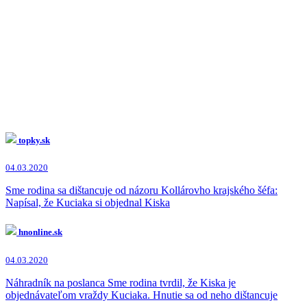
Miroslav Beblavý
(3x)
Miroslav Výboh
(2x)
Tomáš Drucker
(2x)
Vladimír Pčolinský
(2x)
Boris Kollár
(2x)
Marek Para
(2x)
Ľudovít Makó
(2x)
Ján Richter
(1x)
Martina Šimkovičová
(1x)
Milan Mihálik
(1x)
Jozef Brhel
(1x)
Ľubica Rošková
(1x)
topky.sk
Gabriela Matečná
(1x)
Lucia Žitňanská
(1x)
04.03.2020
Ľubica Laššáková
(1x)
Vasiľ Špirko
(1x)
Sme rodina sa dištancuje od názoru Kollárovho krajského šéfa:
Martina Lubyová
(1x)
Napísal, že Kuciaka si objednal Kiska
Alojz Hlina
(1x)
hnonline.sk
04.03.2020
Náhradník na poslanca Sme rodina tvrdil, že Kiska je
objednávateľom vraždy Kuciaka. Hnutie sa od neho dištancuje