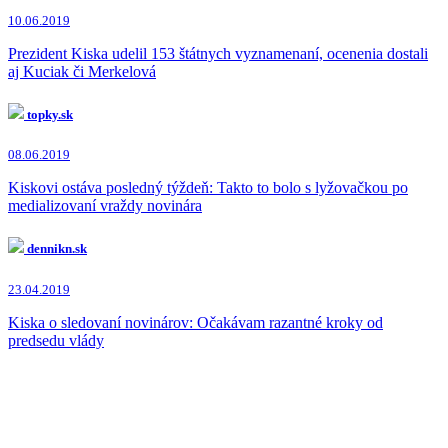
10.06.2019
Prezident Kiska udelil 153 štátnych vyznamenaní, ocenenia dostali
aj Kuciak či Merkelová
topky.sk
08.06.2019
Kiskovi ostáva posledný týždeň: Takto to bolo s lyžovačkou po
medializovaní vraždy novinára
dennikn.sk
23.04.2019
Kiska o sledovaní novinárov: Očakávam razantné kroky od
predsedu vlády