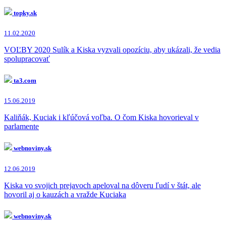
topky.sk
11.02.2020
VOĽBY 2020 Sulík a Kiska vyzvali opozíciu, aby ukázali, že vedia
spolupracovať
ta3.com
15.06.2019
Kaliňák, Kuciak i kľúčová voľba. O čom Kiska hovorieval v
parlamente
webnoviny.sk
12.06.2019
Kiska vo svojich prejavoch apeloval na dôveru ľudí v štát, ale
hovoril aj o kauzách a vražde Kuciaka
webnoviny.sk