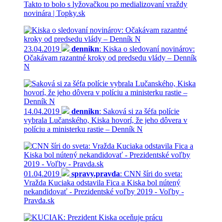
Takto to bolo s lyžovačkou po medializovaní vraždy
novinára | Topky.sk
23.04.2019
dennikn
: Kiska o sledovaní novinárov:
Očakávam razantné kroky od predsedu vlády – Denník
N
14.04.2019
dennikn
: Saková si za šéfa polície
vybrala Lučanského, Kiska hovorí, že jeho dôvera v
políciu a ministerku rastie – Denník N
01.04.2019
spravy.pravda
: CNN šíri do sveta:
Vražda Kuciaka odstavila Fica a Kiska bol nútený
nekandidovať - Prezidentské voľby 2019 - Voľby -
Pravda.sk