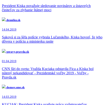
Prezident Kiska považuje sledovanie novinárov a ústavných
činiteľov za zlyhanie štátnej moci
dennikn.sk
14.04.2019
Saková si za šéfa polície vybrala Lučanského, Kiska hovorí, že jeho
dôvera v políciu a ministerku rastie
spravy.pravda.sk
01.04.2019
CNN šíri do sveta: Vražda Kuciaka odstavila Fica a Kiska bol
nútený nekandidovať - Prezidentské voľby 2019 - Voľby -
Pravda.sk
domov.sme.sk
14.03.2019
KUCIAK: Prezident Kiska oceňuje prácu vyšetrovateľov