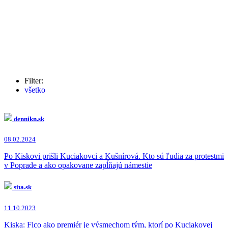
Filter:
všetko
Marián Kočner
(663x)
Robert Fico
(144x)
Denisa Saková
(84x)
dennikn.sk
Milan Lučanský
(83x)
Tibor Gašpar
(74x)
08.02.2024
Andrej Kiska
(65x)
Norbert Bödör
(63x)
Po Kiskovi prišli Kuciakovci a Kušnírová. Kto sú ľudia za protestmi
Zuzana Čaputová
(55x)
v Poprade a ako opakovane zapĺňajú námestie
Jaroslav Haščák
(49x)
Jaromír Čižnár
(48x)
sita.sk
Igor Matovič
(37x)
Maroš Žilinka
(34x)
11.10.2023
Peter Pellegrini
(34x)
Peter Tóth
(27x)
Kiska: Fico ako premiér je výsmechom tým, ktorí po Kuciakovej
Martin Glváč
(23x)