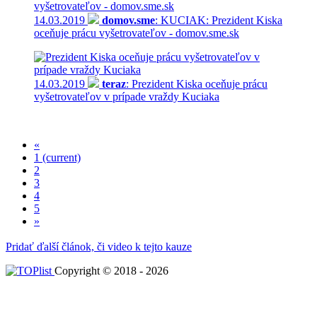
14.03.2019
domov.sme
: KUCIAK: Prezident Kiska
oceňuje prácu vyšetrovateľov - domov.sme.sk
14.03.2019
teraz
: Prezident Kiska oceňuje prácu
vyšetrovateľov v prípade vraždy Kuciaka
«
1
(current)
2
3
4
5
»
Pridať ďalší článok, či video k tejto kauze
Copyright © 2018 - 2026