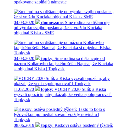
opakovane zapĺňajú námestie
04.03.2020
domov.sme
: Sme rodina sa dištancuje
od výroku svojho poslanca, že si vraždu Kuciaka
objednal Kiska - SME
04.03.2020
topky
: Sme rodina sa dištancuje od
názoru Kollárovho krajského šéfa: Napísal, že Kuciaka
si objednal Kiska | Topky.sk
11.02.2020
topky
: VOĽBY 2020 Sulík a Kiska
vyzvali opozíciu, aby ukázali, že vedia spolupracovať |
Topky.sk
08.06.2019
topky
: Kiskovi ostáva posledný týždeň: