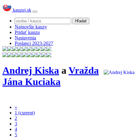
kauzuj.sk
Najnovšie kauzy
Pridať kauzu
Nastavenia
Poslanci 2023-2027
Andrej Kiska
a
Vražda
Jána Kuciaka
«
1
(current)
2
3
4
5