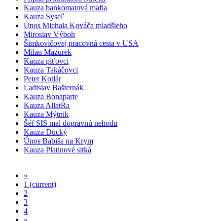
Kauza bankomatová mafia
Kauza Syseľ
Únos Michala Kováča mladšieho
Miroslav Výboh
Šimkovičovej pracovná cesta v USA
Milan Mazurek
Kauza piťovci
Kauza Takáčovci
Peter Kotlár
Ladislav Bašternák
Kauza Bonaparte
Kauza AllatRa
Kauza Mýtnik
Šéf SIS mal dopravnú nehodu
Kauza Ducký
Únos Babiša na Krym
Kauza Platinové sitká
«
1
(current)
2
3
4
»