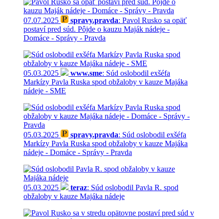
07.07.2025
spravy.pravda
: Pavol Rusko sa opäť
postaví pred súd. Pôjde o kauzu Maják nádeje -
Domáce - Správy - Pravda
05.03.2025
www.sme
: Súd oslobodil exšéfa
Markízy Pavla Ruska spod obžaloby v kauze Majáka
nádeje - SME
05.03.2025
spravy.pravda
: Súd oslobodil exšéfa
Markízy Pavla Ruska spod obžaloby v kauze Majáka
nádeje - Domáce - Správy - Pravda
05.03.2025
teraz
: Súd oslobodil Pavla R. spod
obžaloby v kauze Majáka nádeje