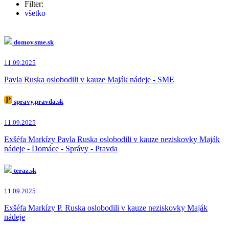
Filter:
všetko
Pavol Rusko
(27x)
Marián Kočner
(2x)
Marek Para
(1x)
domov.sme.sk
11.09.2025
Pavla Ruska oslobodili v kauze Maják nádeje - SME
spravy.pravda.sk
11.09.2025
Exšéfa Markízy Pavla Ruska oslobodili v kauze neziskovky Maják
nádeje - Domáce - Správy - Pravda
teraz.sk
11.09.2025
Exšéfa Markízy P. Ruska oslobodili v kauze neziskovky Maják
nádeje