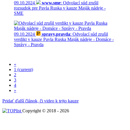
09.10.2024
www.sme
: Odvolací súd zrušil
rozsudok pre Pavla Ruska v kauze Maják nádeje -
SME
09.10.2024
spravy.pravda
: Odvolací súd zrušil
verdikt v kauze Pavla Ruska Maják nádeje - Domáce -
Správy - Pravda
«
1
(current)
2
3
4
»
Pridať ďalší článok, či video k tejto kauze
Copyright © 2018 - 2026