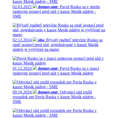
02.03.2025
domov.sme
: Pavol Rusko sa v stredu
opätovne postaví pred súd v kauze Maják nádeje -
SME
02.12.2024
sita
: Bývalý riaditeľ televízie Rusko sa
opäť postaví pred súd, pojednávanie v kauze Maják
nádeje je vytýčené na marec
01.12.2024
domov.sme
: Pavol Rusko sa v marci
opätovne postaví pred súd v kauze Maják nádeje
09.10.2024
domov.sme
: Odvolací súd zrušil
rozsudok pre Pavla Ruska v kauze Maják nádeje -
SME