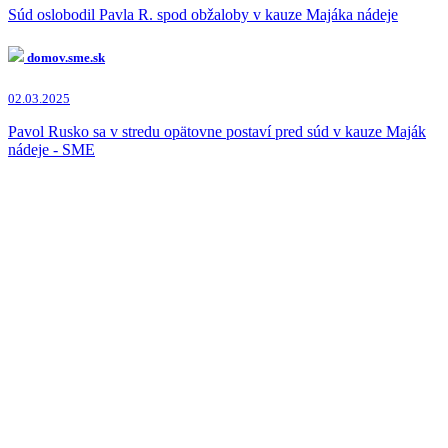
Súd oslobodil Pavla R. spod obžaloby v kauze Majáka nádeje
domov.sme.sk
02.03.2025
Pavol Rusko sa v stredu opätovne postaví pred súd v kauze Maják
nádeje - SME