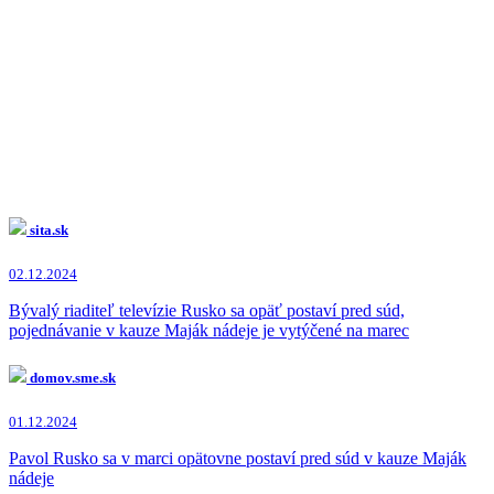
sita.sk
02.12.2024
Bývalý riaditeľ televízie Rusko sa opäť postaví pred súd,
pojednávanie v kauze Maják nádeje je vytýčené na marec
domov.sme.sk
01.12.2024
Pavol Rusko sa v marci opätovne postaví pred súd v kauze Maják
nádeje