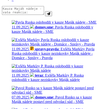
11.09.2025
domov.sme
: Pavla Ruska oslobodili v
kauze Maják nádeje - SME
11.09.2025
spravy.pravda
: Exšéfa Markízy Pavla
Ruska oslobodili v kauze neziskovky Maják nádeje -
Domáce - Správy - Pravda
11.09.2025
teraz
: Exšéfa Markízy P. Ruska
oslobodili v kauze neziskovky Maják nádeje
07.09.2025
domov.sme
: Pavol Rusko sa v kauze
Maják nádeje postaví pred odvolací súd - SME