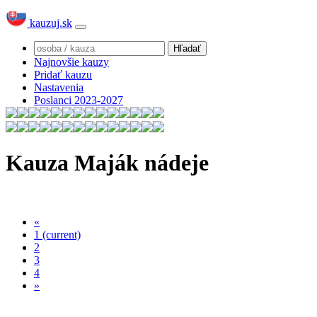
kauzuj.sk
Najnovšie kauzy
Pridať kauzu
Nastavenia
Poslanci 2023-2027
Kauza Maják nádeje
«
1
(current)
2
3
4
»