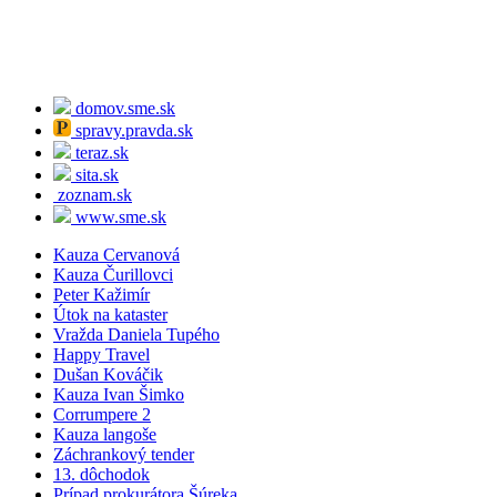
domov.sme.sk
spravy.pravda.sk
teraz.sk
sita.sk
zoznam.sk
www.sme.sk
Kauza Cervanová
Kauza Čurillovci
Peter Kažimír
Útok na kataster
Vražda Daniela Tupého
Happy Travel
Dušan Kováčik
Kauza Ivan Šimko
Corrumpere 2
Kauza langoše
Záchrankový tender
13. dôchodok
Prípad prokurátora Šúreka