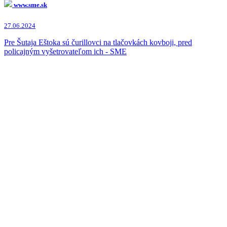
www.sme.sk
27.06.2024
Pre Šutaja Eštoka sú čurillovci na tlačovkách kovboji, pred
policajným vyšetrovateľom ich - SME