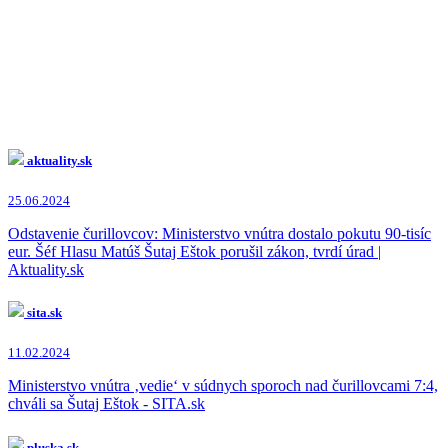
aktuality.sk
25.06.2024
Odstavenie čurillovcov: Ministerstvo vnútra dostalo pokutu 90-tisíc
eur. Šéf Hlasu Matúš Šutaj Eštok porušil zákon, tvrdí úrad |
Aktuality.sk
sita.sk
11.02.2024
Ministerstvo vnútra ‚vedie‘ v súdnych sporoch nad čurillovcami 7:4,
chváli sa Šutaj Eštok - SITA.sk
pluska.sk