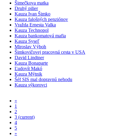
Šimečkova matka
Druhý pilier
Kauza Ivan Šimko
Kauza falošných penziónov
Vražda Ernesta Valka
Kauza Technopol
Kauza bankomatová mafia
Kauza Syseľ
Miroslav Výboh
Šimkovičovej pracovná cesta v USA
David Lindtner
Kauza Bonaparte
Ľudovít Makó
Kauza Mýtnik
Šéf SIS mal dopravnú nehodu
Kauza sýkorovci
«
1
2
3
(current)
4
5
»