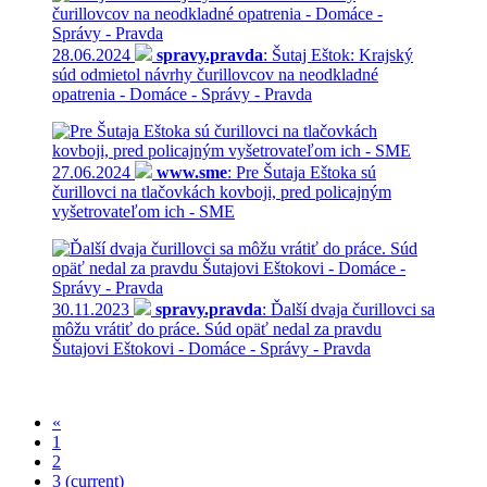
28.06.2024
spravy.pravda
: Šutaj Eštok: Krajský
súd odmietol návrhy čurillovcov na neodkladné
opatrenia - Domáce - Správy - Pravda
27.06.2024
www.sme
: Pre Šutaja Eštoka sú
čurillovci na tlačovkách kovboji, pred policajným
vyšetrovateľom ich - SME
30.11.2023
spravy.pravda
: Ďalší dvaja čurillovci sa
môžu vrátiť do práce. Súd opäť nedal za pravdu
Šutajovi Eštokovi - Domáce - Správy - Pravda
«
1
2
3
(current)