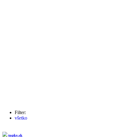
Filter:
všetko
Šutaj Eštok
(77x)
Maroš Žilinka
(21x)
Robert Fico
(19x)
topky.sk