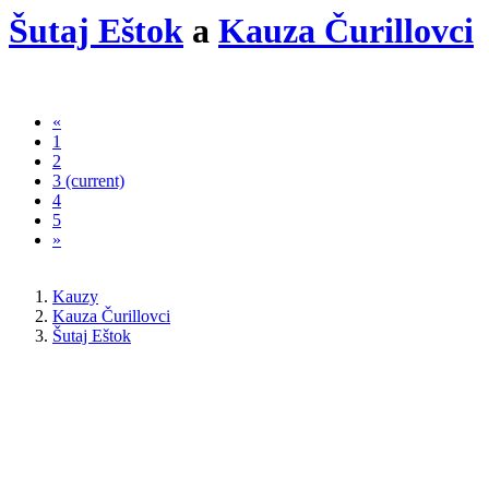
Šutaj Eštok
a
Kauza Čurillovci
«
1
2
3
(current)
4
5
»
Kauzy
Kauza Čurillovci
Šutaj Eštok