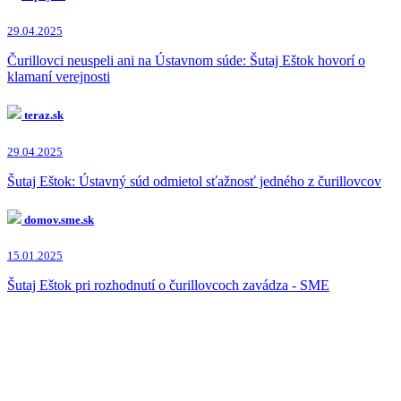
Boris Kollár
(7x)
Tibor Gašpar
(6x)
29.04.2025
Peter Pellegrini
(3x)
Robert Kaliňák
(3x)
Čurillovci neuspeli ani na Ústavnom súde: Šutaj Eštok hovorí o
Roman Mikulec
(3x)
klamaní verejnosti
Ján Káľavský
(2x)
Marek Para
(1x)
teraz.sk
Vladimír Mečiar
(1x)
Jaroslav Haščák
(1x)
29.04.2025
Dušan Kováčik
(1x)
Martina Šimkovičová
(1x)
Šutaj Eštok: Ústavný súd odmietol sťažnosť jedného z čurillovcov
Andrej Danko
(1x)
domov.sme.sk
15.01.2025
Šutaj Eštok pri rozhodnutí o čurillovcoch zavádza - SME