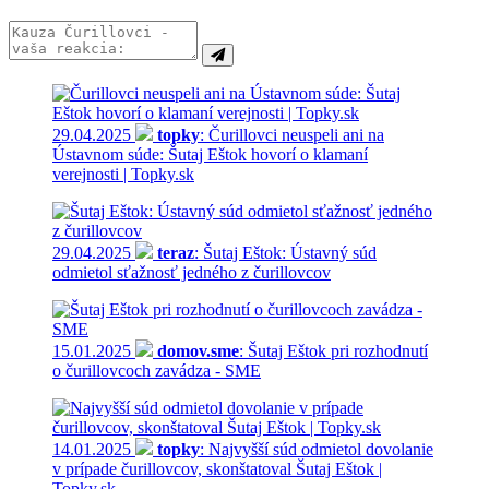
29.04.2025
topky
: Čurillovci neuspeli ani na
Ústavnom súde: Šutaj Eštok hovorí o klamaní
verejnosti | Topky.sk
29.04.2025
teraz
: Šutaj Eštok: Ústavný súd
odmietol sťažnosť jedného z čurillovcov
15.01.2025
domov.sme
: Šutaj Eštok pri rozhodnutí
o čurillovcoch zavádza - SME
14.01.2025
topky
: Najvyšší súd odmietol dovolanie
v prípade čurillovcov, skonštatoval Šutaj Eštok |
Topky.sk