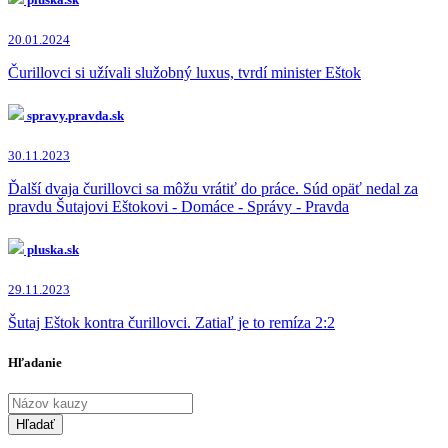
20.01.2024
Čurillovci si užívali služobný luxus, tvrdí minister Eštok
spravy.pravda.sk
30.11.2023
Ďalší dvaja čurillovci sa môžu vrátiť do práce. Súd opäť nedal za
pravdu Šutajovi Eštokovi - Domáce - Správy - Pravda
pluska.sk
29.11.2023
Šutaj Eštok kontra čurillovci. Zatiaľ je to remíza 2:2
Hľadanie