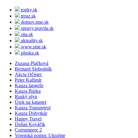
topky.sk
teraz.sk
domov.sme.sk
spravy.pravda.sk
sita.sk
aktuality.sk
www.sme.sk
pluska.sk
Zuzana Plačková
Bernard Slobodník
Akcia Očistec
Peter Kažimír
Kauza langoše
Kauza Búrka
Ruský plyn
Útok na kataster
Kauza Transpetrol
Kauza Dobytkár
Happy Travel
Dušan Kováčik
Corrumpere 2
Vojenská pomoc Ukrajine