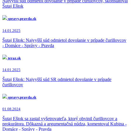
Najvyšší súd odmietol dovolanie v prípade čurillovcov, skonštatoval
Šutaj Eštok
spravy.pravda.sk
14.01.2025
Šutaj Eštok: Najvyšší súd odmietol dovolanie v prípade čurillovcov
- Domáce - Správy - Pravda
teraz.sk
14.01.2025
Šutaj Eštok: Najvyšší súd SR odmietol dovolanie v prípade
čurillovcov
spravy.pravda.sk
01.08.2024
Šutaj Eštok sa zastal vyšetrovateľa, ktorý obvinil čurillovcov a
prokurátora. Dôkazná a argumentačná núdza, komentoval Kubina -
Domáce - Správy - Pravda