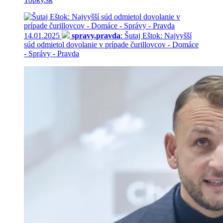
14.01.2025
spravy.pravda
: Šutaj Eštok: Najvyšší
súd odmietol dovolanie v prípade čurillovcov - Domáce
- Správy - Pravda