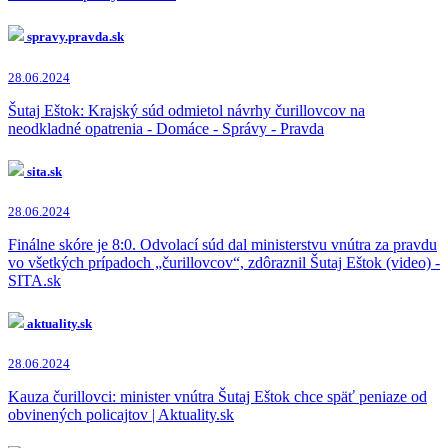
spravy.pravda.sk
28.06.2024
Šutaj Eštok: Krajský súd odmietol návrhy čurillovcov na
neodkladné opatrenia - Domáce - Správy - Pravda
sita.sk
28.06.2024
Finálne skóre je 8:0. Odvolací súd dal ministerstvu vnútra za pravdu
vo všetkých prípadoch „čurillovcov“, zdôraznil Šutaj Eštok (video) -
SITA.sk
aktuality.sk
28.06.2024
Kauza čurillovci: minister vnútra Šutaj Eštok chce späť peniaze od
obvinených policajtov | Aktuality.sk