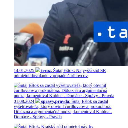
14.01.2025
teraz
: Šutaj Eštok: Najvyšší súd SR
odmietol dovolanie v prípade čurillovcov
01.08.2024
spravy.pravda
: Šutaj Eštok sa zastal
vyšetrovateľa, ktorý obvinil čurillovcov a prokurátora.
Dôkazná a argumentačná núdza, komentoval Kubina -
Domáce - Správy - Pravda