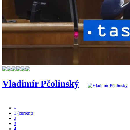
Vladimír Pčolinský
«
1
(current)
2
3
4