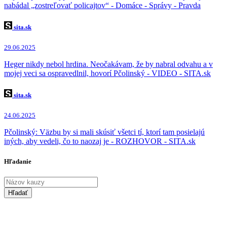
nabádal „zostreľovať policajtov“ - Domáce - Správy - Pravda
sita.sk
29.06.2025
Heger nikdy nebol hrdina. Neočakávam, že by nabral odvahu a v
mojej veci sa ospravedlnil, hovorí Pčolinský - VIDEO - SITA.sk
sita.sk
24.06.2025
Pčolinský: Väzbu by si mali skúsiť všetci tí, ktorí tam posielajú
iných, aby vedeli, čo to naozaj je - ROZHOVOR - SITA.sk
Hľadanie