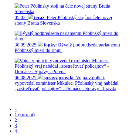
05.02.
teraz
: Peter Pčolinský stojí na čele novej
strany Bratia Slovenska
30.09.2025
topky
: Bývalý podpredseda parlamentu
Pčolinský mieri do ringu
06.08.2025
spravy.pravda
: Vojna v polícii:
vypovedal exminister Mikulec. Pčolinský vraj nabádal
„zostreľovať policajtov“ - Domáce - Správy - Pravda
«
1
(current)
2
3
4