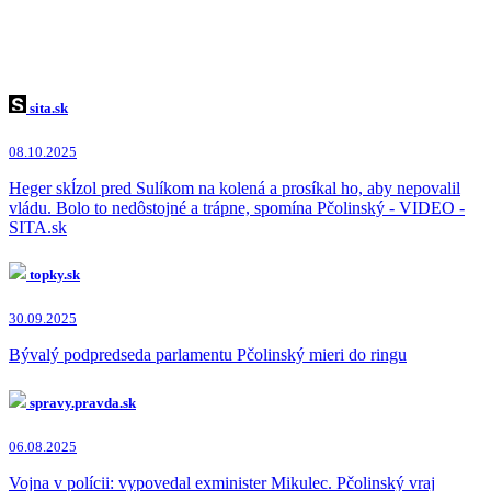
sita.sk
08.10.2025
Heger skĺzol pred Sulíkom na kolená a prosíkal ho, aby nepovalil
vládu. Bolo to nedôstojné a trápne, spomína Pčolinský - VIDEO -
SITA.sk
topky.sk
30.09.2025
Bývalý podpredseda parlamentu Pčolinský mieri do ringu
spravy.pravda.sk
06.08.2025
Vojna v polícii: vypovedal exminister Mikulec. Pčolinský vraj