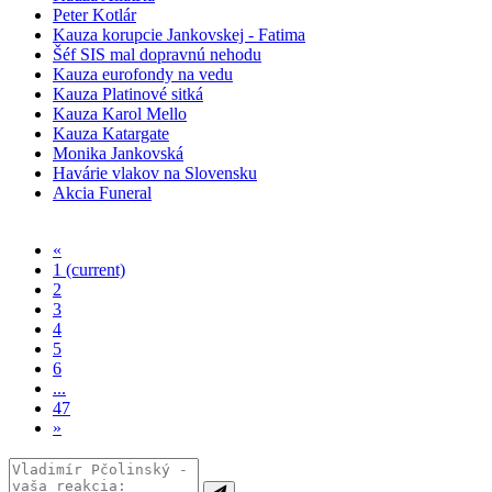
Peter Kotlár
Kauza korupcie Jankovskej - Fatima
Šéf SIS mal dopravnú nehodu
Kauza eurofondy na vedu
Kauza Platinové sitká
Kauza Karol Mello
Kauza Katargate
Monika Jankovská
Havárie vlakov na Slovensku
Akcia Funeral
«
1
(current)
2
3
4
5
6
...
47
»