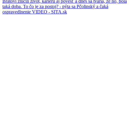
Bratovi zničili život, kariéru aj povesť a dnes sa tvária, že no, bola
taká doba. To čo je za postoj? - pýta sa Pčolinský a čaká
ospravedlnenie VIDEO - SITA.sk