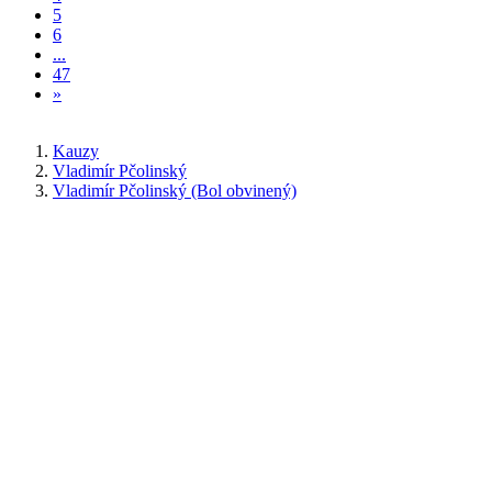
5
6
...
47
»
Kauzy
Vladimír Pčolinský
Vladimír Pčolinský (Bol obvinený)