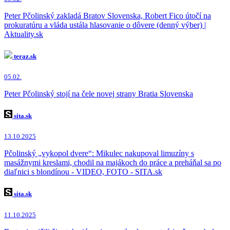
Peter Pčolinský zakladá Bratov Slovenska, Robert Fico útočí na
prokuratúru a vláda ustála hlasovanie o dôvere (denný výber) |
Aktuality.sk
teraz.sk
05.02.
Peter Pčolinský stojí na čele novej strany Bratia Slovenska
sita.sk
13.10.2025
Pčolinský „vykopol dvere“: Mikulec nakupoval limuzíny s
masážnymi kreslami, chodil na majákoch do práce a preháňal sa po
diaľnici s blondínou - VIDEO, FOTO - SITA.sk
sita.sk
11.10.2025