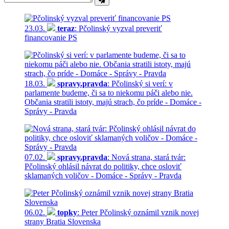
23.03.
teraz
: Pčolinský vyzval preveriť
financovanie PS
18.03.
spravy.pravda
: Pčolinský si verí: v
parlamente budeme, či sa to niekomu páči alebo nie.
Občania stratili istoty, majú strach, čo príde - Domáce -
Správy - Pravda
07.02.
spravy.pravda
: Nová strana, stará tvár:
Pčolinský ohlásil návrat do politiky, chce osloviť
sklamaných voličov - Domáce - Správy - Pravda
06.02.
topky
: Peter Pčolinský oznámil vznik novej
strany Bratia Slovenska