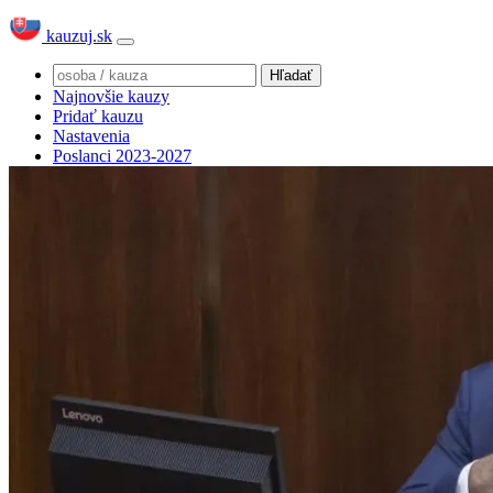
kauzuj.sk
Najnovšie kauzy
Pridať kauzu
Nastavenia
Poslanci 2023-2027