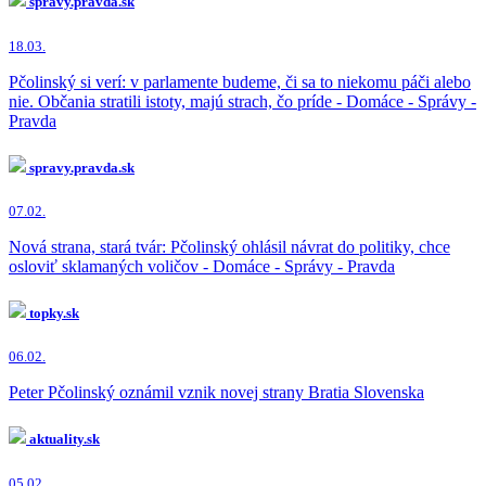
spravy.pravda.sk
18.03.
Pčolinský si verí: v parlamente budeme, či sa to niekomu páči alebo
nie. Občania stratili istoty, majú strach, čo príde - Domáce - Správy -
Pravda
spravy.pravda.sk
07.02.
Nová strana, stará tvár: Pčolinský ohlásil návrat do politiky, chce
osloviť sklamaných voličov - Domáce - Správy - Pravda
topky.sk
06.02.
Peter Pčolinský oznámil vznik novej strany Bratia Slovenska
aktuality.sk
05.02.