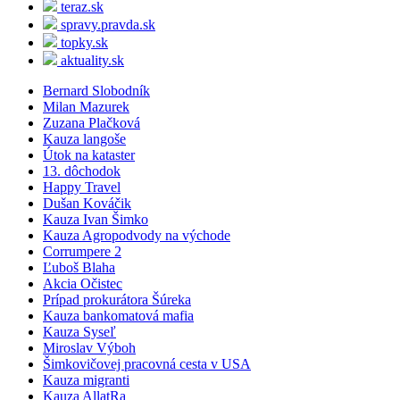
teraz.sk
spravy.pravda.sk
topky.sk
aktuality.sk
Bernard Slobodník
Milan Mazurek
Zuzana Plačková
Kauza langoše
Útok na kataster
13. dôchodok
Happy Travel
Dušan Kováčik
Kauza Ivan Šimko
Kauza Agropodvody na východe
Corrumpere 2
Ľuboš Blaha
Akcia Očistec
Prípad prokurátora Šúreka
Kauza bankomatová mafia
Kauza Syseľ
Miroslav Výboh
Šimkovičovej pracovná cesta v USA
Kauza migranti
Kauza AllatRa