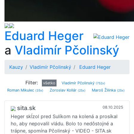
Eduard Heger
a
Vladimír Pčolinský
Kauzy
Vladimír Pčolinský
Eduard Heger
Filter:
všetko
Vladimír Pčolinský
(752x)
Roman Mikulec
Zoroslav Kollár
Maroš Žilinka
(35x)
(25x)
(25x)
Ľudovít Makó
Zuzana Čaputová
Robert Fico
(20x)
(17x)
(17x)
Eduard Heger
Michal Aláč
Jaroslav Haščák
(15x)
(14x)
(11x)
sita.sk
08.10.2025
Igor Matovič
Richard Sulík
Denisa Saková
(10x)
(5x)
(5x)
Heger skĺzol pred Sulíkom na kolená a prosíkal
Peter Košč
Dušan Kováčik
Norbert Bödör
(3x)
(3x)
(3x)
ho, aby nepovalil vládu. Bolo to nedôstojné a
Tibor Gašpar
Peter Kažimír
Veronika Remišová
(3x)
(2x)
(2x)
trápne, spomína Pčolinský - VIDEO - SITA.sk
Boris Kollár
Juraj Blanár
Robert Kaliňák
(1x)
(1x)
(1x)