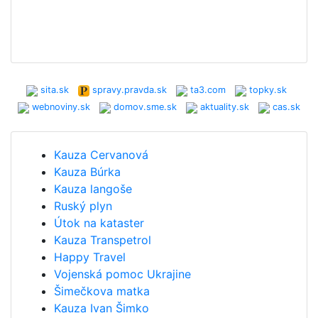
sita.sk
spravy.pravda.sk
ta3.com
topky.sk
webnoviny.sk
domov.sme.sk
aktuality.sk
cas.sk
Kauza Cervanová
Kauza Búrka
Kauza langoše
Ruský plyn
Útok na kataster
Kauza Transpetrol
Happy Travel
Vojenská pomoc Ukrajine
Šimečkova matka
Kauza Ivan Šimko