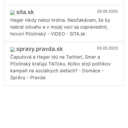
Marian Kotleba
(1x)
sita.sk
29.06.2025
Heger nikdy nebol hrdina. Neočakávam, že by
nabral odvahu a v mojej veci sa ospravedlnil,
hovorí Pčolinský - VIDEO - SITA.sk
spravy.pravda.sk
03.05.2023
Čaputová a Heger idú na Twitteri, Smer a
Pčolinský kraľujú TikToku. Koľko stojí politikov
kampaň na sociálnych sieťach? - Domáce -
Správy - Pravda