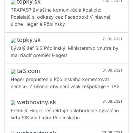
topky.sk
03.11.2021
TRAPAS? Zvláštna komunikácia koalície:
Posielajú si odkazy cez Facebook! V hlavnej
úlohe Heger a Pčolinský
topky.sk
21.09.2021
Bývalý šéf SIS Pčolinský: Ministerstvo vnútra by
mal riadiť premiér Heger!
ta3.com
31.08.2021
Heger prepustenie Pčolinského komentovať
nechce. Zrušenie obvinení však rešpektuje - TA3
webnoviny.sk
31.08.2021
Premiér Heger rešpektuje oslobodenie bývalého
šéfa SIS Vladimíra Pčolinského
13.06.2021