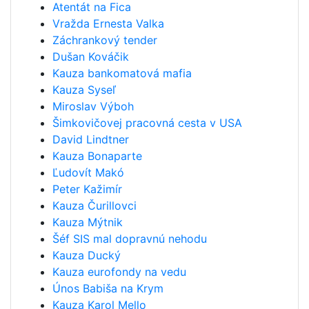
Atentát na Fica
Vražda Ernesta Valka
Záchrankový tender
Dušan Kováčik
Kauza bankomatová mafia
Kauza Syseľ
Miroslav Výboh
Šimkovičovej pracovná cesta v USA
David Lindtner
Kauza Bonaparte
Ľudovít Makó
Peter Kažimír
Kauza Čurillovci
Kauza Mýtnik
Šéf SIS mal dopravnú nehodu
Kauza Ducký
Kauza eurofondy na vedu
Únos Babiša na Krym
Kauza Karol Mello