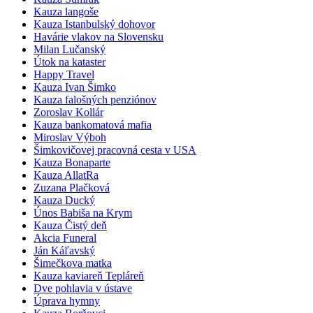
Kauza langoše
Kauza Istanbulský dohovor
Havárie vlakov na Slovensku
Milan Lučanský
Útok na kataster
Happy Travel
Kauza Ivan Šimko
Kauza falošných penziónov
Zoroslav Kollár
Kauza bankomatová mafia
Miroslav Výboh
Šimkovičovej pracovná cesta v USA
Kauza Bonaparte
Kauza AllatRa
Zuzana Plačková
Kauza Ducký
Únos Babiša na Krym
Kauza Čistý deň
Akcia Funeral
Ján Káľavský
Šimečkova matka
Kauza kaviareň Tepláreň
Dve pohlavia v ústave
Úprava hymny