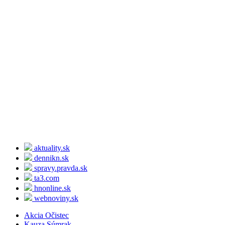
aktuality.sk
dennikn.sk
spravy.pravda.sk
ta3.com
hnonline.sk
webnoviny.sk
Akcia Očistec
Kauza Súmrak