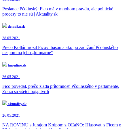
Poslanec Pčolinský: Fico má v mnohom pravdu, ale politické
procesy to nie sú | Aktuality.sk
dennikn.sk
28.05.2021
Prečo Kollár hrozil Ficovi basou a ako po zadržaní Pčolinského
nespomína jeho „lumpárne“
hnonline.sk
26.05.2021
Fico povedal, prečo žiada prítomnosť Pčolinského v parlamente.
Zrazu sa všetci boja, tvrdí
aktuality.sk
26.05.2021
NA ROVINU s Jurajom Krúpom z OĽaNO: Hlasovať s Ficom o