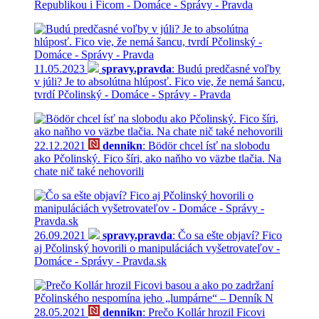
Republikou i Ficom - Domáce - Správy - Pravda
11.05.2023
spravy.pravda
: Budú predčasné voľby
v júli? Je to absolútna hlúposť. Fico vie, že nemá šancu,
tvrdí Pčolinský - Domáce - Správy - Pravda
22.12.2021
dennikn
: Bödör chcel ísť na slobodu
ako Pčolinský. Fico šíri, ako naňho vo väzbe tlačia. Na
chate nič také nehovorili
26.09.2021
spravy.pravda
: Čo sa ešte objaví? Fico
aj Pčolinský hovorili o manipuláciách vyšetrovateľov -
Domáce - Správy - Pravda.sk
28.05.2021
dennikn
: Prečo Kollár hrozil Ficovi