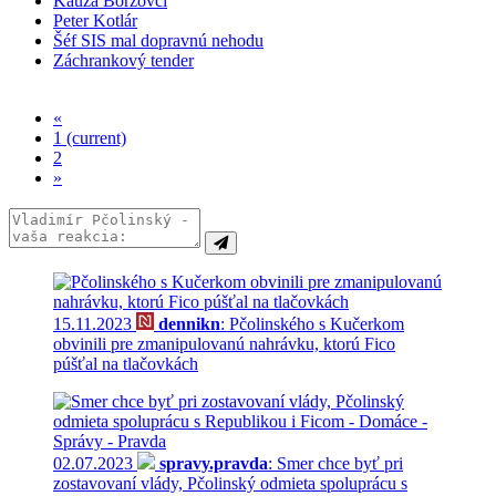
Kauza Boržovci
Peter Kotlár
Šéf SIS mal dopravnú nehodu
Záchrankový tender
«
1
(current)
2
»
15.11.2023
dennikn
: Pčolinského s Kučerkom
obvinili pre zmanipulovanú nahrávku, ktorú Fico
púšťal na tlačovkách
02.07.2023
spravy.pravda
: Smer chce byť pri
zostavovaní vlády, Pčolinský odmieta spoluprácu s