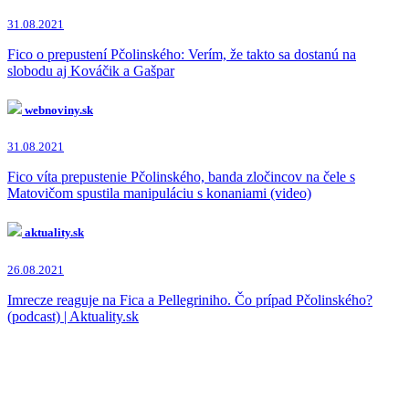
31.08.2021
Fico o prepustení Pčolinského: Verím, že takto sa dostanú na
slobodu aj Kováčik a Gašpar
webnoviny.sk
31.08.2021
Fico víta prepustenie Pčolinského, banda zločincov na čele s
Matovičom spustila manipuláciu s konaniami (video)
aktuality.sk
26.08.2021
Imrecze reaguje na Fica a Pellegriniho. Čo prípad Pčolinského?
(podcast) | Aktuality.sk