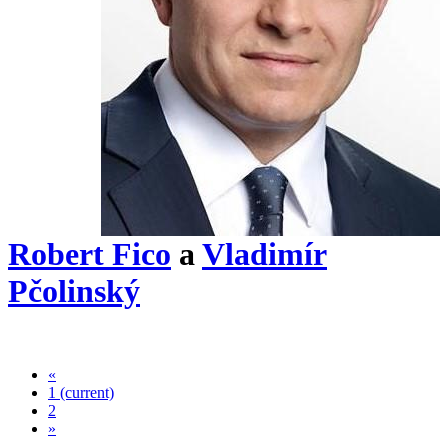
Robert Fico
a
Vladimír
Pčolinský
«
1
(current)
2
»