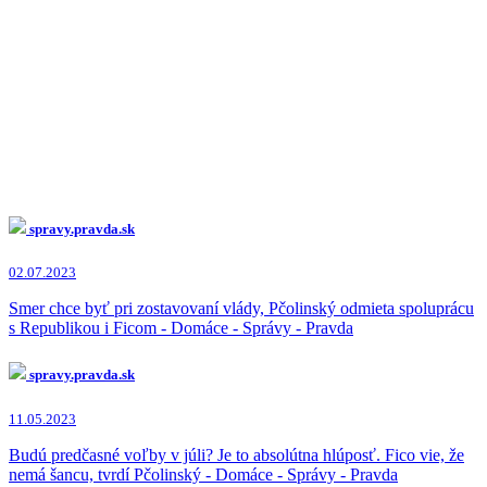
spravy.pravda.sk
02.07.2023
Smer chce byť pri zostavovaní vlády, Pčolinský odmieta spoluprácu
s Republikou i Ficom - Domáce - Správy - Pravda
spravy.pravda.sk
11.05.2023
Budú predčasné voľby v júli? Je to absolútna hlúposť. Fico vie, že
nemá šancu, tvrdí Pčolinský - Domáce - Správy - Pravda