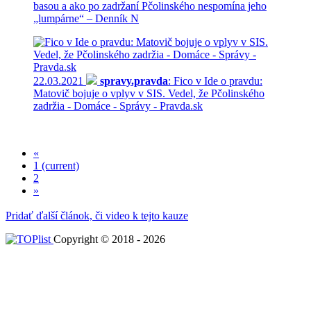
basou a ako po zadržaní Pčolinského nespomína jeho
„lumpárne“ – Denník N
22.03.2021
spravy.pravda
: Fico v Ide o pravdu:
Matovič bojuje o vplyv v SIS. Vedel, že Pčolinského
zadržia - Domáce - Správy - Pravda.sk
«
1
(current)
2
»
Pridať ďalší článok, či video k tejto kauze
Copyright © 2018 - 2026