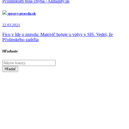
Pčolinskom bola chyba | Aktuality.sk
spravy.pravda.sk
22.03.2021
Fico v Ide o pravdu: Matovič bojuje o vplyv v SIS. Vedel, že
Pčolinského zadržia
Hľadanie