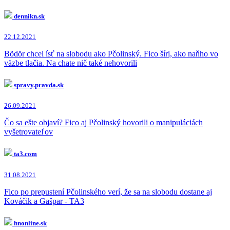
dennikn.sk
22.12.2021
Bödör chcel ísť na slobodu ako Pčolinský. Fico šíri, ako naňho vo
väzbe tlačia. Na chate nič také nehovorili
spravy.pravda.sk
26.09.2021
Čo sa ešte objaví? Fico aj Pčolinský hovorili o manipuláciách
vyšetrovateľov
ta3.com
31.08.2021
Fico po prepustení Pčolinského verí, že sa na slobodu dostane aj
Kováčik a Gašpar - TA3
hnonline.sk