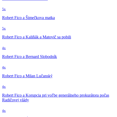
5x
Robert Fico a Šimečkova matka
5x
Robert Fico a Kaliňák a Matovič sa pobili
4x
Robert Fico a Bernard Slobodník
4x
Robert Fico a Milan Lučanský
4x
Robert Fico a Korupcia pri voľbe generálneho prokurátora počas
Radičovej vlády
4x