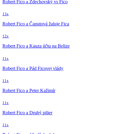
Robert Fico a Zdechovský vs Fico
13x
Robert Fico a Čaputová žaluje Fica
12x
Robert Fico a Kauza účtu na Belize
11x
Robert Fico a Pád Ficovej vlády
11x
Robert Fico a Peter Kažimír
11x
Robert Fico a Druhý pilier
11x