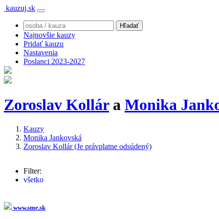
kauzuj.sk
Najnovšie kauzy
Pridať kauzu
Nastavenia
Poslanci 2023-2027
Zoroslav Kollár
a
Monika Jank
Kauzy
Monika Jankovská
Zoroslav Kollár (Je právplatne odsúdený)
Filter:
všetko
Monika Jankovská
(960x)
Robert Fico
(29x)
Peter Pellegrini
(27x)
www.sme.sk
Marián Kočner
(23x)