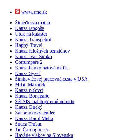
Miriam Repáková
(1x)
Andrej Kiska
(1x)
www.sme.sk
Bernard Slobodník
(1x)
Antonino Vadala
(1x)
Šimečkova matka
Denisa Saková
(1x)
Kauza langoše
Zoroslav Kollár
(1x)
Útok na kataster
Jozef Brhel
(1x)
Kauza Transpetrol
Maroš Žilinka
(1x)
Happy Travel
Vladimír Pčolinský
(1x)
Kauza falošných penziónov
Erik Tomáš
(1x)
Kauza Ivan Šimko
Corrumpere 2
Kauza bankomatová mafia
Kauza Syseľ
Šimkovičovej pracovná cesta v USA
Milan Mazurek
Kauza piťovci
Kauza Bonaparte
Šéf SIS mal dopravnú nehodu
Kauza Ducký
Záchrankový tender
Kauza Karol Mello
Sudca Truban
Ján Čarnogurský
Havárie vlakov na Slovensku