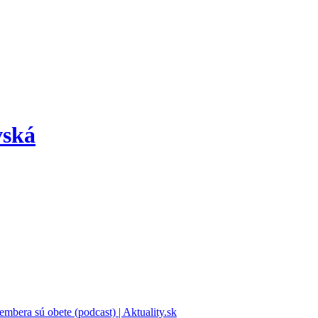
vská
bera sú obete (podcast) | Aktuality.sk