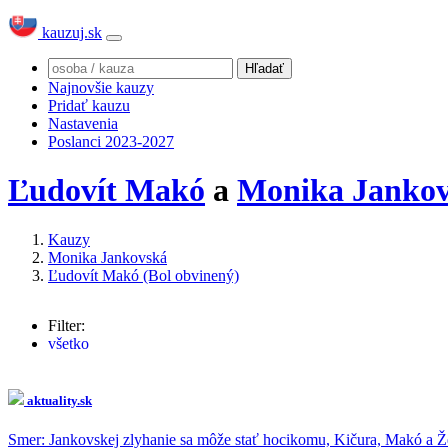
kauzuj.sk
Najnovšie kauzy
Pridať kauzu
Nastavenia
Poslanci 2023-2027
Ľudovít Makó
a
Monika Janko
Kauzy
Monika Jankovská
Ľudovít Makó (Bol obvinený)
Filter:
všetko
Monika Jankovská
(960x)
Robert Fico
(29x)
Peter Pellegrini
(27x)
aktuality.sk
Marián Kočner
(23x)
Igor Matovič
(21x)
Smer: Jankovskej zlyhanie sa môže stať hocikomu, Kičura, Makó a Žem