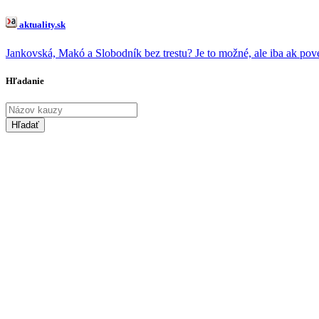
Ondrej Janíček
(13x)
Norbert Bödör
(13x)
aktuality.sk
Štefan Harabin
(11x)
Ľubomír Galko
(10x)
Jankovská, Makó a Slobodník bez trestu? Je to možné, ale iba ak pove
Veronika Remišová
(10x)
Peter Žiga
(7x)
Zuzana Čaputová
(7x)
Hľadanie
Peter Kažimír
(6x)
Jaromír Čižnár
(5x)
Richard Sulík
(5x)
Dobroslav Trnka
(5x)
Béla Bugár
(4x)
Andrej Danko
(4x)
Dušan Kováčik
(3x)
Tibor Gašpar
(3x)
Lucia Žitňanská
(2x)
Milan Mazurek
(2x)
Martin Glváč
(2x)
Ľudovít Makó
(2x)
Jaroslav Haščák
(2x)
Richard Molnár
(2x)
Robert Kaliňák
(2x)
David Lindtner
(2x)
Milan Lučanský
(1x)
Miriam Repáková
(1x)