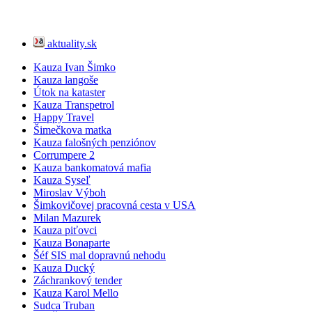
Andrej Kiska
(1x)
Bernard Slobodník
(1x)
Antonino Vadala
(1x)
Denisa Saková
(1x)
aktuality.sk
Zoroslav Kollár
(1x)
Jozef Brhel
Kauza Ivan Šimko
(1x)
Maroš Žilinka
Kauza langoše
(1x)
Vladimír Pčolinský
Útok na kataster
(1x)
Erik Tomáš
Kauza Transpetrol
(1x)
Happy Travel
Šimečkova matka
Kauza falošných penziónov
Corrumpere 2
Kauza bankomatová mafia
Kauza Syseľ
Miroslav Výboh
Šimkovičovej pracovná cesta v USA
Milan Mazurek
Kauza piťovci
Kauza Bonaparte
Šéf SIS mal dopravnú nehodu
Kauza Ducký
Záchrankový tender
Kauza Karol Mello
Sudca Truban