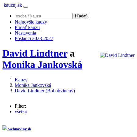
kauzuj.sk
Najnovšie kauzy
Pridať kauzu
Nastavenia
Poslanci 2023-2027
David Lindtner
a
Monika Jankovská
Kauzy
Monika Jankovská
David Lindtner (Bol obvinený)
Filter:
všetko
Monika Jankovská
(960x)
Robert Fico
(29x)
Peter Pellegrini
(27x)
webnoviny.sk
Marián Kočner
(23x)