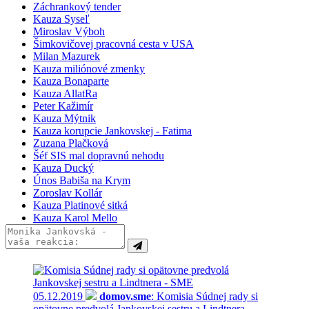
Záchrankový tender
Kauza Syseľ
Miroslav Výboh
Šimkovičovej pracovná cesta v USA
Milan Mazurek
Kauza miliónové zmenky
Kauza Bonaparte
Kauza AllatRa
Peter Kažimír
Kauza Mýtnik
Kauza korupcie Jankovskej - Fatima
Zuzana Plačková
Šéf SIS mal dopravnú nehodu
Kauza Ducký
Únos Babiša na Krym
Zoroslav Kollár
Kauza Platinové sitká
Kauza Karol Mello
05.12.2019
domov.sme
: Komisia Súdnej rady si
opätovne predvolá Jankovskej sestru a Lindtnera -