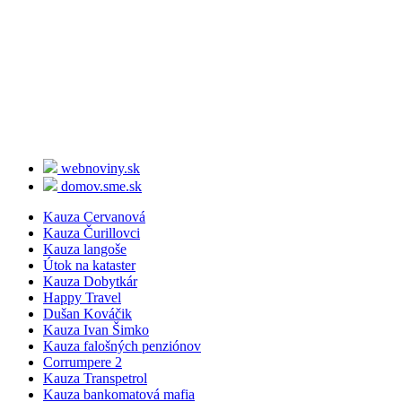
Miriam Repáková
(1x)
Andrej Kiska
(1x)
Bernard Slobodník
(1x)
Antonino Vadala
(1x)
Denisa Saková
(1x)
Zoroslav Kollár
(1x)
Jozef Brhel
(1x)
Maroš Žilinka
(1x)
Vladimír Pčolinský
(1x)
Erik Tomáš
(1x)
webnoviny.sk
domov.sme.sk
Kauza Cervanová
Kauza Čurillovci
Kauza langoše
Útok na kataster
Kauza Dobytkár
Happy Travel
Dušan Kováčik
Kauza Ivan Šimko
Kauza falošných penziónov
Corrumpere 2
Kauza Transpetrol
Kauza bankomatová mafia