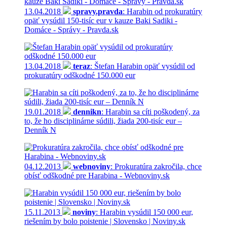
13.04.2018
spravy.pravda
: Harabin od prokuratúry
opäť vysúdil 150-tisíc eur v kauze Baki Sadiki -
Domáce - Správy - Pravda.sk
13.04.2018
teraz
: Štefan Harabin opäť vysúdil od
prokuratúry odškodné 150.000 eur
19.01.2018
dennikn
: Harabin sa cíti poškodený, za
to, že ho disciplinárne súdili, žiada 200-tisíc eur –
Denník N
04.12.2013
webnoviny
: Prokuratúra zakročila, chce
obísť odškodné pre Harabina - Webnoviny.sk
15.11.2013
noviny
: Harabin vysúdil 150 000 eur,
riešením by bolo poistenie | Slovensko | Noviny.sk