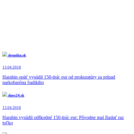
dennikn.sk
13.04.2018
Harabin opäť vysúdil 150-tisíc eur od prokuratúry za prípad
narkobaróna Sadikiho
dnes24.sk
13.04.2018
Harabin vysúdil odškodné 150-tisíc eur: Pôvodne mal žiadať raz
toľko