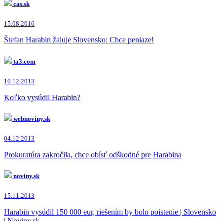
cas.sk
15.08.2016
Štefan Harabin žaluje Slovensko: Chce peniaze!
ta3.com
10.12.2013
Koľko vysúdil Harabin?
webnoviny.sk
04.12.2013
Prokuratúra zakročila, chce obísť odškodné pre Harabina
noviny.sk
15.11.2013
Harabin vysúdil 150 000 eur, riešením by bolo poistenie | Slovensko
| Noviny.sk