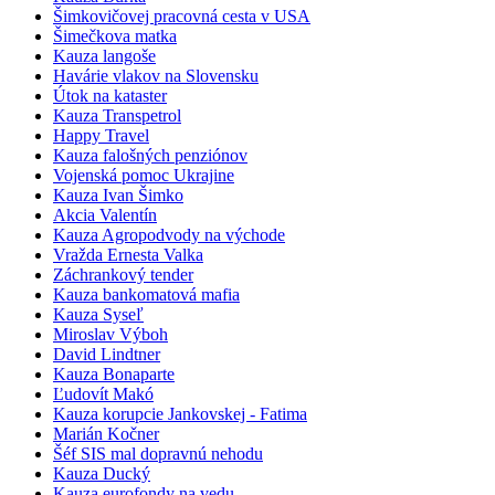
Šimkovičovej pracovná cesta v USA
Šimečkova matka
Kauza langoše
Havárie vlakov na Slovensku
Útok na kataster
Kauza Transpetrol
Happy Travel
Kauza falošných penziónov
Vojenská pomoc Ukrajine
Kauza Ivan Šimko
Akcia Valentín
Kauza Agropodvody na východe
Vražda Ernesta Valka
Záchrankový tender
Kauza bankomatová mafia
Kauza Syseľ
Miroslav Výboh
David Lindtner
Kauza Bonaparte
Ľudovít Makó
Kauza korupcie Jankovskej - Fatima
Marián Kočner
Šéf SIS mal dopravnú nehodu
Kauza Ducký
Kauza eurofondy na vedu