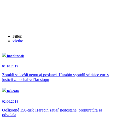
Filter:
všetko
Štefan Harabin
(23x)
hnonline.sk
01.10.2019
Zomkli sa kvôli nemu aj poslanci. Harabin vysúdil státisíce eur, v
justícii zanechal veľkú stopu
ta3.com
02.06.2018
Odškodné 150-tisíc Harabin zatiaľ nedostane, prokuratúra sa
odvolala