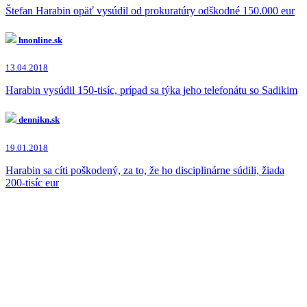
Štefan Harabin opäť vysúdil od prokuratúry odškodné 150.000 eur
hnonline.sk
13.04.2018
Harabin vysúdil 150-tisíc, prípad sa týka jeho telefonátu so Sadikim
dennikn.sk
19.01.2018
Harabin sa cíti poškodený, za to, že ho disciplinárne súdili, žiada
200-tisíc eur