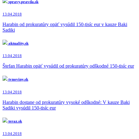
spravy.pravda.sk
13.04.2018
Harabin od prokuratúry opäť vysúdil 150-tisíc eur v kauze Baki
Sadiki
aktuality.sk
13.04.2018
Štefan Harabin opäť vysúdil od prokuratúry odškodné 150-tisíc eur
tvnoviny.sk
13.04.2018
Harabin dostane od prokuratúry vysoké odškodné: V kauze Baki
Sadiki vysúdil 150-tisíc eur
teraz.sk
13.04.2018