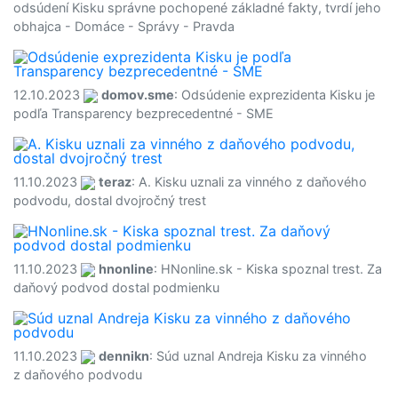
odsúdení Kisku správne pochopené základné fakty, tvrdí jeho
obhajca - Domáce - Správy - Pravda
12.10.2023
domov.sme
: Odsúdenie exprezidenta Kisku je
podľa Transparency bezprecedentné - SME
11.10.2023
teraz
: A. Kisku uznali za vinného z daňového
podvodu, dostal dvojročný trest
11.10.2023
hnonline
: HNonline.sk - Kiska spoznal trest. Za
daňový podvod dostal podmienku
11.10.2023
dennikn
: Súd uznal Andreja Kisku za vinného
z daňového podvodu