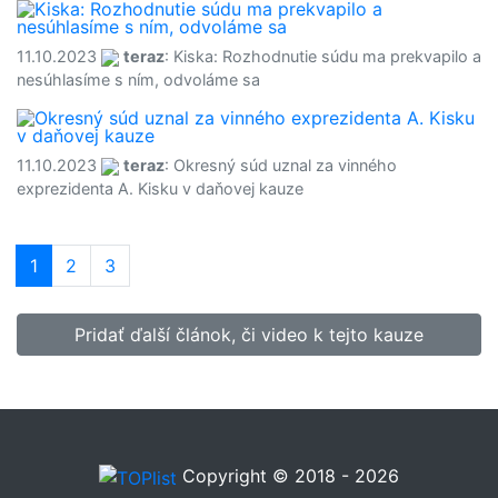
11.10.2023
teraz
: Kiska: Rozhodnutie súdu ma prekvapilo a
nesúhlasíme s ním, odvoláme sa
11.10.2023
teraz
: Okresný súd uznal za vinného
exprezidenta A. Kisku v daňovej kauze
1
(current)
2
3
Pridať ďalší článok, či video k tejto kauze
Copyright © 2018 - 2026