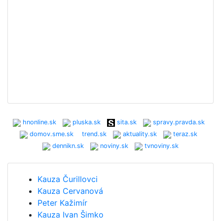
hnonline.sk
pluska.sk
sita.sk
spravy.pravda.sk
domov.sme.sk
trend.sk
aktuality.sk
teraz.sk
dennikn.sk
noviny.sk
tvnoviny.sk
Kauza Čurillovci
Kauza Cervanová
Peter Kažimír
Kauza Ivan Šimko