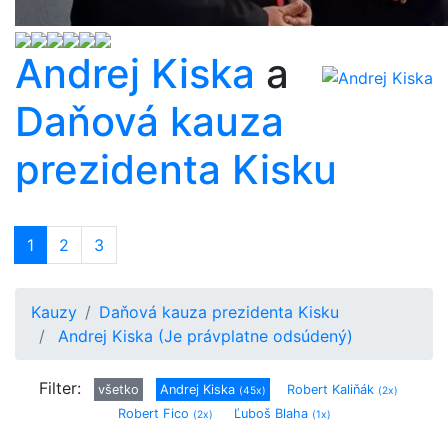
Andrej Kiska
a
Daňová kauza
prezidenta Kisku
1
(current)
2
3
Kauzy
Daňová kauza prezidenta Kisku
Andrej Kiska (Je právplatne odsúdený)
Filter:
všetko
Andrej Kiska
Robert Kaliňák
(45x)
(2x)
Robert Fico
Ľuboš Blaha
(2x)
(1x)