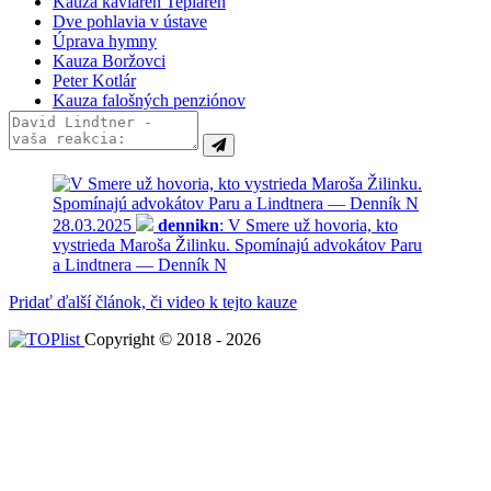
Kauza kaviareň Tepláreň
Dve pohlavia v ústave
Úprava hymny
Kauza Boržovci
Peter Kotlár
Kauza falošných penziónov
28.03.2025
dennikn
: V Smere už hovoria, kto
vystrieda Maroša Žilinku. Spomínajú advokátov Paru
a Lindtnera — Denník N
Pridať ďalší článok, či video k tejto kauze
Copyright © 2018 - 2026