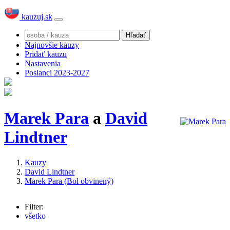
kauzuj.sk
Najnovšie kauzy
Pridať kauzu
Nastavenia
Poslanci 2023-2027
Marek Para
a
David
Lindtner
Kauzy
David Lindtner
Marek Para (Bol obvinený)
Filter:
všetko
David Lindtner
(64x)