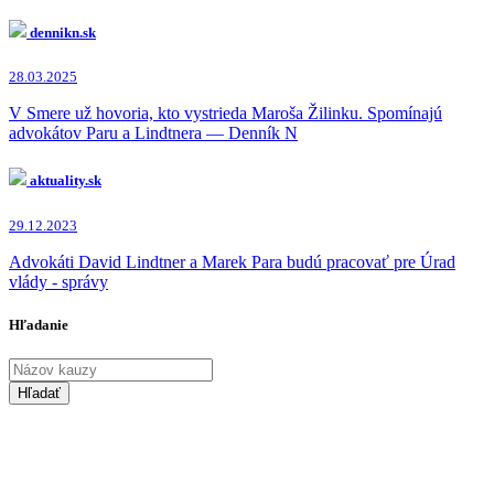
Robert Kaliňák
(8x)
Robert Fico
(5x)
dennikn.sk
Tibor Gašpar
(2x)
Maroš Žilinka
(2x)
28.03.2025
Marek Para
(2x)
Norbert Bödör
(1x)
V Smere už hovoria, kto vystrieda Maroša Žilinku. Spomínajú
Šutaj Eštok
(1x)
advokátov Paru a Lindtnera — Denník N
aktuality.sk
29.12.2023
Advokáti David Lindtner a Marek Para budú pracovať pre Úrad
vlády - správy
Hľadanie