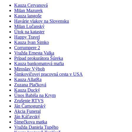
Kauza Cervanová
Milan Mazurek
Kauza langoše
Havárie vlakov na Slovensku
Milan Lučanský
Útok na kataster
Happy Travel
Kauza Ivan Šimko
Corrumpere 2
Vražda Ernesta Valka
Prípad prokurátora Šúreka
Kauza bankomatová mafia
Miroslav Výboh
Šimkovičovej pracovná cesta v USA
Kauza AllatRa
Zuzana Plačková
Kauza Ducký
Únos Babiša na Krym
Zrušenie RTVS
Ján Čarnogurský
Akcia Funeral
Ján Káľavský
Šimečkova matka
Vražda Daniela Tupého