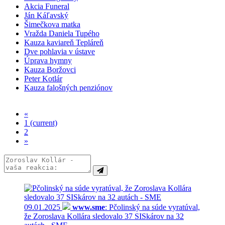
Akcia Funeral
Ján Káľavský
Šimečkova matka
Vražda Daniela Tupého
Kauza kaviareň Tepláreň
Dve pohlavia v ústave
Úprava hymny
Kauza Boržovci
Peter Kotlár
Kauza falošných penziónov
«
1
(current)
2
»
09.01.2025
www.sme
: Pčolinský na súde vyratúval,
že Zoroslava Kollára sledovalo 37 SISkárov na 32