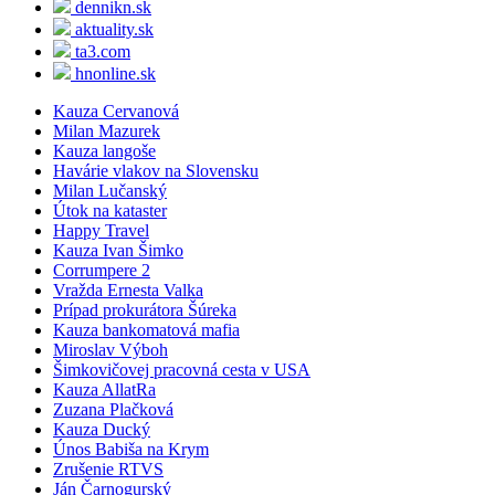
dennikn.sk
aktuality.sk
ta3.com
hnonline.sk
Kauza Cervanová
Milan Mazurek
Kauza langoše
Havárie vlakov na Slovensku
Milan Lučanský
Útok na kataster
Happy Travel
Kauza Ivan Šimko
Corrumpere 2
Vražda Ernesta Valka
Prípad prokurátora Šúreka
Kauza bankomatová mafia
Miroslav Výboh
Šimkovičovej pracovná cesta v USA
Kauza AllatRa
Zuzana Plačková
Kauza Ducký
Únos Babiša na Krym
Zrušenie RTVS
Ján Čarnogurský