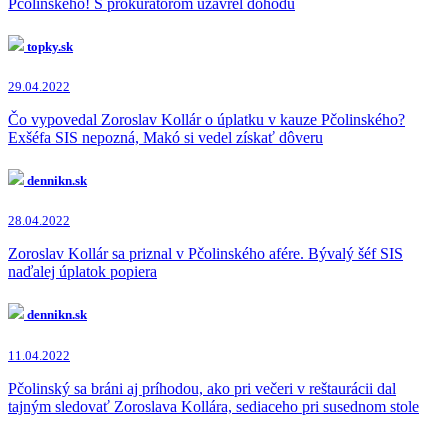
Pčolinského! S prokurátorom uzavrel dohodu
topky.sk
29.04.2022
Čo vypovedal Zoroslav Kollár o úplatku v kauze Pčolinského?
Exšéfa SIS nepozná, Makó si vedel získať dôveru
dennikn.sk
28.04.2022
Zoroslav Kollár sa priznal v Pčolinského afére. Bývalý šéf SIS
naďalej úplatok popiera
dennikn.sk
11.04.2022
Pčolinský sa bráni aj príhodou, ako pri večeri v reštaurácii dal
tajným sledovať Zoroslava Kollára, sediaceho pri susednom stole