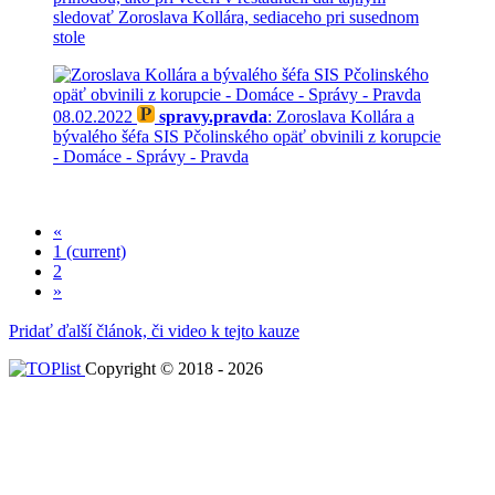
sledovať Zoroslava Kollára, sediaceho pri susednom
stole
08.02.2022
spravy.pravda
: Zoroslava Kollára a
bývalého šéfa SIS Pčolinského opäť obvinili z korupcie
- Domáce - Správy - Pravda
«
1
(current)
2
»
Pridať ďalší článok, či video k tejto kauze
Copyright © 2018 - 2026