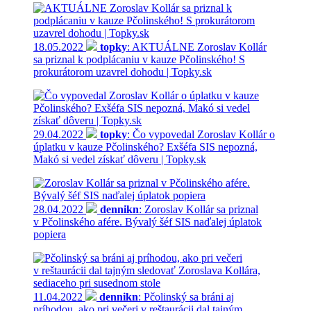
18.05.2022
topky
: AKTUÁLNE Zoroslav Kollár
sa priznal k podplácaniu v kauze Pčolinského! S
prokurátorom uzavrel dohodu | Topky.sk
29.04.2022
topky
: Čo vypovedal Zoroslav Kollár o
úplatku v kauze Pčolinského? Exšéfa SIS nepozná,
Makó si vedel získať dôveru | Topky.sk
28.04.2022
dennikn
: Zoroslav Kollár sa priznal
v Pčolinského afére. Bývalý šéf SIS naďalej úplatok
popiera
11.04.2022
dennikn
: Pčolinský sa bráni aj
príhodou, ako pri večeri v reštaurácii dal tajným