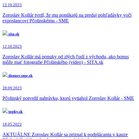
12.10.2023
Zoroslav Kollár tvrdí, že mu ponúkajú na predaj pohľadávky voči
exposlancovi Pčolinskému - SME
sita.sk
12.10.2023
Zoroslav Kollár má ponuky od zlých ľudí z východu, ako bonus
môže mať fotografie Pčolinského (video) - SITA.sk
domov.sme.sk
28.09.2023
Pčolinský potvrdil nahrávku, ktorú vytiahol Zoroslav Kollár - SME
topky.sk
18.05.2022
AKTUÁLNE Zoroslav Kollár sa priznal k podplácaniu v kauze