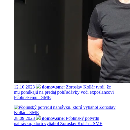
12.10.2023
domov.sme
: Zoroslav Kollár tvrdí, že
mu ponúkajú na predaj pohľadávky voči exposlancovi
Pčolinskému - SME
28.09.2023
domov.sme
: Pčolinský potvrdil
nahrávku, ktorú vytiahol Zoroslav Kollár - SME