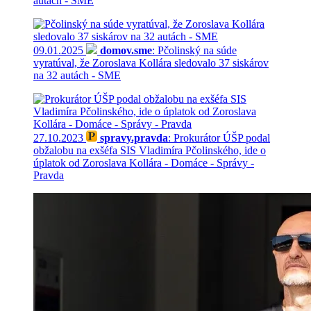
autách - SME
09.01.2025
domov.sme
: Pčolinský na súde
vyratúval, že Zoroslava Kollára sledovalo 37 siskárov
na 32 autách - SME
27.10.2023
spravy.pravda
: Prokurátor ÚŠP podal
obžalobu na exšéfa SIS Vladimíra Pčolinského, ide o
úplatok od Zoroslava Kollára - Domáce - Správy -
Pravda