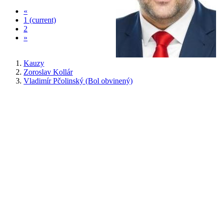
«
1
(current)
2
»
Kauzy
Zoroslav Kollár
Vladimír Pčolinský (Bol obvinený)