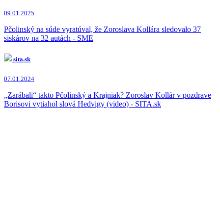
Norbert Bödör
(1x)
09.01.2025
Jaroslav Naď
(1x)
Marian Kotleba
(1x)
Pčolinský na súde vyratúval, že Zoroslava Kollára sledovalo 37
Robert Fico
(1x)
siskárov na 32 autách - SME
Milan Majerský
(1x)
sita.sk
07.01.2024
„Zarábali“ takto Pčolinský a Krajniak? Zoroslav Kollár v pozdrave
Borisovi vytiahol slová Hedvigy (video) - SITA.sk