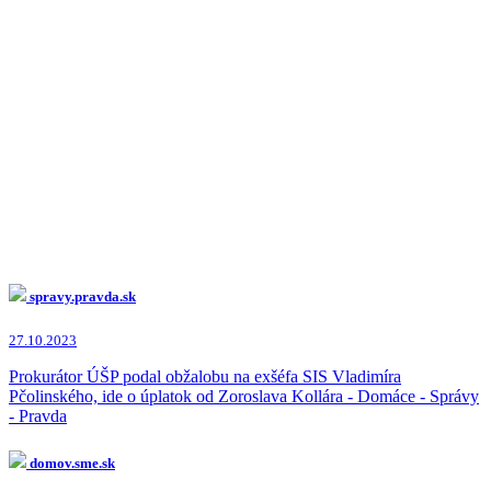
spravy.pravda.sk
27.10.2023
Prokurátor ÚŠP podal obžalobu na exšéfa SIS Vladimíra
Pčolinského, ide o úplatok od Zoroslava Kollára - Domáce - Správy
- Pravda
domov.sme.sk