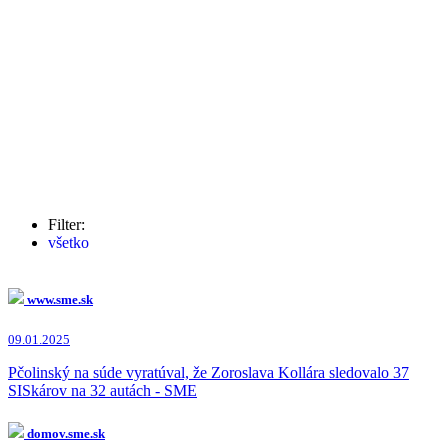
Filter:
všetko
Zoroslav Kollár
(137x)
Boris Kollár
(19x)
Vladimír Pčolinský
(18x)
www.sme.sk
Igor Matovič
(8x)
Richard Sulík
(4x)
09.01.2025
Tomáš Rajecký
(1x)
Matúš Vallo
(1x)
Pčolinský na súde vyratúval, že Zoroslava Kollára sledovalo 37
David Lindtner
(1x)
SISkárov na 32 autách - SME
Ľuboš Blaha
(1x)
Ľudovít Makó
(1x)
domov.sme.sk
Tibor Gašpar
(1x)