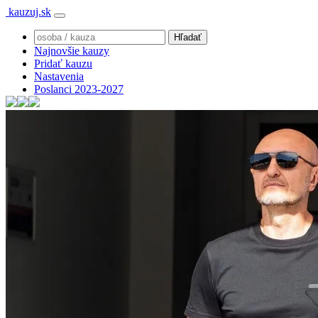
kauzuj.sk
Najnovšie kauzy
Pridať kauzu
Nastavenia
Poslanci 2023-2027