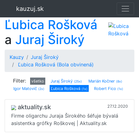
kauzuj.sk
Ľubica Rošková
a
Juraj Široký
Kauzy
Juraj Široký
Ľubica Rošková (Bola obvinená)
Filter:
všetko
Juraj Široký
Marián Kočner
(25x)
(8x)
Igor Matovič
Ľubica Rošková
Robert Fico
(2x)
(1x)
(1x)
Andrej Kiska
Alojz Hlina
(1x)
(1x)
aktuality.sk
27.12.2020
Firme oligarchu Juraja Širokého šéfuje bývalá
asistentka grófky Roškovej | Aktuality.sk