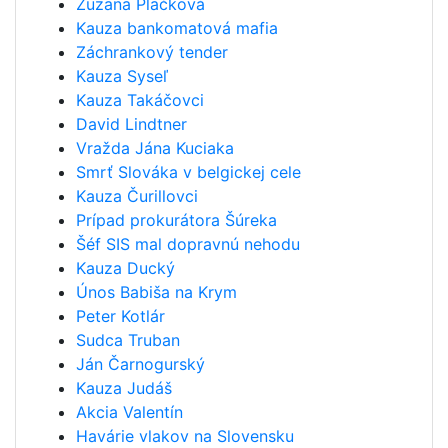
Zuzana Plačková
Kauza bankomatová mafia
Záchrankový tender
Kauza Syseľ
Kauza Takáčovci
David Lindtner
Vražda Jána Kuciaka
Smrť Slováka v belgickej cele
Kauza Čurillovci
Prípad prokurátora Šúreka
Šéf SIS mal dopravnú nehodu
Kauza Ducký
Únos Babiša na Krym
Peter Kotlár
Sudca Truban
Ján Čarnogurský
Kauza Judáš
Akcia Valentín
Havárie vlakov na Slovensku