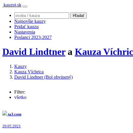
kauzuj.sk
Najnovšie kauzy
Pridať kauzu
Nastavenia
Poslanci 2023-2027
David Lindtner
a
Kauza Víchri
Kauzy
Kauza Víchrica
David Lindtner (Bol obvinený)
Filter:
všetko
Zoroslav Kollár
(12x)
Jarmila Urbancová
(11x)
Maroš Žilinka
(6x)
ta3.com
Otília Doláková
(6x)
David Lindtner
(3x)
20.05.2021
Marián Kočner
(2x)