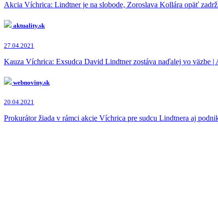
Richard Molnár
(1x)
Akcia Víchrica: Lindtner je na slobode, Zoroslava Kollára opäť zadrž
aktuality.sk
27.04.2021
Kauza Víchrica: Exsudca David Lindtner zostáva naďalej vo väzbe | A
webnoviny.sk
20.04.2021
Prokurátor žiada v rámci akcie Víchrica pre sudcu Lindtnera aj podni