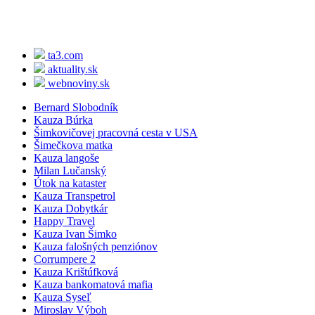
ta3.com
aktuality.sk
webnoviny.sk
Bernard Slobodník
Kauza Búrka
Šimkovičovej pracovná cesta v USA
Šimečkova matka
Kauza langoše
Milan Lučanský
Útok na kataster
Kauza Transpetrol
Kauza Dobytkár
Happy Travel
Kauza Ivan Šimko
Kauza falošných penziónov
Corrumpere 2
Kauza Krištúfková
Kauza bankomatová mafia
Kauza Syseľ
Miroslav Výboh