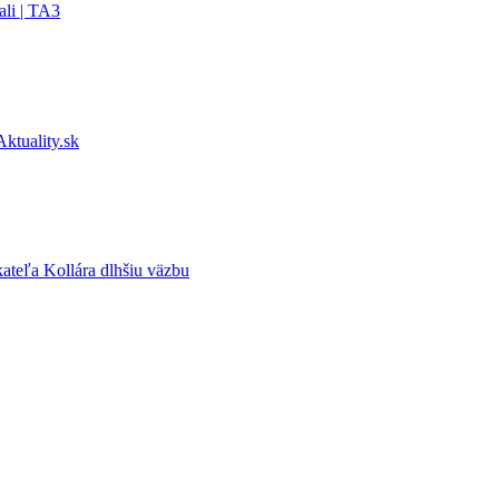
ali | TA3
ktuality.sk
kateľa Kollára dlhšiu väzbu