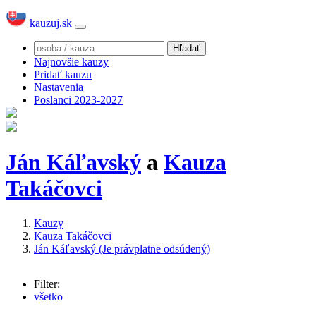
kauzuj.sk
Najnovšie kauzy
Pridať kauzu
Nastavenia
Poslanci 2023-2027
Ján Káľavský
a
Kauza
Takáčovci
Kauzy
Kauza Takáčovci
Ján Káľavský (Je právplatne odsúdený)
Filter:
všetko
Dušan Kováčik
(15x)