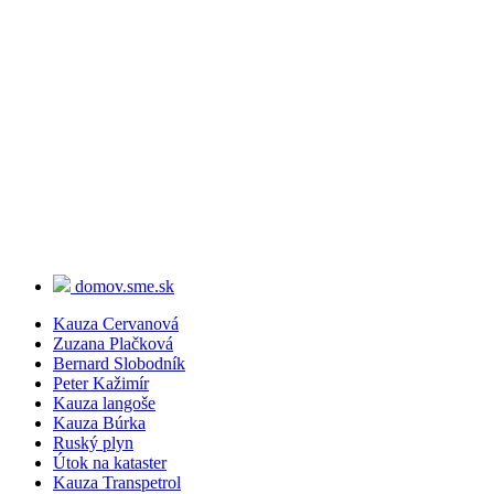
domov.sme.sk
Kauza Cervanová
Zuzana Plačková
Bernard Slobodník
Peter Kažimír
Kauza langoše
Kauza Búrka
Ruský plyn
Útok na kataster
Kauza Transpetrol