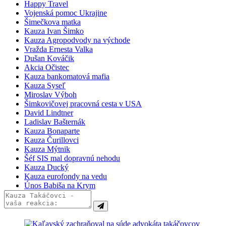
Happy Travel
Vojenská pomoc Ukrajine
Šimečkova matka
Kauza Ivan Šimko
Kauza Agropodvody na východe
Vražda Ernesta Valka
Dušan Kováčik
Akcia Očistec
Kauza bankomatová mafia
Kauza Syseľ
Miroslav Výboh
Šimkovičovej pracovná cesta v USA
David Lindtner
Ladislav Bašternák
Kauza Bonaparte
Kauza Čurillovci
Kauza Mýtnik
Šéf SIS mal dopravnú nehodu
Kauza Ducký
Kauza eurofondy na vedu
Únos Babiša na Krym