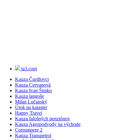
ta3.com
Kauza Čurillovci
Kauza Cervanová
Kauza Ivan Šimko
Kauza langoše
Milan Lučanský
Útok na kataster
Happy Travel
Kauza falošných penziónov
Kauza Agropodvody na východe
Corrumpere 2
Kauza Transpetrol