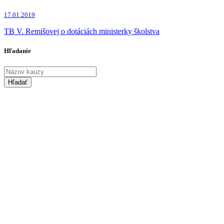
Veronika Remišová
(1x)
17.01.2019
TB V. Remišovej o dotáciách ministerky školstva
Hľadanie