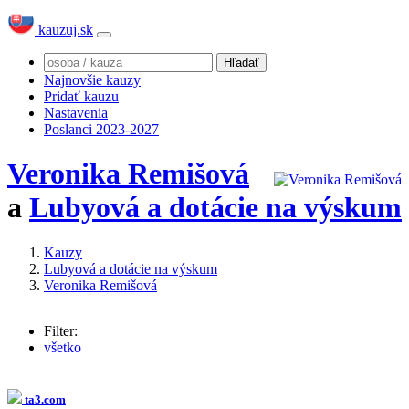
kauzuj.sk
Najnovšie kauzy
Pridať kauzu
Nastavenia
Poslanci 2023-2027
Veronika Remišová
a
Lubyová a dotácie na výskum
Kauzy
Lubyová a dotácie na výskum
Veronika Remišová
Filter:
všetko
Martina Lubyová
(19x)
Andrej Danko
(3x)
Peter Plavčan
(2x)
ta3.com