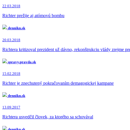
22.03.2018
Richter prežije aj atómovú bombu
dennikn.sk
20.03.2018
Richtera kritizoval prezident už dávno, rekonštrukciu vlády zrejme pre
spravy.pravda.sk
15.02.2018
Richter je znechutený pokračovaním demagogickej kampane
dennikn.sk
13.09.2017
Richtera usvedčil človek, za ktorého sa schovával
dennikn.sk