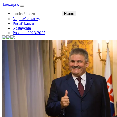
kauzuj.sk
Najnovšie kauzy
Pridať kauzu
Nastavenia
Poslanci 2023-2027