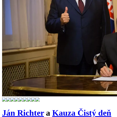
Ján Richter
a
Kauza Čistý deň