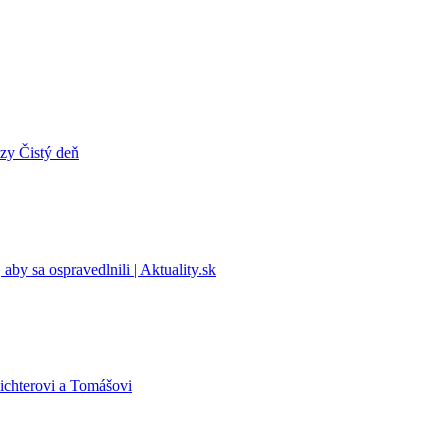
zy Čistý deň
by sa ospravedlnili | Aktuality.sk
ichterovi a Tomášovi