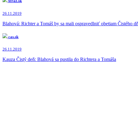
teraz.sk
Marián Kočner
(1x)
Gabriela Matečná
(1x)
26.11.2019
Blahová: Richter a Tomáš by sa mali ospravedlniť obetiam Čistého d
cas.sk
26.11.2019
Kauza Čistý deň: Blahová sa pustila do Richtera a Tomáša