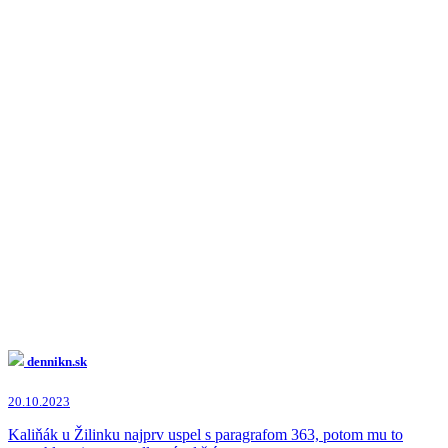
dennikn.sk
20.10.2023
Kaliňák u Žilinku najprv uspel s paragrafom 363, potom mu to