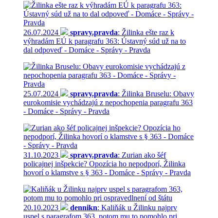
26.07.2024
spravy.pravda
: Žilinka ešte raz k
výhradám EÚ k paragrafu 363: Ústavný súd už na to
dal odpoveď - Domáce - Správy - Pravda
25.07.2024
spravy.pravda
: Žilinka Bruselu: Obavy
eurokomisie vychádzajú z nepochopenia paragrafu 363
- Domáce - Správy - Pravda
31.10.2023
spravy.pravda
: Zurian ako šéf
policajnej inšpekcie? Opozícia ho nepodporí, Žilinka
hovorí o klamstve s § 363 - Domáce - Správy - Pravda
20.10.2023
dennikn
: Kaliňák u Žilinku najprv
uspel s paragrafom 363, potom mu to pomohlo pri