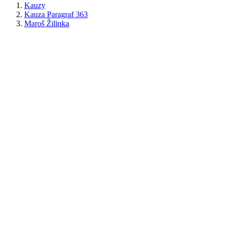
Kauzy
Kauza Paragraf 363
Maroš Žilinka