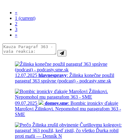
«
1
(current)
2
3
»
12.07.2025
hlavnespravy
: Žilinka konečne použil
paragraf 363 správne (podcast) - podcasty.sme.sk
09.07.2025
domov.sme
: Bombic ironicky ďakuje
Marošovi Žilinkovi. Nepomohol mu paragrafom 363 -
SME