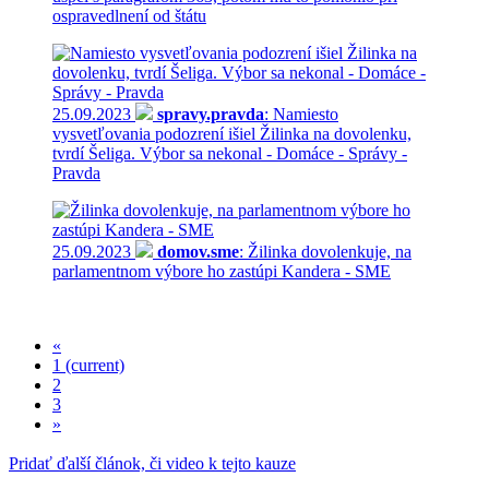
ospravedlnení od štátu
25.09.2023
spravy.pravda
: Namiesto
vysvetľovania podozrení išiel Žilinka na dovolenku,
tvrdí Šeliga. Výbor sa nekonal - Domáce - Správy -
Pravda
25.09.2023
domov.sme
: Žilinka dovolenkuje, na
parlamentnom výbore ho zastúpi Kandera - SME
«
1
(current)
2
3
»
Pridať ďalší článok, či video k tejto kauze