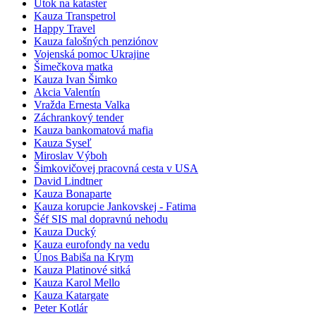
Útok na kataster
Kauza Transpetrol
Happy Travel
Kauza falošných penziónov
Vojenská pomoc Ukrajine
Šimečkova matka
Kauza Ivan Šimko
Akcia Valentín
Vražda Ernesta Valka
Záchrankový tender
Kauza bankomatová mafia
Kauza Syseľ
Miroslav Výboh
Šimkovičovej pracovná cesta v USA
David Lindtner
Kauza Bonaparte
Kauza korupcie Jankovskej - Fatima
Šéf SIS mal dopravnú nehodu
Kauza Ducký
Kauza eurofondy na vedu
Únos Babiša na Krym
Kauza Platinové sitká
Kauza Karol Mello
Kauza Katargate
Peter Kotlár