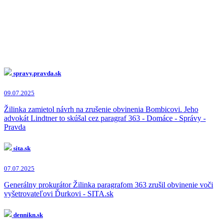
spravy.pravda.sk
09.07.2025
Žilinka zamietol návrh na zrušenie obvinenia Bombicovi. Jeho
advokát Lindtner to skúšal cez paragraf 363 - Domáce - Správy -
Pravda
sita.sk
07.07.2025
Generálny prokurátor Žilinka paragrafom 363 zrušil obvinenie voči
vyšetrovateľovi Ďurkovi - SITA.sk
dennikn.sk