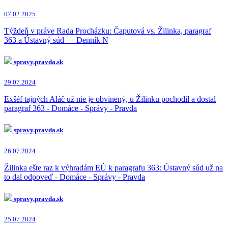
07.02.2025
Týždeň v práve Rada Procházku: Čaputová vs. Žilinka, paragraf
363 a Ústavný súd — Denník N
spravy.pravda.sk
29.07.2024
Exšéf tajných Aláč už nie je obvinený, u Žilinku pochodil a dostal
paragraf 363 - Domáce - Správy - Pravda
spravy.pravda.sk
26.07.2024
Žilinka ešte raz k výhradám EÚ k paragrafu 363: Ústavný súd už na
to dal odpoveď - Domáce - Správy - Pravda
spravy.pravda.sk
25.07.2024