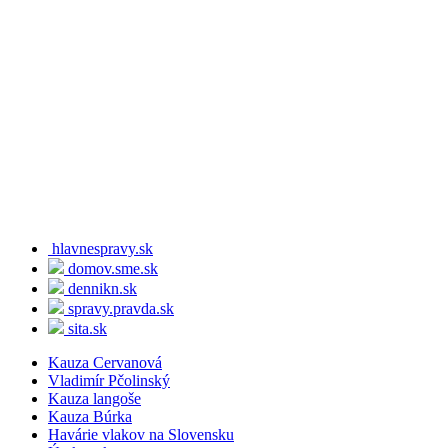
hlavnespravy.sk
domov.sme.sk
dennikn.sk
spravy.pravda.sk
sita.sk
Kauza Cervanová
Vladimír Pčolinský
Kauza langoše
Kauza Búrka
Havárie vlakov na Slovensku