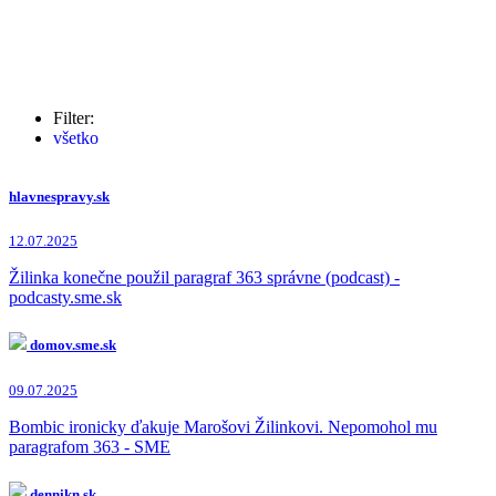
Filter:
všetko
Maroš Žilinka
(33x)
Vladimír Pčolinský
(9x)
Peter Kažimír
hlavnespravy.sk
(7x)
Zuzana Plačková
(7x)
Robert Kaliňák
(6x)
12.07.2025
Martin Borguľa
(5x)
Michal Aláč
Žilinka konečne použil paragraf 363 správne (podcast) -
(4x)
Robert Fico
podcasty.sme.sk
(3x)
Zuzana Čaputová
(2x)
Dušan Kováčik
(2x)
domov.sme.sk
Eduard Heger
(1x)
David Lindtner
(1x)
09.07.2025
Peter Košč
(1x)
Marián Kočner
(1x)
Bombic ironicky ďakuje Marošovi Žilinkovi. Nepomohol mu
Ján Káľavský
(1x)
paragrafom 363 - SME
dennikn.sk