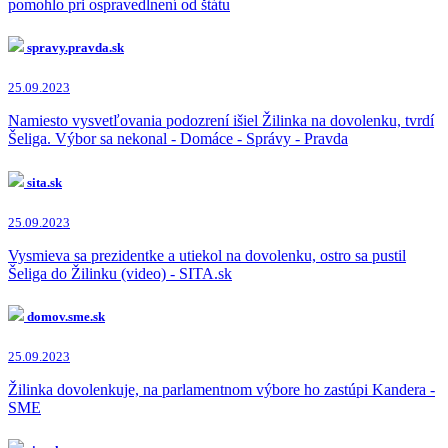
pomohlo pri ospravedlnení od štátu
spravy.pravda.sk
25.09.2023
Namiesto vysvetľovania podozrení išiel Žilinka na dovolenku, tvrdí
Šeliga. Výbor sa nekonal - Domáce - Správy - Pravda
sita.sk
25.09.2023
Vysmieva sa prezidentke a utiekol na dovolenku, ostro sa pustil
Šeliga do Žilinku (video) - SITA.sk
domov.sme.sk
25.09.2023
Žilinka dovolenkuje, na parlamentnom výbore ho zastúpi Kandera -
SME