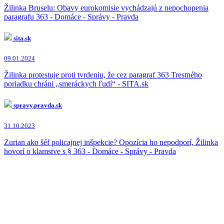
Žilinka Bruselu: Obavy eurokomisie vychádzajú z nepochopenia
paragrafu 363 - Domáce - Správy - Pravda
sita.sk
09.01.2024
Žilinka protestuje proti tvrdeniu, že cez paragraf 363 Trestného
poriadku chráni „smeráckych ľudí“ - SITA.sk
spravy.pravda.sk
31.10.2023
Zurian ako šéf policajnej inšpekcie? Opozícia ho nepodporí, Žilinka
hovorí o klamstve s § 363 - Domáce - Správy - Pravda