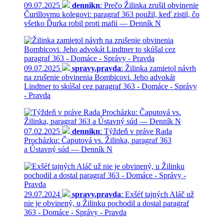
09.07.2025
dennikn
: Prečo Žilinka zrušil obvinenie
Čurillovmu kolegovi: paragraf 363 použil, keď zistil, čo
všetko Ďurka robil proti mafii — Denník N
09.07.2025
spravy.pravda
: Žilinka zamietol návrh
na zrušenie obvinenia Bombicovi. Jeho advokát
Lindtner to skúšal cez paragraf 363 - Domáce - Správy
- Pravda
07.02.2025
dennikn
: Týždeň v práve Rada
Procházku: Čaputová vs. Žilinka, paragraf 363
a Ústavný súd — Denník N
29.07.2024
spravy.pravda
: Exšéf tajných Aláč už
nie je obvinený, u Žilinku pochodil a dostal paragraf
363 - Domáce - Správy - Pravda