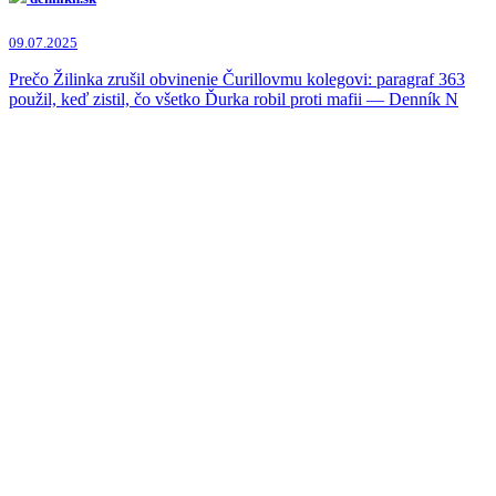
09.07.2025
Prečo Žilinka zrušil obvinenie Čurillovmu kolegovi: paragraf 363
použil, keď zistil, čo všetko Ďurka robil proti mafii — Denník N