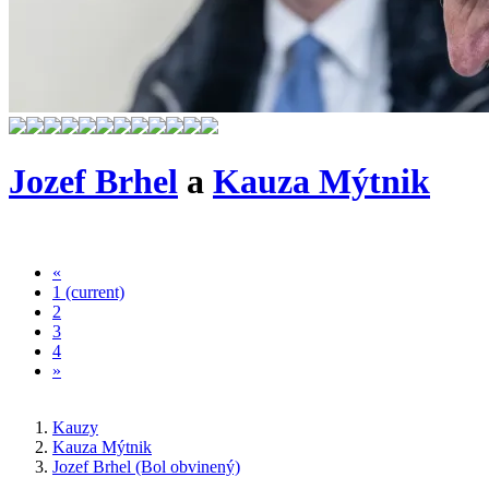
Jozef Brhel
a
Kauza Mýtnik
«
1
(current)
2
3
4
»
Kauzy
Kauza Mýtnik
Jozef Brhel (Bol obvinený)