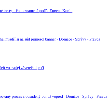
né tresty – čo to znamená podľa Eugena Kordu
l mladší si na súd priniesol banner - Domáce - Správy - Pravda
eň vo svojej záverečnej reči
tivovaný proces a odsúdený bol už vopred - Domáce - Správy - Pravda