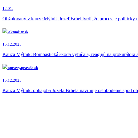
12.01.
Obžalovaný v kauze Mýtnik Jozef Brhel tvrdí, že proces je politick
aktuality.sk
15.12.2025
Kauza Mýtnik: Bombastická škoda vyfučala, reagujú na prokurátora ad
spravy.pravda.sk
15.12.2025
Kauza Mýtnik: obhajoba Jozefa Brhela navrhuje oslobodenie spod obž