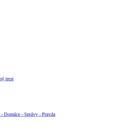
ý trest
t - Domáce - Správy - Pravda