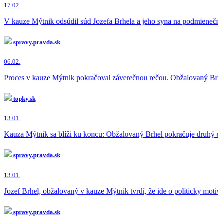
17.02.
V kauze Mýtnik odsúdil súd Jozefa Brhela a jeho syna na podmieneč
spravy.pravda.sk
06.02.
Proces v kauze Mýtnik pokračoval záverečnou rečou. Obžalovaný Brhe
topky.sk
13.01.
Kauza Mýtnik sa blíži ku koncu: Obžalovaný Brhel pokračuje druhý d
spravy.pravda.sk
13.01.
Jozef Brhel, obžalovaný v kauze Mýtnik tvrdí, že ide o politicky mo
spravy.pravda.sk