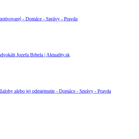
y motivovaný - Domáce - Správy - Pravda
vokáti Jozefa Brhela | Aktuality.sk
aloby alebo jej odmietnutie - Domáce - Správy - Pravda