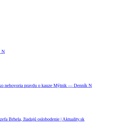
k N
usko nehovoria pravdu o kauze Mýtnik — Denník N
efa Brhela, žiadajú oslobodenie | Aktuality.sk