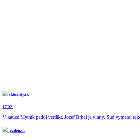
aktuality.sk
17.02.
V kauze Mýtnik padol verdikt. Jozef Brhel je vinný. Súd vymeral reko
tyzden.sk