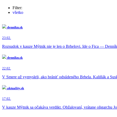
Filter:
všetko
Jozef Brhel
(59x)
Peter Kažimír
(20x)
Ľudovít Makó
(8x)
dennikn.sk
Robert Fico
(6x)
Miroslav Výboh
(3x)
23.02.
Andrej Danko
(2x)
Robert Kaliňák
(2x)
Rozsudok v kauze Mýtnik nie je len o Brhelovi. Ide o Fica — Denní
Daniel Čech
(1x)
Maroš Žilinka
(1x)
dennikn.sk
Igor Matovič
(1x)
Michal Šimečka
(1x)
22.02.
Peter Pellegrini
(1x)
Tomáš Drucker
(1x)
V Smere už vymysleli, ako brániť odsúdeného Brhela. Kaliňák a S
aktuality.sk
17.02.
V kauze Mýtnik sa očakáva verdikt. Obžalovaní, vrátane oligarchu Joz