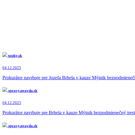
topky.sk
04.12.2025
Prokurátor navrhuje pre Jozefa Brhela v kauze Mýtnik bezpodmienečn
spravy.pravda.sk
04.12.2025
Prokurátor navrhuje pre Brhela v kauze Mýtnik bezpodmienečný tres
spravy.pravda.sk