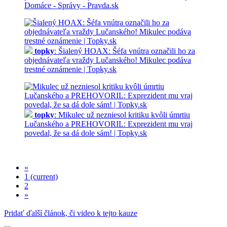
Domáce - Správy - Pravda.sk
topky
: Šialený HOAX: Šéfa vnútra označili ho za
objednávateľa vraždy Lučanského! Mikulec podáva
trestné oznámenie | Topky.sk
topky
: Mikulec už nezniesol kritiku kvôli úmrtiu
Lučanského a PREHOVORIL: Exprezident mu vraj
povedal, že sa dá dole sám! | Topky.sk
«
1
(current)
2
»
Pridať ďalší článok, či video k tejto kauze