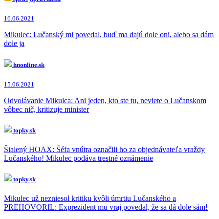
16.06.2021
Mikulec: Lučanský mi povedal, buď ma dajú dole oni, alebo sa dám
dole ja
hnonline.sk
15.06.2021
Odvolávanie Mikulca: Ani jeden, kto ste tu, neviete o Lučanskom
vôbec nič, kritizuje minister
topky.sk
Šialený HOAX: Šéfa vnútra označili ho za objednávateľa vraždy
Lučanského! Mikulec podáva trestné oznámenie
topky.sk
Mikulec už nezniesol kritiku kvôli úmrtiu Lučanského a
PREHOVORIL: Exprezident mu vraj povedal, že sa dá dole sám!