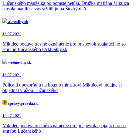
Lučanského manželka po pomste netúži. Družka mafiána Mikulca
spísala manifest, zavraždili ju na Štedrý deň
aktuality.sk
16.07.2021
Mikulec podáva trestné oznámenie pre príspevok spájajúci ho so
smrťou Lučanského | Aktuality.sk
webnoviny.sk
16.07.2021
Policajti upozorňujú na hoax o ministrovi Mikulcovi, údajne si
objednal vraždu Lučanského
spravy.pravda.sk
16.07.2021
Mikulec podáva trestné oznámenie pre príspevok spájajúci ho so
smrťou Lučanského