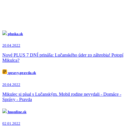
pluska.sk
20.04.2022
Nové PLUS 7 DNÍ prináša: Lučanského úder zo záhrobia! Potopí
Mikulca?
spravy.pravda.sk
20.04.2022
Mikulec si písal s Lučanským. Mobil rodine nevydali - Domáce -
Správy - Pravda
hnonline.sk
02.01.2022