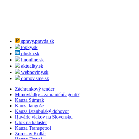
spravy.pravda.sk
topky.sk
pluska.sk
hnonline.sk
aktuality.sk
webnoviny.sk
domov.sme.sk
Záchrankový tender
Mimovládky - zahraniční agenti?
Kauza Súmrak
Kauza langoše
Kauza Istanbulský dohovor
Havárie vlakov na Slovensku
Útok na kataster
Kauza Transpetrol
Zoroslav Kollár