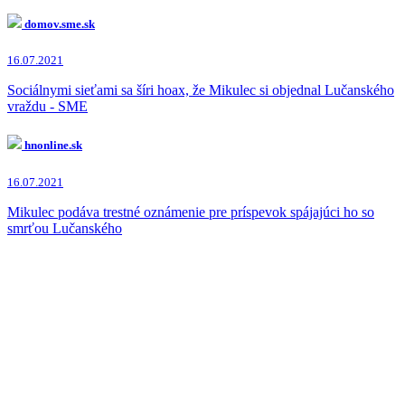
domov.sme.sk
16.07.2021
Sociálnymi sieťami sa šíri hoax, že Mikulec si objednal Lučanského
vraždu - SME
hnonline.sk
16.07.2021
Mikulec podáva trestné oznámenie pre príspevok spájajúci ho so
smrťou Lučanského