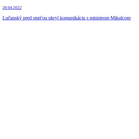
Jozef Brhel
(1x)
Vladimír Pčolinský
(1x)
20.04.2022
Lučanský pred smrťou ukryl komunikáciu s ministrom Mikulcom