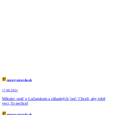
spravy.pravda.sk
17.06.2021
Mikulec opäť o Lučanskom a záhadných 'oni': Chceli, aby robil
veci, čo nechcel
spravy.pravda.sk