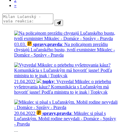
2
»
03.03.
spravy.pravda
: Na policajnom prezídiu
chystajú Lučanského bustu, tvrdí exminister Mikulec -
Domáce - Správy - Pravda
21.04.2022
topky
: Vyzvedal Mikulec o priebehu
vyšetrovania káuz? Komunikácia s Lučanským má
hovoriť jasne! Podľa ministra to je inak | Topky.sk
20.04.2022
spravy.pravda
: Mikulec si písal s
Lučanským. Mobil rodine nevydali - Domáce - Správy
- Pravda