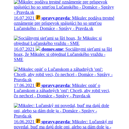
16.07.2021
spravy.pravda
: Mikulec podáva trestné
oznámenie pre príspevok spájajúci ho so smrťou
Lučanského - Domáce - Správy - Pravda.sk
16.07.2021
domov.sme
: Sociálnymi sieťami sa šíri
hoax, že Mikulec si objednal Lučanského vraždu -
SME
17.06.2021
spravy.pravda
: Mikulec opäť o
Lučanskom a záhadných 'oni': Chceli, aby robil veci,
čo nechcel - Domáce - Správy - Pravda.sk
16.06.2021
spravy.pravda
: Mikulec: Lučanský mi
povedal, buď ma dajú dole oni, alebo sa dám dole ja -