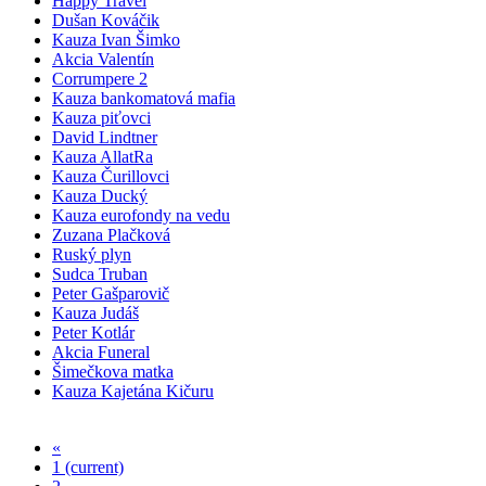
Happy Travel
Dušan Kováčik
Kauza Ivan Šimko
Akcia Valentín
Corrumpere 2
Kauza bankomatová mafia
Kauza piťovci
David Lindtner
Kauza AllatRa
Kauza Čurillovci
Kauza Ducký
Kauza eurofondy na vedu
Zuzana Plačková
Ruský plyn
Sudca Truban
Peter Gašparovič
Kauza Judáš
Peter Kotlár
Akcia Funeral
Šimečkova matka
Kauza Kajetána Kičuru
«
1
(current)