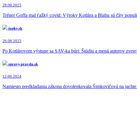
Igor Matovič
(24x)
28.08.2025
Zuzana Čaputová
(23x)
Michal Šimečka
(19x)
Tréner Goffa mal ťažký covid: Výroky Kotlára a Blahu sú číry popul
Peter Pellegrini
(17x)
Štefan Harabin
(12x)
topky.sk
Milan Mazurek
(8x)
Jaroslav Naď
(7x)
26.08.2025
Richard Sulík
(6x)
Milan Uhrík
(6x)
Po Kotlárovom výstupe sa SAV-ka búri: Štúdiu a mená autorov zverej
Maroš Žilinka
(5x)
Tibor Gašpar
(5x)
Lucia Ďuriš Nicholsonová
(5x)
spravy.pravda.sk
Juraj Blanár
(4x)
Milan Lučanský
(4x)
12.06.2024
Peter Žiga
(4x)
Šutaj Eštok
(3x)
Namiesto predkladania zákona dovolenkovala Šimkovičová na jachte 
Martina Šimkovičová
(3x)
Peter Kotlár
(3x)
Veronika Remišová
(3x)
Vladimír Pčolinský
(2x)
Marian Kotleba
(2x)
Alojz Hlina
(2x)
David Lindtner
(2x)
Roman Mikulec
(2x)
Eduard Heger
(2x)