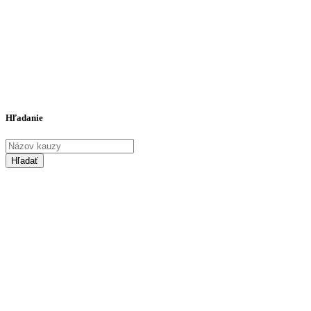
Dobroslav Trnka
(1x)
Matúš Vallo
(1x)
Andrej Kiska
(1x)
Peter Bárdy
(1x)
Ľubica Laššáková
(1x)
Miroslav Beblavý
(1x)
Vladimír Mečiar
(1x)
Ján Richter
(1x)
Ján Čarnogurský
(1x)
Hľadanie