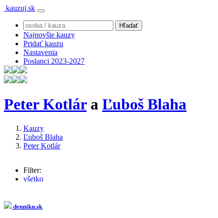
kauzuj.sk
Najnovšie kauzy
Pridať kauzu
Nastavenia
Poslanci 2023-2027
Peter Kotlár
a
Ľuboš Blaha
Kauzy
Ľuboš Blaha
Peter Kotlár
Filter:
všetko
Ľuboš Blaha
(652x)
Robert Fico
(63x)
Robert Kaliňák
(35x)
dennikn.sk
Andrej Danko
(26x)