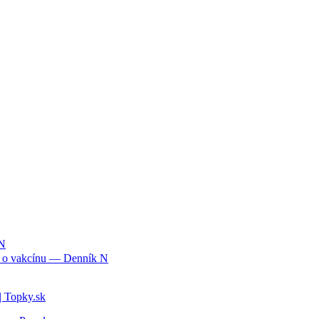
iť o vakcínu — Denník N
| Topky.sk