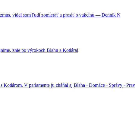
izmus, videl som ľudí zomierať a prosiť o vakcínu — Denník N
níme, znie po výrokoch Blahu a Kotlára!
s Kotlárom. V parlamente ju zháňal aj Blaha - Domáce - Správy - Pra