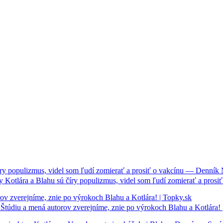
y Kotlára a Blahu sú číry populizmus, videl som ľudí zomierať a pros
Štúdiu a mená autorov zverejníme, znie po výrokoch Blahu a Kotlára! 