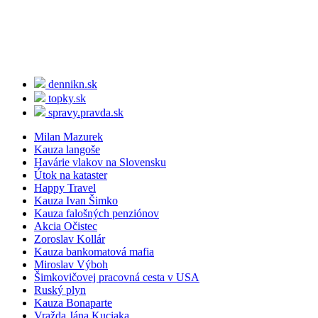
dennikn.sk
topky.sk
spravy.pravda.sk
Milan Mazurek
Kauza langoše
Havárie vlakov na Slovensku
Útok na kataster
Happy Travel
Kauza Ivan Šimko
Kauza falošných penziónov
Akcia Očistec
Zoroslav Kollár
Kauza bankomatová mafia
Miroslav Výboh
Šimkovičovej pracovná cesta v USA
Ruský plyn
Kauza Bonaparte
Vražda Jána Kuciaka