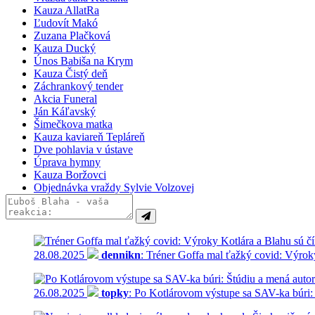
Kauza AllatRa
Ľudovít Makó
Zuzana Plačková
Kauza Ducký
Únos Babiša na Krym
Kauza Čistý deň
Záchrankový tender
Akcia Funeral
Ján Káľavský
Šimečkova matka
Kauza kaviareň Tepláreň
Dve pohlavia v ústave
Úprava hymny
Kauza Boržovci
Objednávka vraždy Sylvie Volzovej
28.08.2025
dennikn
: Tréner Goffa mal ťažký covid: Výrok
26.08.2025
topky
: Po Kotlárovom výstupe sa SAV-ka búri: 