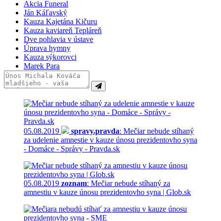
Akcia Funeral
Ján Káľavský
Kauza Kajetána Kičuru
Kauza kaviareň Tepláreň
Dve pohlavia v ústave
Úprava hymny
Kauza sýkorovci
Marek Para
05.08.2019
spravy.pravda
: Mečiar nebude stíhaný
za udelenie amnestie v kauze únosu prezidentovho syna
- Domáce - Správy - Pravda.sk
05.08.2019
zoznam
: Mečiar nebude stíhaný za
amnestiu v kauze únosu prezidentovho syna | Glob.sk