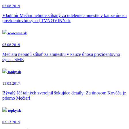
05.08.2019
Vladimír Mečiar nebude stíhaný za udelenie amnestie v kauze únosu
prezidentovho syna | TVNOVINY.sk
www.sme.sk
05.08.2019
Mečiara nebudú stíhať za amnestiu v kauze únosu prezidentovho
syna - SME
topky.sk
13.03.2017
Bývalý šéf tajných zverejnil šokujúce detaily: Za únosom Kováča je
priamo Mečiar!
topky.sk
03.12.2015