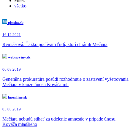
Filter:
všetko
Vladimír Mečiar
(11x)
Zuzana Čaputová
(7x)
Igor Matovič
(6x)
pluska.sk
Eduard Heger
(4x)
Robert Fico
(4x)
16.12.2021
Denisa Saková
(3x)
Marián Kočner
(2x)
Remiášová: Ťažko počúvam ľudí, ktorí chránili Mečiara
Veronika Remišová
(2x)
Tibor Gašpar
(2x)
webnoviny.sk
Robert Kaliňák
(2x)
Andrej Danko
(1x)
06.08.2019
Andrej Kiska
(1x)
Jaromír Čižnár
(1x)
Generálna prokuratúra posúdi rozhodnutie o zastavení vyšetrovania
Mečiara v kauze únosu Kováča ml.
hnonline.sk
05.08.2019
Mečiara nebudú stíhať za udelenie amnestie v prípade únosu
Kováča mladšieho