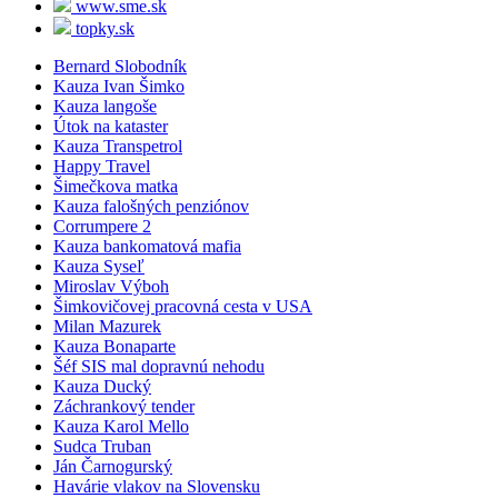
www.sme.sk
topky.sk
Bernard Slobodník
Kauza Ivan Šimko
Kauza langoše
Útok na kataster
Kauza Transpetrol
Happy Travel
Šimečkova matka
Kauza falošných penziónov
Corrumpere 2
Kauza bankomatová mafia
Kauza Syseľ
Miroslav Výboh
Šimkovičovej pracovná cesta v USA
Milan Mazurek
Kauza Bonaparte
Šéf SIS mal dopravnú nehodu
Kauza Ducký
Záchrankový tender
Kauza Karol Mello
Sudca Truban
Ján Čarnogurský
Havárie vlakov na Slovensku