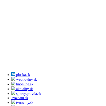
pluska.sk
webnoviny.sk
hnonline.sk
aktuality.sk
spravy.pravda.sk
zoznam.sk
tvnoviny.sk