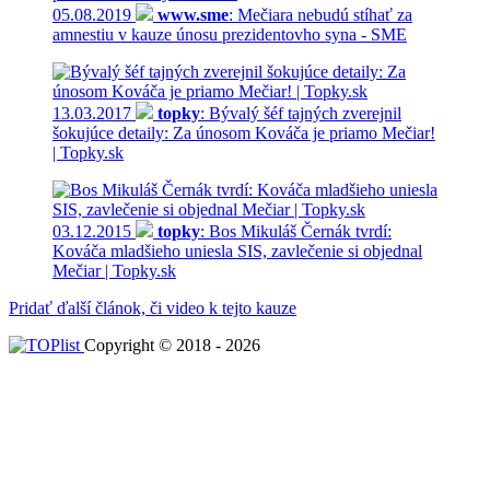
05.08.2019
www.sme
: Mečiara nebudú stíhať za
amnestiu v kauze únosu prezidentovho syna - SME
13.03.2017
topky
: Bývalý šéf tajných zverejnil
šokujúce detaily: Za únosom Kováča je priamo Mečiar!
| Topky.sk
03.12.2015
topky
: Bos Mikuláš Černák tvrdí:
Kováča mladšieho uniesla SIS, zavlečenie si objednal
Mečiar | Topky.sk
Pridať ďalší článok, či video k tejto kauze
Copyright © 2018 - 2026