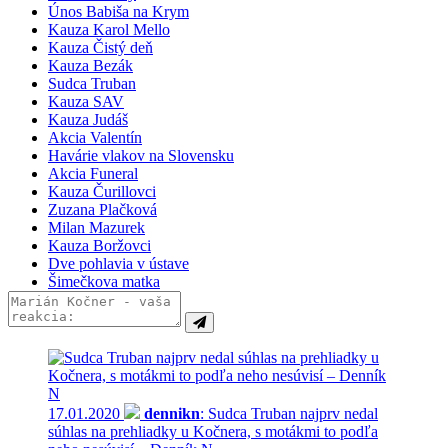
Únos Babiša na Krym
Šutaj Eštok
(2x)
Kauza Karol Mello
Peter Košč
(2x)
Kauza Čistý deň
Ján Slota
(2x)
Kauza Bezák
Ľubomír Galko
(2x)
Sudca Truban
Tomáš Drucker
(2x)
Kauza SAV
Peter Kažimír
(2x)
Kauza Judáš
Lucia Žitňanská
(2x)
Akcia Valentín
Alojz Hlina
(2x)
Havárie vlakov na Slovensku
Dušan Čaplovič
(1x)
Akcia Funeral
Michal Gučík
(1x)
Kauza Čurillovci
Ľubomír Skuhra
(1x)
Zuzana Plačková
Sudca Michal Truban
(1x)
Milan Mazurek
Milan Mazurek
(1x)
Kauza Boržovci
Martin Kvietik
(1x)
Dve pohlavia v ústave
Ján Čarnogurský
(1x)
Šimečkova matka
Richard Molnár
(1x)
Peter Žiga
(1x)
Milan Mihálik
(1x)
Zuzana Plačková
(1x)
Michal Šimečka
(1x)
17.01.2020
dennikn
: Sudca Truban najprv nedal
súhlas na prehliadky u Kočnera, s motákmi to podľa