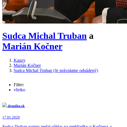
Sudca Michal Truban
a
Marián Kočner
Kauzy
Marián Kočner
Sudca Michal Truban (Je právplatne odsúdený)
Filter:
všetko
Marián Kočner
(4241x)
Dobroslav Trnka
(244x)
Robert Fico
(228x)
dennikn.sk
Monika Jankovská
(170x)
Martin Glváč
(123x)
17.01.2020
Norbert Bödör
(121x)
Jaroslav Haščák
(115x)
Sudca Truban najprv nedal súhlas na prehliadky u Kočnera, s