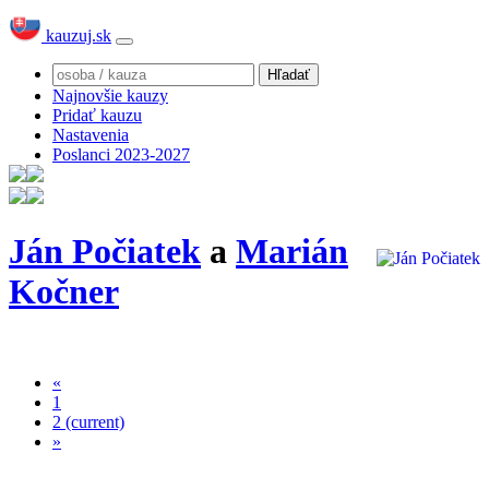
kauzuj.sk
Najnovšie kauzy
Pridať kauzu
Nastavenia
Poslanci 2023-2027
Ján Počiatek
a
Marián
Kočner
«
1
2
(current)
»