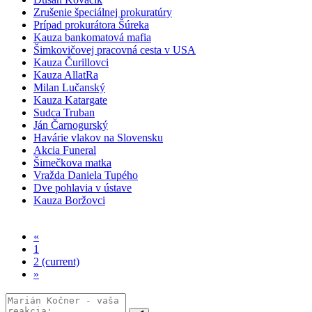
Zrušenie špeciálnej prokuratúry
Prípad prokurátora Šúreka
Kauza bankomatová mafia
Šimkovičovej pracovná cesta v USA
Kauza Čurillovci
Kauza AllatRa
Milan Lučanský
Kauza Katargate
Sudca Truban
Ján Čarnogurský
Havárie vlakov na Slovensku
Akcia Funeral
Šimečkova matka
Vražda Daniela Tupého
Dve pohlavia v ústave
Kauza Boržovci
«
1
2
(current)
»