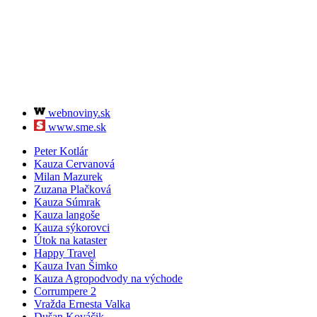
Ľubomír Skuhra
(1x)
Sudca Michal Truban
(1x)
Milan Mazurek
(1x)
Martin Kvietik
(1x)
Ján Čarnogurský
(1x)
Richard Molnár
(1x)
Peter Žiga
(1x)
Milan Mihálik
(1x)
Zuzana Plačková
(1x)
webnoviny.sk
Michal Šimečka
(1x)
www.sme.sk
Peter Kotlár
Kauza Cervanová
Milan Mazurek
Zuzana Plačková
Kauza Súmrak
Kauza langoše
Kauza sýkorovci
Útok na kataster
Happy Travel
Kauza Ivan Šimko
Kauza Agropodvody na východe
Corrumpere 2
Vražda Ernesta Valka
Dušan Kováčik