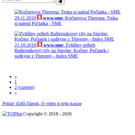
29.11.2019
www.sme
: Kočnerova Threema: Trnka
si nahral Počiatka - SME
21.10.2019
www.sme
: Zvláštny príbeh
Bašternákovej vily na Slavíne: Kočner, Počiatek i
sudkyne z Threemy - Index SME
«
1
2
(current)
»
Pridať ďalší článok, či video k tejto kauze
Copyright © 2018 - 2026