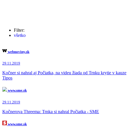
Filter:
všetko
Marián Kočner
(4241x)
Dobroslav Trnka
(244x)
Robert Fico
(228x)
webnoviny.sk
Monika Jankovská
(170x)
Martin Glváč
(123x)
29.11.2019
Norbert Bödör
(121x)
Jaroslav Haščák
(115x)
Kočner si nahral aj Počiatka, na videu žiada od Trnku krytie v kauze
Igor Matovič
(108x)
Tipos
Béla Bugár
(78x)
Pavol Rusko
(73x)
www.sme.sk
Ladislav Bašternák
(58x)
Andrej Danko
(57x)
29.11.2019
Jaromír Čižnár
(55x)
Richard Sulík
(55x)
Kočnerova Threema: Trnka si nahral Počiatka - SME
Dušan Kováčik
(39x)
Peter Pellegrini
(38x)
Peter Tóth
(37x)
www.sme.sk
Robert Kaliňák
(35x)