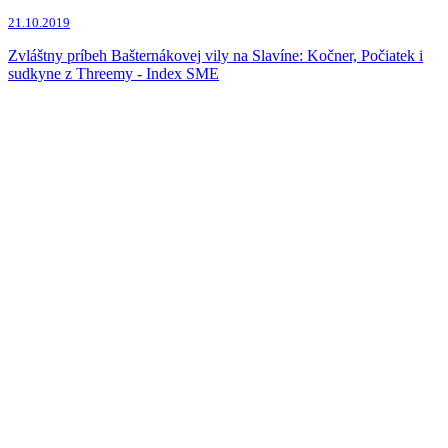
Zuzana Čaputová
(35x)
21.10.2019
Milan Lučanský
(25x)
Andrej Kiska
(24x)
Zvláštny príbeh Bašternákovej vily na Slavíne: Kočner, Počiatek i
Maroš Žilinka
(22x)
sudkyne z Threemy - Index SME
Štefan Harabin
(21x)
David Lindtner
(21x)
Marian Kotleba
(21x)
Ján Počiatek
(19x)
Marek Para
(18x)
Miriam Repáková
(16x)
Veronika Remišová
(16x)
Tibor Gašpar
(15x)
Jozef Majský
(13x)
Juraj Blanár
(11x)
Denisa Saková
(11x)
Jarmila Urbancová
(10x)
Juraj Široký
(9x)
Ľudovít Makó
(8x)
Boris Kollár
(7x)
Miroslav Beblavý
(6x)
Vladimír Mečiar
(6x)
Zoroslav Kollár
(6x)
Tomáš Rajecký
(5x)
Marián Sisák
(4x)