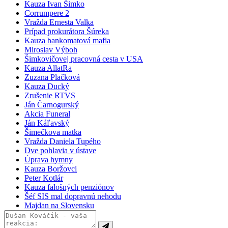
Kauza Ivan Šimko
Corrumpere 2
Vražda Ernesta Valka
Prípad prokurátora Šúreka
Kauza bankomatová mafia
Miroslav Výboh
Šimkovičovej pracovná cesta v USA
Kauza AllatRa
Zuzana Plačková
Kauza Ducký
Zrušenie RTVS
Ján Čarnogurský
Akcia Funeral
Ján Káľavský
Šimečkova matka
Vražda Daniela Tupého
Dve pohlavia v ústave
Úprava hymny
Kauza Boržovci
Peter Kotlár
Kauza falošných penziónov
Šéf SIS mal dopravnú nehodu
Majdan na Slovensku