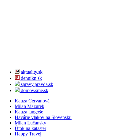
aktuality.sk
dennikn.sk
spravy.pravda.sk
domov.sme.sk
Kauza Cervanová
Milan Mazurek
Kauza langoše
Havárie vlakov na Slovensku
Milan Lučanský
Útok na kataster
Happy Travel