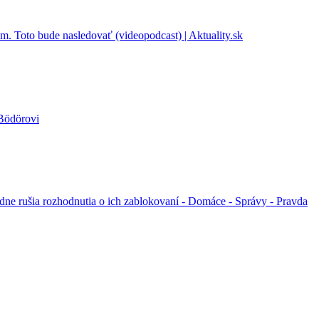
 Toto bude nasledovať (videopodcast) | Aktuality.sk
Bödörovi
dne rušia rozhodnutia o ich zablokovaní - Domáce - Správy - Pravda