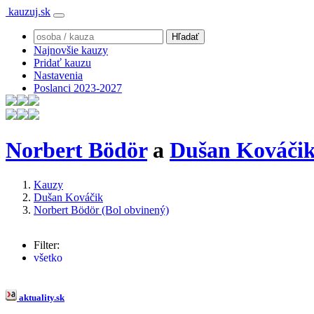
kauzuj.sk
Najnovšie kauzy
Pridať kauzu
Nastavenia
Poslanci 2023-2027
Norbert Bödör
a
Dušan Kováči
Kauzy
Dušan Kováčik
Norbert Bödör (Bol obvinený)
Filter:
všetko
Dušan Kováčik
(91x)
Robert Fico
(5x)
Norbert Bödör
(4x)
aktuality.sk
Peter Košč
(3x)