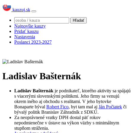
kauzuj.sk
Najnovšie kauzy
Pridať kauzu
Nastavenia
Poslanci 2023-2027
Ladislav Bašternák
Ladislav
Bašternák
je podnikateľ, ktorého aktivity sa spájajú
s viacerými slovenskými politikmi. Jeho firmy sa venujú
okrem iného aj obchodu s realitami. V jeho bytovke
Bonaparte býval
Robert Fico
, byt tam mal aj
Ján Počiatek
či
bývalý politik Branislav Záhradník z SDKÚ.
Za neoprávnené vratky DPH dostal päť rokov
nepodmienečne v ústave na výkon väzby s minimálnym
stupňom stráženia.