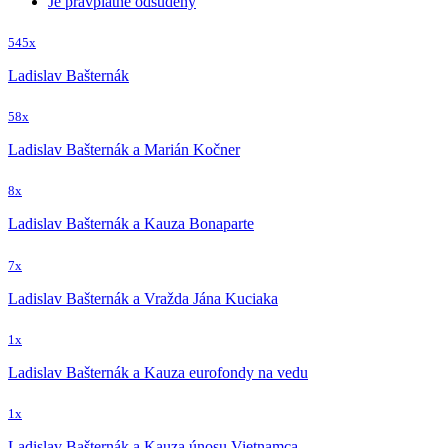
Je právplatne odsúdený
545x
Ladislav Bašternák
58x
Ladislav Bašternák a Marián Kočner
8x
Ladislav Bašternák a Kauza Bonaparte
7x
Ladislav Bašternák a Vražda Jána Kuciaka
1x
Ladislav Bašternák a Kauza eurofondy na vedu
1x
Ladislav Bašternák a Kauza únosu Vietnamca