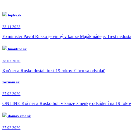
topky.sk
23.11.2023
Exminister Pavol Rusko je vinný v kauze Maják nádeje: Trest nedosta
hnonline.sk
28.02.2020
Kočner a Rusko dostali trest 19 rokov. Chcú sa odvolať
zoznam.sk
27.02.2020
ONLINE Kočner a Rusko boli v kauze zmenky odsúdení na 19 rokov
domov.sme.sk
27.02.2020