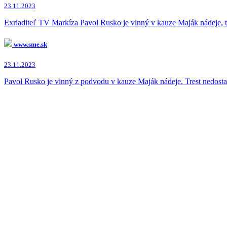
23.11.2023
Exriaditeľ TV Markíza Pavol Rusko je vinný v kauze Maják nádeje, t
www.sme.sk
23.11.2023
Pavol Rusko je vinný z podvodu v kauze Maják nádeje. Trest nedos