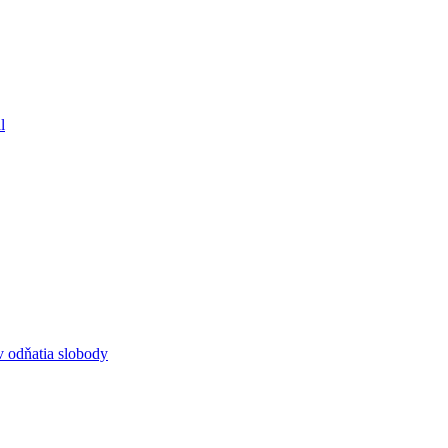
l
 odňatia slobody