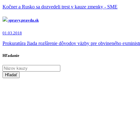
Kočner a Rusko sa dozvedeli trest v kauze zmenky - SME
spravy.pravda.sk
01.03.2018
Prokuratúra žiada rozšírenie dôvodov väzby pre obvineného exminist
Hľadanie