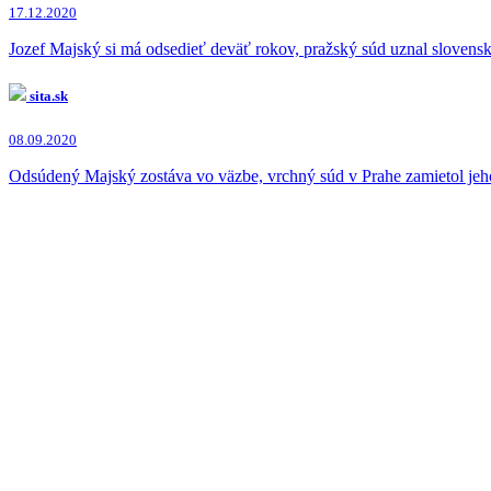
17.12.2020
Jozef Majský si má odsedieť deväť rokov, pražský súd uznal slovens
sita.sk
08.09.2020
Odsúdený Majský zostáva vo väzbe, vrchný súd v Prahe zamietol jeh