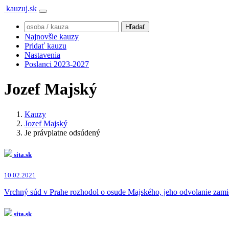
kauzuj.sk
Najnovšie kauzy
Pridať kauzu
Nastavenia
Poslanci 2023-2027
Jozef Majský
Kauzy
Jozef Majský
Je právplatne odsúdený
sita.sk
10.02.2021
Vrchný súd v Prahe rozhodol o osude Majského, jeho odvolanie zamiet
sita.sk