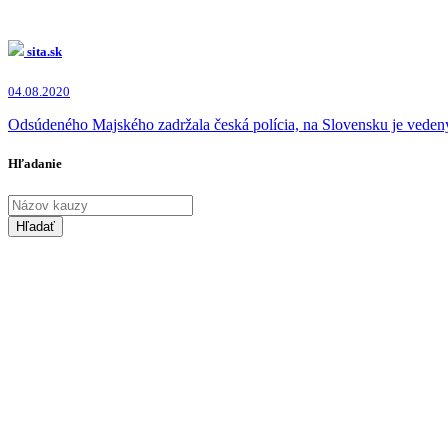
sita.sk
04.08.2020
Odsúdeného Majského zadržala česká polícia, na Slovensku je veden
Hľadanie