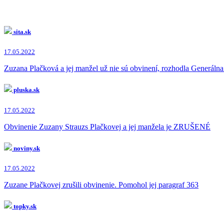
sita.sk
17.05.2022
Zuzana Plačková a jej manžel už nie sú obvinení, rozhodla Generálna
pluska.sk
17.05.2022
Obvinenie Zuzany Strauzs Plačkovej a jej manžela je ZRUŠENÉ
noviny.sk
17.05.2022
Zuzane Plačkovej zrušili obvinenie. Pomohol jej paragraf 363
topky.sk