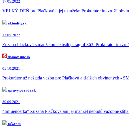
17.05.2022
VEĽKÝ DEŇ pre Plačkovú a jej manžela: Prokurátor im zrušil obvin
aktuality.sk
17.05.2022
Zuzana Plačková s manželom skúsili paragraf 363. Prokurátor im zruši
domov.sme.sk
05.10.2021
Prokurátor už nežiada väzbu pre Plačkovú a ďalších obvinených - S
spravy.pravda.sk
30.09.2021
"Influencerka" Zuzana Plačková ani jej manžel nebudú väzobne stíha
ta3.com