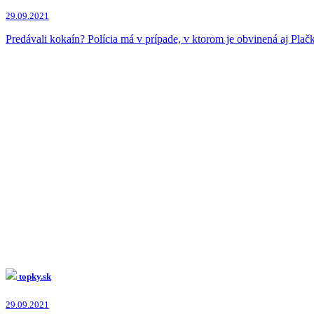
29.09.2021
Predávali kokaín? Polícia má v prípade, v ktorom je obvinená aj Plač
topky.sk
29.09.2021