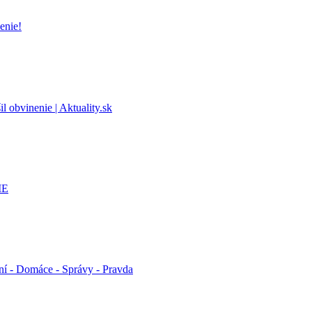
enie!
l obvinenie | Aktuality.sk
ME
ní - Domáce - Správy - Pravda