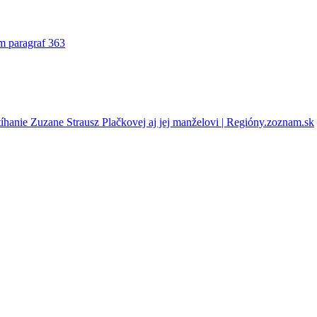
im paragraf 363
stíhanie Zuzane Strausz Plačkovej aj jej manželovi | Regióny.zoznam.sk