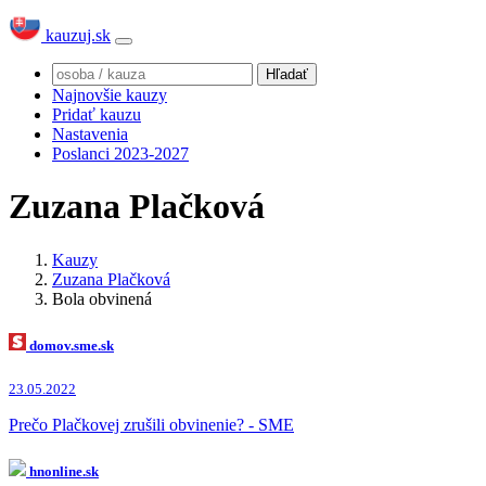
kauzuj.sk
Najnovšie kauzy
Pridať kauzu
Nastavenia
Poslanci 2023-2027
Zuzana Plačková
Kauzy
Zuzana Plačková
Bola obvinená
domov.sme.sk
23.05.2022
Prečo Plačkovej zrušili obvinenie? - SME
hnonline.sk