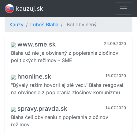
Ľuboš Blaha
kauzuj.sk
Kauzy
Ľuboš Blaha
Bol obvinený
www.sme.sk
24.09.2020
Blaha už nie je obvinený z popierania zločinov
politických režimov - SME
hnonline.sk
16.07.2020
"Bývalý režim hovoril aj zlé veci." Blaha reagoval
na obvinenie z popierania zločinov komunizmu
spravy.pravda.sk
14.07.2020
Blaha čelí obvineniu z popierania zločinov
režimov