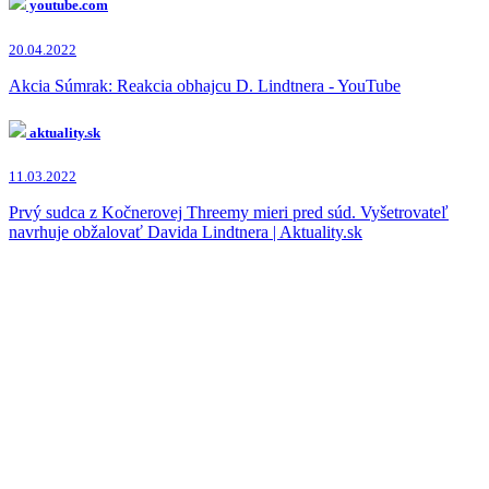
youtube.com
20.04.2022
Akcia Súmrak: Reakcia obhajcu D. Lindtnera - YouTube
aktuality.sk
11.03.2022
Prvý sudca z Kočnerovej Threemy mieri pred súd. Vyšetrovateľ
navrhuje obžalovať Davida Lindtnera | Aktuality.sk