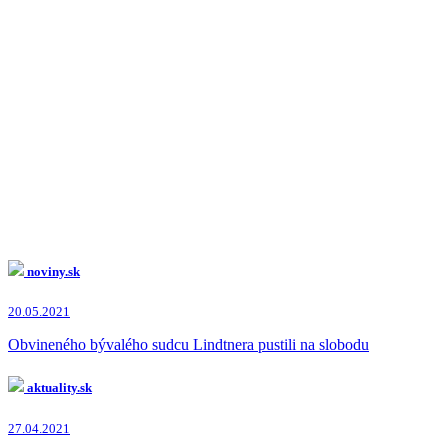
noviny.sk
20.05.2021
Obvineného bývalého sudcu Lindtnera pustili na slobodu
aktuality.sk
27.04.2021