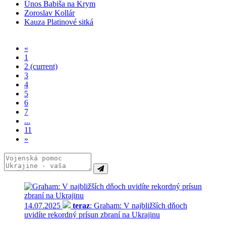
Únos Babiša na Krym
Zoroslav Kollár
Kauza Platinové sitká
«
1
2
(current)
3
4
5
6
7
...
11
»
14.07.2025
teraz
: Graham: V najbližších dňoch
uvidíte rekordný prísun zbraní na Ukrajinu