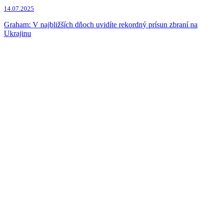
14.07.2025
Graham: V najbližších dňoch uvidíte rekordný prísun zbraní na
Ukrajinu