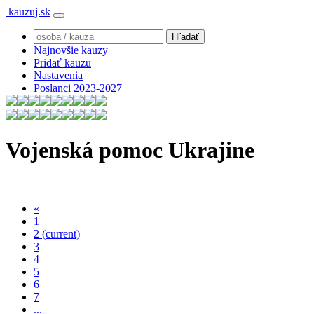
kauzuj.sk
Najnovšie kauzy
Pridať kauzu
Nastavenia
Poslanci 2023-2027
Vojenská pomoc Ukrajine
«
1
2
(current)
3
4
5
6
7
...