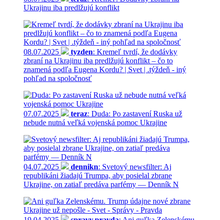
Ukrajinu iba predlžujú konflikt
08.07.2025
tyzden
: Kremeľ tvrdí, že dodávky
zbraní na Ukrajinu iba predlžujú konflikt – čo to
znamená podľa Eugena Kordu? | Svet | .týždeň - iný
pohľad na spoločnosť
07.07.2025
teraz
: Duda: Po zastavení Ruska už
nebude nutná veľká vojenská pomoc Ukrajine
04.07.2025
dennikn
: Svetový newsfilter: Aj
republikáni žiadajú Trumpa, aby posielal zbrane
Ukrajine, on zatiaľ predáva parfémy — Denník N
19.04.2025
spravy.pravda
: Ani guľka Zelenskému.