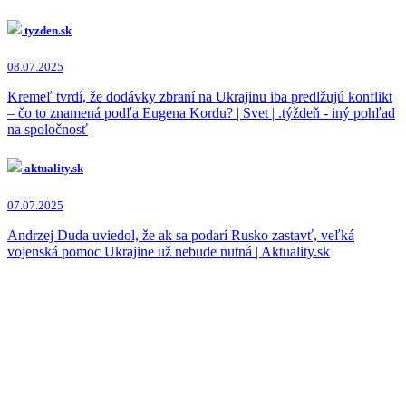
tyzden.sk
08.07.2025
Kremeľ tvrdí, že dodávky zbraní na Ukrajinu iba predlžujú konflikt
– čo to znamená podľa Eugena Kordu? | Svet | .týždeň - iný pohľad
na spoločnosť
aktuality.sk
07.07.2025
Andrzej Duda uviedol, že ak sa podarí Rusko zastavť, veľká
vojenská pomoc Ukrajine už nebude nutná | Aktuality.sk