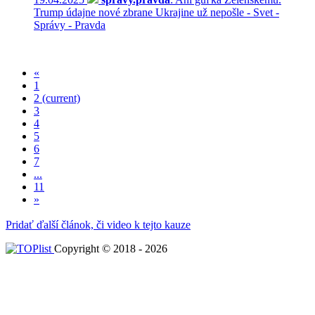
Trump údajne nové zbrane Ukrajine už nepošle - Svet -
Správy - Pravda
«
1
2
(current)
3
4
5
6
7
...
11
»
Pridať ďalší článok, či video k tejto kauze
Copyright © 2018 - 2026