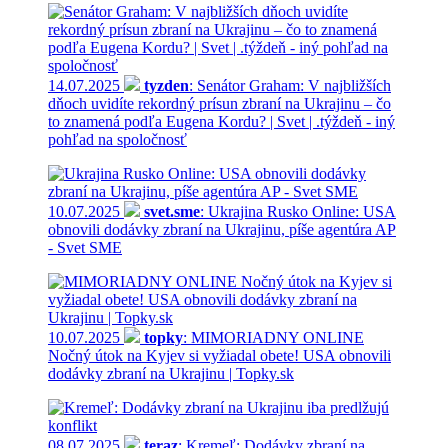
14.07.2025
tyzden
: Senátor Graham: V najbližších
dňoch uvidíte rekordný prísun zbraní na Ukrajinu – čo
to znamená podľa Eugena Kordu? | Svet | .týždeň - iný
pohľad na spoločnosť
10.07.2025
svet.sme
: Ukrajina Rusko Online: USA
obnovili dodávky zbraní na Ukrajinu, píše agentúra AP
- Svet SME
10.07.2025
topky
: MIMORIADNY ONLINE
Nočný útok na Kyjev si vyžiadal obete! USA obnovili
dodávky zbraní na Ukrajinu | Topky.sk
08.07.2025
teraz
: Kremeľ: Dodávky zbraní na