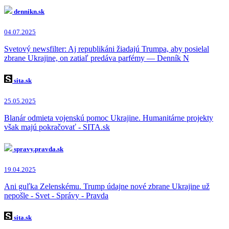
dennikn.sk
04.07.2025
Svetový newsfilter: Aj republikáni žiadajú Trumpa, aby posielal
zbrane Ukrajine, on zatiaľ predáva parfémy — Denník N
sita.sk
25.05.2025
Blanár odmieta vojenskú pomoc Ukrajine. Humanitárne projekty
však majú pokračovať - SITA.sk
spravy.pravda.sk
19.04.2025
Ani guľka Zelenskému. Trump údajne nové zbrane Ukrajine už
nepošle - Svet - Správy - Pravda
sita.sk