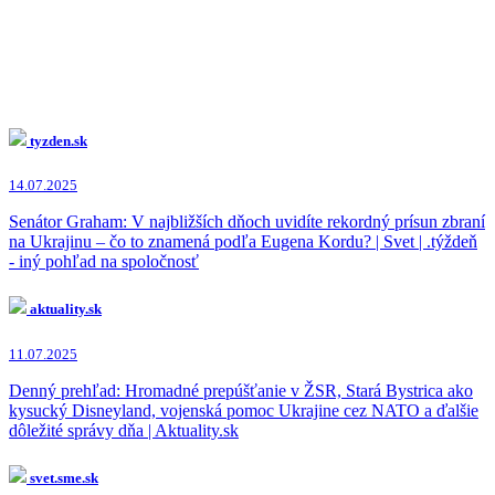
tyzden.sk
14.07.2025
Senátor Graham: V najbližších dňoch uvidíte rekordný prísun zbraní
na Ukrajinu – čo to znamená podľa Eugena Kordu? | Svet | .týždeň
- iný pohľad na spoločnosť
aktuality.sk
11.07.2025
Denný prehľad: Hromadné prepúšťanie v ŽSR, Stará Bystrica ako
kysucký Disneyland, vojenská pomoc Ukrajine cez NATO a ďalšie
dôležité správy dňa | Aktuality.sk
svet.sme.sk