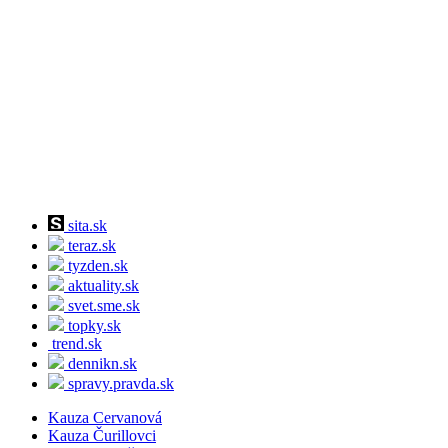
sita.sk
teraz.sk
tyzden.sk
aktuality.sk
svet.sme.sk
topky.sk
trend.sk
dennikn.sk
spravy.pravda.sk
Kauza Cervanová
Kauza Čurillovci