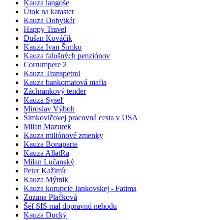
Kauza langoše
Útok na kataster
Kauza Dobytkár
Happy Travel
Dušan Kováčik
Kauza Ivan Šimko
Kauza falošných penziónov
Corrumpere 2
Kauza Transpetrol
Kauza bankomatová mafia
Záchrankový tender
Kauza Syseľ
Miroslav Výboh
Šimkovičovej pracovná cesta v USA
Milan Mazurek
Kauza miliónové zmenky
Kauza Bonaparte
Kauza AllatRa
Milan Lučanský
Peter Kažimír
Kauza Mýtnik
Kauza korupcie Jankovskej - Fatima
Zuzana Plačková
Šéf SIS mal dopravnú nehodu
Kauza Ducký