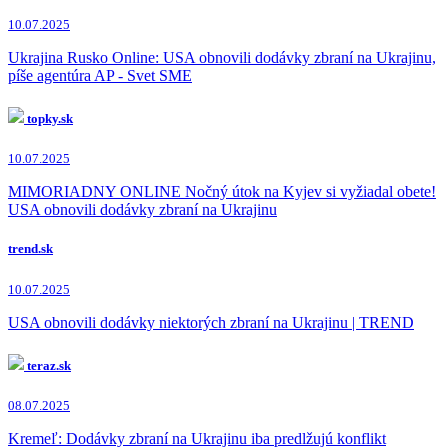
10.07.2025
Ukrajina Rusko Online: USA obnovili dodávky zbraní na Ukrajinu,
píše agentúra AP - Svet SME
topky.sk
10.07.2025
MIMORIADNY ONLINE Nočný útok na Kyjev si vyžiadal obete!
USA obnovili dodávky zbraní na Ukrajinu
trend.sk
10.07.2025
USA obnovili dodávky niektorých zbraní na Ukrajinu | TREND
teraz.sk
08.07.2025
Kremeľ: Dodávky zbraní na Ukrajinu iba predlžujú konflikt