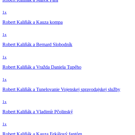
1x
Robert Kaliňák a Kauza kompa
1x
Robert Kaliňák a Bernard Slobodník
1x
Robert Kaliňák a Vražda Daniela Tupého
1x
Robert Kaliňák a Tunelovanie Vojenskej spravodajskej služby
1x
Robert Kaliňák a Vladimír Pčolinský
1x
Robert Kaliňák a Kauza Fekálový fantóm