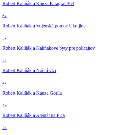
Robert Kaliňák a Kauza Paragraf 363
6x
Robert Kaliňák a Vojenská pomoc Ukrajine
5x
Robert Kaliňák a Kaliňákove byty pre policajtov
5x
Robert Kaliňák a Noční vlci
4x
Robert Kaliňák a Kauza Gorila
4x
Robert Kaliňák a Atentát na Fica
4x