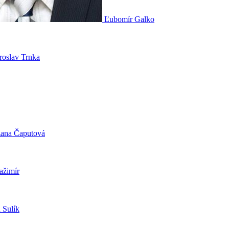
Ľubomír Galko
oslav Trnka
ana Čaputová
ažimír
 Sulík