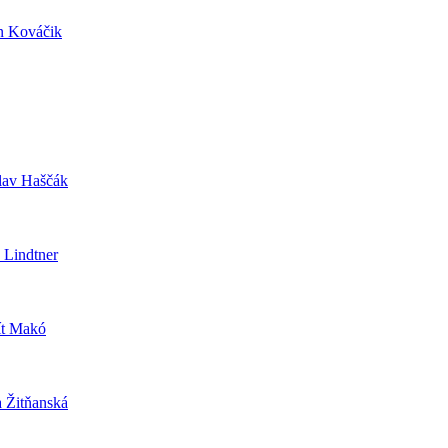
 Kováčik
lav Haščák
 Lindtner
t Makó
 Žitňanská