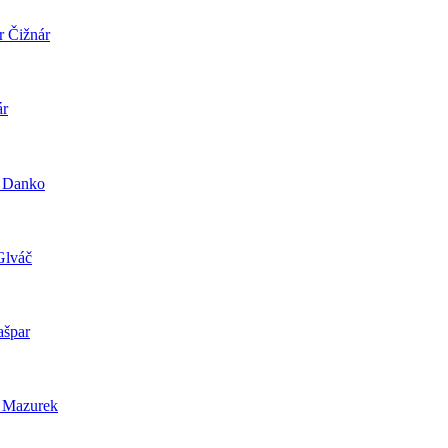
r Čižnár
ár
 Danko
Glváč
ašpar
 Mazurek