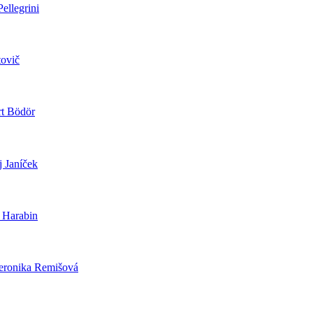
ellegrini
ovič
t Bödör
 Janíček
 Harabin
ronika Remišová